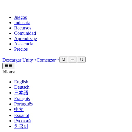
Juegos
Industria
Recursos
Comunidad
Aprendizaje
Asistencia
Precios
Desarrollar
Casos de uso
Biblioteca técnica
Centro de la comunidad
Para todos los niveles
Opciones de soporte
Descargar Unity
Comenzar
Motor de Unity
Colaboración 3D
Documentación
Discusiones
Unity Learn
Obtener ayuda
Idioma
Crea juegos 2D y 3D para cualquier plataforma
Construye y revisa proyectos 3D en tiempo real
Domina las habilidades de Unity de forma gratuita
Ayudándote a tener éxito con Unity
Manuales de usuario oficiales y referencias de API
Discute, resuelve problemas y conéctate
English
Colaboración
Capacitación envolvente
Capacitación profesional
Planes de éxito
Deutsch
Herramientas para desarrolladores
Eventos
Colabora e itera rápidamente con tu equipo
Capacitación en entornos envolventes
Mejora tu equipo con entrenadores de Unity
Alcanza tus metas más rápido con soporte experto
日本語
Versiones de lanzamiento y rastreador de problemas
Eventos globales y locales
Descargar Unity
¿No tienes experiencia con Unity?
Français
Historias de la comunidad
Experiencias del cliente
PREGUNTAS FRECUENTES
Português
Hoja de ruta
Planes y precios
Crea experiencias interactivas en 3D
Primeros pasos
Respuestas a preguntas comunes
中文
Revisar características próximas
Hecho con Unity
Implementar
Industrias
Pon en marcha tu aprendizaje
Español
Presentando a los creadores de Unity
Русский
Contáctanos
Glosario
한국어
Multiplataforma
Fabricación
Rutas esenciales de Unity
Conéctate con nuestro equipo
Biblioteca de términos técnicos
Transmisiones en vivo