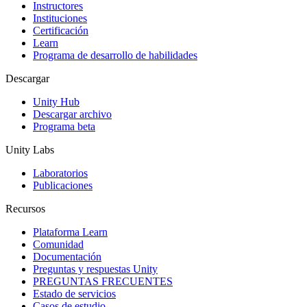
Instructores
Juegos XR
Instituciones
Lanza juegos XR en múltiples plataformas
Certificación
Learn
Programa de desarrollo de habilidades
Juegos multijugador
Simplifica el desarrollo de juegos multijugador
Descargar
Unity Hub
Descargar archivo
Programa beta
Unity Labs
Laboratorios
Publicaciones
Recursos
Plataforma Learn
Comunidad
Documentación
Preguntas y respuestas Unity
PREGUNTAS FRECUENTES
Estado de servicios
Casos de estudio