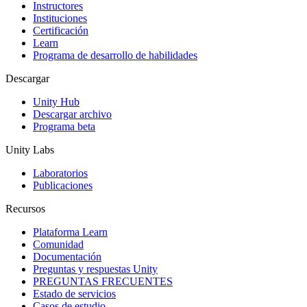
Juegos XR
Instructores
Lanza juegos XR en múltiples plataformas
Instituciones
Certificación
Learn
Juegos multijugador
Programa de desarrollo de habilidades
Simplifica el desarrollo de juegos multijugador
Descargar
Unity Hub
Descargar archivo
Programa beta
Unity Labs
Laboratorios
Publicaciones
Recursos
Plataforma Learn
Comunidad
Documentación
Preguntas y respuestas Unity
PREGUNTAS FRECUENTES
Estado de servicios
Casos de estudio