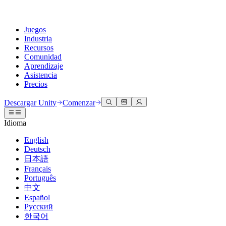
Juegos
Industria
Recursos
Comunidad
Aprendizaje
Asistencia
Precios
Desarrollar
Casos de uso
Biblioteca técnica
Centro de la comunidad
Para todos los niveles
Opciones de soporte
Descargar Unity
Comenzar
Motor de Unity
Colaboración 3D
Documentación
Discusiones
Unity Learn
Obtener ayuda
Idioma
Crea juegos 2D y 3D para cualquier plataforma
Construye y revisa proyectos 3D en tiempo real
Domina las habilidades de Unity de forma gratuita
Ayudándote a tener éxito con Unity
Manuales de usuario oficiales y referencias de API
Discute, resuelve problemas y conéctate
English
Colaboración
Capacitación envolvente
Capacitación profesional
Planes de éxito
Deutsch
Herramientas para desarrolladores
Eventos
Colabora e itera rápidamente con tu equipo
Capacitación en entornos envolventes
Mejora tu equipo con entrenadores de Unity
Alcanza tus metas más rápido con soporte experto
日本語
Versiones de lanzamiento y rastreador de problemas
Eventos globales y locales
Descargar Unity
¿No tienes experiencia con Unity?
Français
Historias de la comunidad
Experiencias del cliente
PREGUNTAS FRECUENTES
Português
Hoja de ruta
Planes y precios
Crea experiencias interactivas en 3D
Primeros pasos
Respuestas a preguntas comunes
中文
Revisar características próximas
Hecho con Unity
Implementar
Industrias
Pon en marcha tu aprendizaje
Español
Presentando a los creadores de Unity
Русский
Contáctanos
Glosario
한국어
Multiplataforma
Fabricación
Rutas esenciales de Unity
Conéctate con nuestro equipo
Biblioteca de términos técnicos
Transmisiones en vivo