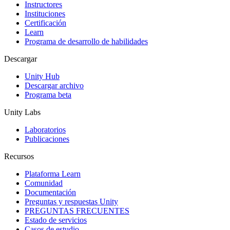
Juegos XR
Instructores
Lanza juegos XR en múltiples plataformas
Instituciones
Certificación
Learn
Juegos multijugador
Programa de desarrollo de habilidades
Simplifica el desarrollo de juegos multijugador
Descargar
Unity Hub
Descargar archivo
Programa beta
Unity Labs
Laboratorios
Publicaciones
Recursos
Plataforma Learn
Comunidad
Documentación
Preguntas y respuestas Unity
PREGUNTAS FRECUENTES
Estado de servicios
Casos de estudio