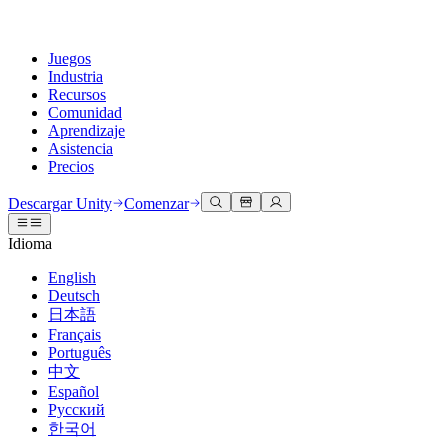
Juegos
Industria
Recursos
Comunidad
Aprendizaje
Asistencia
Precios
Desarrollar
Casos de uso
Biblioteca técnica
Centro de la comunidad
Para todos los niveles
Opciones de soporte
Descargar Unity
Comenzar
Motor de Unity
Colaboración 3D
Documentación
Discusiones
Unity Learn
Obtener ayuda
Idioma
Crea juegos 2D y 3D para cualquier plataforma
Construye y revisa proyectos 3D en tiempo real
Domina las habilidades de Unity de forma gratuita
Ayudándote a tener éxito con Unity
Manuales de usuario oficiales y referencias de API
Discute, resuelve problemas y conéctate
English
Colaboración
Capacitación envolvente
Capacitación profesional
Planes de éxito
Deutsch
Herramientas para desarrolladores
Eventos
Colabora e itera rápidamente con tu equipo
Capacitación en entornos envolventes
Mejora tu equipo con entrenadores de Unity
Alcanza tus metas más rápido con soporte experto
日本語
Versiones de lanzamiento y rastreador de problemas
Eventos globales y locales
Descargar Unity
¿No tienes experiencia con Unity?
Français
Historias de la comunidad
Experiencias del cliente
PREGUNTAS FRECUENTES
Português
Hoja de ruta
Planes y precios
Crea experiencias interactivas en 3D
Primeros pasos
Respuestas a preguntas comunes
中文
Revisar características próximas
Hecho con Unity
Implementar
Industrias
Pon en marcha tu aprendizaje
Español
Presentando a los creadores de Unity
Русский
Contáctanos
Glosario
한국어
Multiplataforma
Fabricación
Rutas esenciales de Unity
Conéctate con nuestro equipo
Biblioteca de términos técnicos
Transmisiones en vivo