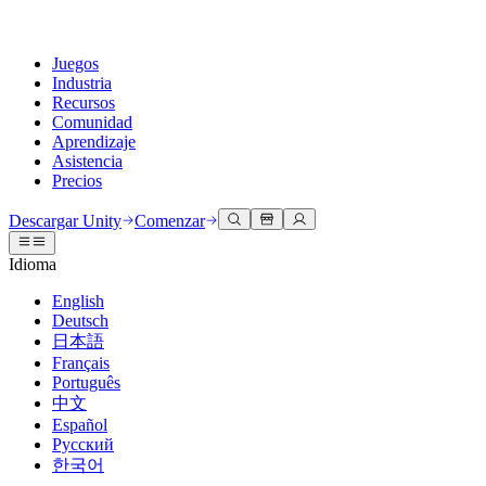
Juegos
Industria
Recursos
Comunidad
Aprendizaje
Asistencia
Precios
Desarrollar
Casos de uso
Biblioteca técnica
Centro de la comunidad
Para todos los niveles
Opciones de soporte
Descargar Unity
Comenzar
Motor de Unity
Colaboración 3D
Documentación
Discusiones
Unity Learn
Obtener ayuda
Idioma
Crea juegos 2D y 3D para cualquier plataforma
Construye y revisa proyectos 3D en tiempo real
Domina las habilidades de Unity de forma gratuita
Ayudándote a tener éxito con Unity
Manuales de usuario oficiales y referencias de API
Discute, resuelve problemas y conéctate
English
Colaboración
Capacitación envolvente
Capacitación profesional
Planes de éxito
Deutsch
Herramientas para desarrolladores
Eventos
Colabora e itera rápidamente con tu equipo
Capacitación en entornos envolventes
Mejora tu equipo con entrenadores de Unity
Alcanza tus metas más rápido con soporte experto
日本語
Versiones de lanzamiento y rastreador de problemas
Eventos globales y locales
Descargar Unity
¿No tienes experiencia con Unity?
Français
Historias de la comunidad
Experiencias del cliente
PREGUNTAS FRECUENTES
Português
Hoja de ruta
Planes y precios
Crea experiencias interactivas en 3D
Primeros pasos
Respuestas a preguntas comunes
中文
Revisar características próximas
Hecho con Unity
Implementar
Industrias
Pon en marcha tu aprendizaje
Español
Presentando a los creadores de Unity
Русский
Contáctanos
Glosario
한국어
Multiplataforma
Fabricación
Rutas esenciales de Unity
Conéctate con nuestro equipo
Biblioteca de términos técnicos
Transmisiones en vivo