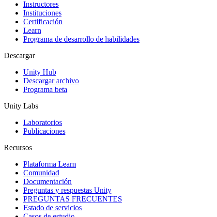
Juegos XR
Instructores
Lanza juegos XR en múltiples plataformas
Instituciones
Certificación
Learn
Juegos multijugador
Programa de desarrollo de habilidades
Simplifica el desarrollo de juegos multijugador
Descargar
Unity Hub
Descargar archivo
Programa beta
Unity Labs
Laboratorios
Publicaciones
Recursos
Plataforma Learn
Comunidad
Documentación
Preguntas y respuestas Unity
PREGUNTAS FRECUENTES
Estado de servicios
Casos de estudio