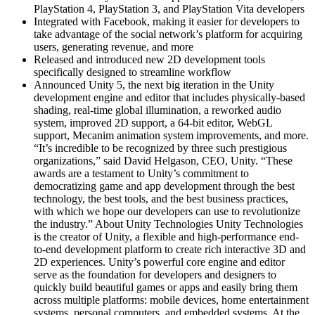
PlayStation 4, PlayStation 3, and PlayStation Vita developers
Integrated with Facebook, making it easier for developers to
take advantage of the social network’s platform for acquiring
users, generating revenue, and more
Released and introduced new 2D development tools
specifically designed to streamline workflow
Announced Unity 5, the next big iteration in the Unity
development engine and editor that includes physically-based
shading, real-time global illumination, a reworked audio
system, improved 2D support, a 64-bit editor, WebGL
support, Mecanim animation system improvements, and more.
“It’s incredible to be recognized by three such prestigious
organizations,” said David Helgason, CEO, Unity. “These
awards are a testament to Unity’s commitment to
democratizing game and app development through the best
technology, the best tools, and the best business practices,
with which we hope our developers can use to revolutionize
the industry.” About Unity Technologies Unity Technologies
is the creator of Unity, a flexible and high-performance end-
to-end development platform to create rich interactive 3D and
2D experiences. Unity’s powerful core engine and editor
serve as the foundation for developers and designers to
quickly build beautiful games or apps and easily bring them
across multiple platforms: mobile devices, home entertainment
systems, personal computers, and embedded systems. At the