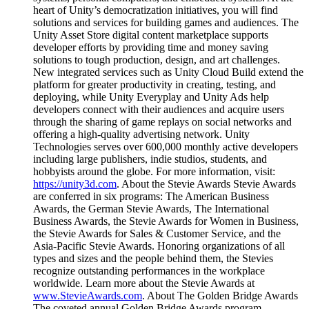
heart of Unity’s democratization initiatives, you will find
solutions and services for building games and audiences. The
Unity Asset Store digital content marketplace supports
developer efforts by providing time and money saving
solutions to tough production, design, and art challenges.
New integrated services such as Unity Cloud Build extend the
platform for greater productivity in creating, testing, and
deploying, while Unity Everyplay and Unity Ads help
developers connect with their audiences and acquire users
through the sharing of game replays on social networks and
offering a high-quality advertising network. Unity
Technologies serves over 600,000 monthly active developers
including large publishers, indie studios, students, and
hobbyists around the globe. For more information, visit:
https://unity3d.com
. About the Stevie Awards Stevie Awards
are conferred in six programs: The American Business
Awards, the German Stevie Awards, The International
Business Awards, the Stevie Awards for Women in Business,
the Stevie Awards for Sales & Customer Service, and the
Asia-Pacific Stevie Awards. Honoring organizations of all
types and sizes and the people behind them, the Stevies
recognize outstanding performances in the workplace
worldwide. Learn more about the Stevie Awards at
www.StevieAwards.com
. About The Golden Bridge Awards
The coveted annual Golden Bridge Awards program