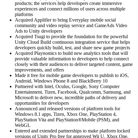
products; the services help developers create immersive
Juegos XR
experiences and connect millions of users across multiple
Lanza juegos XR en múltiples plataformas
platforms
Acquired Applifier to bring Everyplay mobile social
community and video replay service and GameAds Video
Juegos multijugador
Ads to Unity developers
Simplifica el desarrollo de juegos multijugador
Acquired Tsugi to provide the foundation for the powerful
Unity Cloud Build continuous integration service that helps
developers quickly build, test, and share new game projects
Acquired Playnomics to build new analytics tools that will
provide valuable information to developers to help connect
closely with their audiences to deliver targeted content, game
improvements, and offers
Made it free for mobile game developers to publish to iOS,
Android, Windows Phone 8 and BlackBerry 10
Partnered with Intel, Oculus, Google, Sony Computer
Entertainment, Tizen, Facebook, Qualcomm, Samsung, and
Microsoft to deliver new, incredible paths of delivery and
opportunities for developers
Announced and released versions of platform tools for
Windows 8.1 apps, Tizen, Xbox One, PlayStation 4,
PlayStation Vita and PlayStation®Mobile (PSM), and
WebGL
Entered and extended partnerships to make platform locked
versions of Unity Pro free for approved Wii U, Xbox One,