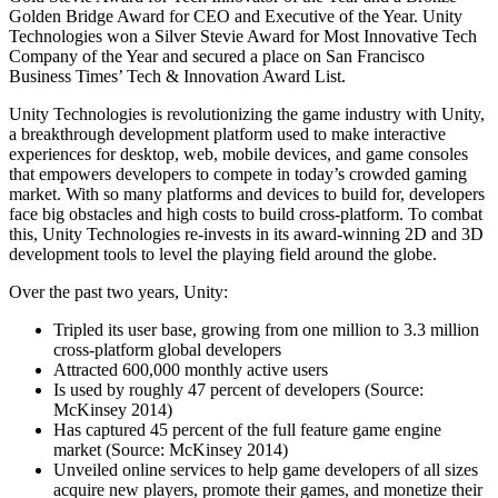
Descubre más de 25 plataformas que Unity soporta
Logra la excelencia operativa
¿No tienes experiencia con Unity? Comienza tu viaje
Golden Bridge Award for CEO and Executive of the Year. Unity
Información útil
Únete a desarrolladores, creadores e insiders
Technologies won a Silver Stevie Award for Most Innovative Tech
LiveOps
Venta minorista
Guías prácticas
Company of the Year and secured a place on San Francisco
Casos de estudio
Premios Unity
Perspectivas post-lanzamiento y operaciones de juego en vivo
Transforma las experiencias en tienda en experiencias en línea
Consejos prácticos y mejores prácticas
Business Times’ Tech & Innovation Award List.
Historias de éxito en el mundo real
Celebrando a los creadores de Unity en todo el mundo
Expande
Educación
Industria automotriz
Unity Technologies is revolutionizing the game industry with Unity,
Guías de mejores prácticas
Adquisición de usuarios
Impulsar la innovación y las experiencias en el automóvil
Para estudiantes
a breakthrough development platform used to make interactive
Consejos y trucos de expertos
Hazte descubrir y adquiere usuarios móviles
Ver todas las industrias
Impulsa tu carrera
experiences for desktop, web, mobile devices, and game consoles
that empowers developers to compete in today’s crowded gaming
market. With so many platforms and devices to build for, developers
Demostraciones
Compras dentro de la aplicación
Para docentes
face big obstacles and high costs to build cross-platform. To combat
Demostraciones, muestras y bloques de construcción
Gestionar las IAP dentro de la aplicación en tiendas físicas y en el
Potencia tu enseñanza
this, Unity Technologies re-invests in its award-winning 2D and 3D
Todos los recursos
canal directo al consumidor (D2C).
development tools to level the playing field around the globe.
Novedades
Licencia gratuita para fines educativos
Monetización
Lleva el poder de Unity a tu institución
Over the past two years, Unity:
Blog
Conecta a los jugadores con los juegos adecuados
Actualizaciones, información y consejos técnicos
Publicitar con Unity
Monetizar con Unity
Tripled its user base, growing from one million to 3.3 million
Certificaciones
Casos de uso
cross-platform global developers
Demuestra tu dominio de Unity
Attracted 600,000 monthly active users
Novedades
Is used by roughly 47 percent of developers (Source:
Noticias, historias y centro de prensa
Juegos móviles
McKinsey 2014)
Crea y expande éxitos móviles con Unity
Has captured 45 percent of the full feature game engine
market (Source: McKinsey 2014)
Juegos independientes
Unveiled online services to help game developers of all sizes
Lanza grandes juegos con equipos pequeños
acquire new players, promote their games, and monetize their