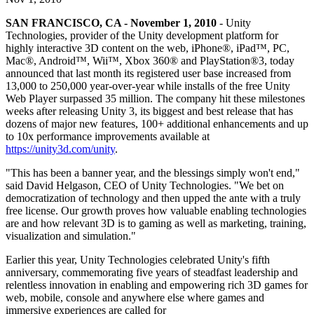
Descubre más de 25 plataformas que Unity soporta
Logra la excelencia operativa
¿No tienes experiencia con Unity? Comienza tu viaje
Información útil
Únete a desarrolladores, creadores e insiders
SAN FRANCISCO, CA - November 1, 2010
- Unity
LiveOps
Venta minorista
Guías prácticas
Technologies, provider of the Unity development platform for
Casos de estudio
Premios Unity
Perspectivas post-lanzamiento y operaciones de juego en vivo
Transforma las experiencias en tienda en experiencias en línea
Consejos prácticos y mejores prácticas
highly interactive 3D content on the web, iPhone®, iPad™, PC,
Historias de éxito en el mundo real
Celebrando a los creadores de Unity en todo el mundo
Expande
Educación
Mac®, Android™, Wii™, Xbox 360® and PlayStation®3, today
Industria automotriz
announced that last month its registered user base increased from
Guías de mejores prácticas
Adquisición de usuarios
Impulsar la innovación y las experiencias en el automóvil
Para estudiantes
13,000 to 250,000 year-over-year while installs of the free Unity
Consejos y trucos de expertos
Hazte descubrir y adquiere usuarios móviles
Ver todas las industrias
Impulsa tu carrera
Web Player surpassed 35 million. The company hit these milestones
weeks after releasing Unity 3, its biggest and best release that has
dozens of major new features, 100+ additional enhancements and up
Demostraciones
Compras dentro de la aplicación
Para docentes
to 10x performance improvements available at
Demostraciones, muestras y bloques de construcción
Gestionar las IAP dentro de la aplicación en tiendas físicas y en el
Potencia tu enseñanza
https://unity3d.com/unity
.
Todos los recursos
canal directo al consumidor (D2C).
Novedades
Licencia gratuita para fines educativos
"This has been a banner year, and the blessings simply won't end,"
Monetización
Lleva el poder de Unity a tu institución
said David Helgason, CEO of Unity Technologies. "We bet on
Blog
Conecta a los jugadores con los juegos adecuados
democratization of technology and then upped the ante with a truly
Actualizaciones, información y consejos técnicos
Publicitar con Unity
Monetizar con Unity
Certificaciones
free license. Our growth proves how valuable enabling technologies
Casos de uso
Demuestra tu dominio de Unity
are and how relevant 3D is to gaming as well as marketing, training,
Novedades
visualization and simulation."
Noticias, historias y centro de prensa
Juegos móviles
Earlier this year, Unity Technologies celebrated Unity's fifth
Crea y expande éxitos móviles con Unity
anniversary, commemorating five years of steadfast leadership and
relentless innovation in enabling and empowering rich 3D games for
Juegos independientes
web, mobile, console and anywhere else where games and
Lanza grandes juegos con equipos pequeños
immersive experiences are called for