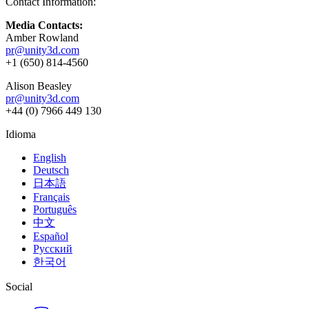
Contact Information:
Media Contacts:
Amber Rowland
pr@unity3d.com
+1 (650) 814-4560
Alison Beasley
pr@unity3d.com
+44 (0) 7966 449 130
Idioma
English
Deutsch
日本語
Français
Português
中文
Español
Русский
한국어
Social