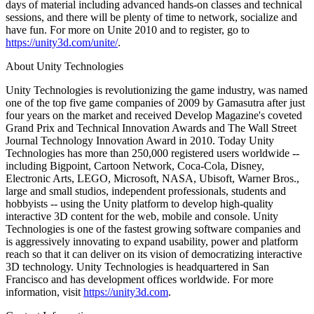
days of material including advanced hands-on classes and technical
sessions, and there will be plenty of time to network, socialize and
have fun. For more on Unite 2010 and to register, go to
https://unity3d.com/unite/
.
About Unity Technologies
Unity Technologies is revolutionizing the game industry, was named
one of the top five game companies of 2009 by Gamasutra after just
four years on the market and received Develop Magazine's coveted
Grand Prix and Technical Innovation Awards and The Wall Street
Journal Technology Innovation Award in 2010. Today Unity
Technologies has more than 250,000 registered users worldwide --
including Bigpoint, Cartoon Network, Coca-Cola, Disney,
Electronic Arts, LEGO, Microsoft, NASA, Ubisoft, Warner Bros.,
large and small studios, independent professionals, students and
hobbyists -- using the Unity platform to develop high-quality
interactive 3D content for the web, mobile and console. Unity
Technologies is one of the fastest growing software companies and
is aggressively innovating to expand usability, power and platform
reach so that it can deliver on its vision of democratizing interactive
3D technology. Unity Technologies is headquartered in San
Francisco and has development offices worldwide. For more
information, visit
https://unity3d.com
.