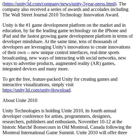
(
https://unity3d.com/company/news/unity-5year-press.html
). The
Juegos XR
company also received a series of awards and accolades including
Lanza juegos XR en múltiples plataformas
The Wall Street Journal 2010 Technology Innovation Award.
Unity is the #1 game development platform on the market and in
Juegos multijugador
education, by far the leading game technology on the iPhone and
Simplifica el desarrollo de juegos multijugador
iPad and the fastest growing game development platform in terms of
developer mindshare. At the same time, tens of thousands of
developers are leveraging Unity's innovations to create innovations
of their own -- new unique control interfaces, real-time sports
broadcasting, new ways of interacting with social networks, new
ways to advertise products, augmented reality (AR) games,
integrated devices and many more.
To get the free, feature-packed Unity for creating games and
interactive visualizations, simply visit
https://unity3d.com/unity/download
.
About Unite 2010
Unity Technologies is holding Unite 2010, its fourth annual
developer conference for artists, programmers, designers,
researchers, publishers and enthusiasts, November 10-12 at the
historic Marché Bonsecours in Old Montreal, Canada following the
Montreal International Game Summit. Unite 2010 will offer three