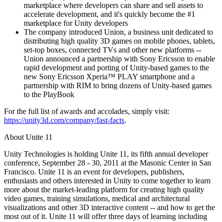
marketplace where developers can share and sell assets to
accelerate development, and it's quickly become the #1
marketplace for Unity developers
The company introduced Union, a business unit dedicated to
distributing high quality 3D games on mobile phones, tablets,
set-top boxes, connected TVs and other new platforms --
Union announced a partnership with Sony Ericsson to enable
rapid development and porting of Unity-based games to the
new Sony Ericsson Xperia™ PLAY smartphone and a
partnership with RIM to bring dozens of Unity-based games
to the PlayBook
For the full list of awards and accolades, simply visit:
https://unity3d.com/company/fast-facts
.
About Unite 11
Unity Technologies is holding Unite 11, its fifth annual developer
conference, September 28 - 30, 2011 at the Masonic Center in San
Francisco. Unite 11 is an event for developers, publishers,
enthusiasts and others interested in Unity to come together to learn
more about the market-leading platform for creating high quality
video games, training simulations, medical and architectural
visualizations and other 3D interactive content -- and how to get the
most out of it. Unite 11 will offer three days of learning including