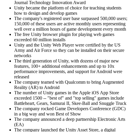
Journal Technology Innovation Award
Juegos XR
Unity became the platform of choice for teaching students
Lanza juegos XR en múltiples plataformas
how to design and develop games
The company's registered user base surpassed 500,000 users;
150,000 of these users are active monthly users representing
Juegos multijugador
well over a million hours of game development every month
Simplifica el desarrollo de juegos multijugador
The free Unity browser plugin for playing web games
exceeded 60 million installs
Unity and the Unity Web Player were certified by the US
Army and Air Force so they can be installed on their secure
networks
The third generation of Unity, with dozens of major new
features, 100+ additional enhancements and up to 10x
performance improvements, and support for Android were
released
The company teamed with Qualcomm to bring Augmented
Reality (AR) to Android
The number of Unity games in the Apple iOS App Store
exceeded 1500 -- "best of" and "top selling" games include
Battleheart, Gears, Samurai II, Skee-Ball and Snuggle Truck
The company rocked Game Developers Conference (GDC)
in a big way and won Best of Show
The company announced a deep partnership Electronic Arts
(EA)
The company launched the Unity Asset Store, a digital