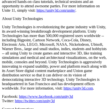
advanced hands-on class tutorials, technical sessions and an
opportunity to attend awesome parties. For more information on
Unite 11, simply visit:
https://unity3d.com/unite/
.
About Unity Technologies
Unity Technologies is revolutionizing the game industry with Unity,
its award-winning breakthrough development platform. Unity
Technologies has more than 500,000 registered users worldwide --
including Bigpoint, Cartoon Network, Coca-Cola, Disney,
Electronic Arts, LEGO, Microsoft, NASA, Nickelodeon, Ubisoft,
Warner Bros., large and small studios, indies, students and hobbyists
-- all using Unity to create games and interactive 3D, like training
simulations and medical and architectural visualizations, on the web,
mobile, consoles and beyond. Unity Technologies is aggressively
innovating to expand usability, power and platform reach along with
its Asset Store digital content marketplace and Union game
distribution service so that it can deliver on its vision of
democratizing interactive 3D technology. Unity Technologies is
headquartered in San Francisco and has development offices
worldwide. For more information, visit:
https://unity3d.com
.
Facebook:
https://www.facebook.com/unity3d
Twitter:
https://twitter.com/unity3d