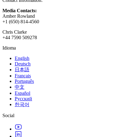
Contact Information:
Media Contacts:
Amber Rowland
+1 (650) 814-4560
Chris Clarke
+44 7590 509278
Idioma
English
Deutsch
日本語
Français
Português
中文
Español
Русский
한국어
Social