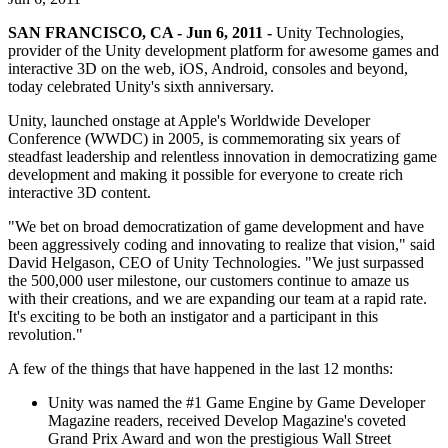
Descubre más de 25 plataformas que Unity soporta
Logra la excelencia operativa
¿No tienes experiencia con Unity? Comienza tu viaje
Información útil
Únete a desarrolladores, creadores e insiders
SAN FRANCISCO, CA - Jun 6, 2011 -
Unity Technologies,
LiveOps
Venta minorista
Guías prácticas
provider of the Unity development platform for awesome games and
Casos de estudio
Premios Unity
Perspectivas post-lanzamiento y operaciones de juego en vivo
Transforma las experiencias en tienda en experiencias en línea
Consejos prácticos y mejores prácticas
interactive 3D on the web, iOS, Android, consoles and beyond,
Historias de éxito en el mundo real
Celebrando a los creadores de Unity en todo el mundo
Expande
Educación
today celebrated Unity's sixth anniversary.
Industria automotriz
Guías de mejores prácticas
Adquisición de usuarios
Impulsar la innovación y las experiencias en el automóvil
Para estudiantes
Unity, launched onstage at Apple's Worldwide Developer
Consejos y trucos de expertos
Hazte descubrir y adquiere usuarios móviles
Ver todas las industrias
Impulsa tu carrera
Conference (WWDC) in 2005, is commemorating six years of
steadfast leadership and relentless innovation in democratizing game
development and making it possible for everyone to create rich
Demostraciones
Compras dentro de la aplicación
Para docentes
interactive 3D content.
Demostraciones, muestras y bloques de construcción
Gestionar las IAP dentro de la aplicación en tiendas físicas y en el
Potencia tu enseñanza
Todos los recursos
canal directo al consumidor (D2C).
"We bet on broad democratization of game development and have
Novedades
Licencia gratuita para fines educativos
been aggressively coding and innovating to realize that vision," said
Monetización
Lleva el poder de Unity a tu institución
David Helgason, CEO of Unity Technologies. "We just surpassed
Blog
Conecta a los jugadores con los juegos adecuados
the 500,000 user milestone, our customers continue to amaze us
Actualizaciones, información y consejos técnicos
Publicitar con Unity
Monetizar con Unity
with their creations, and we are expanding our team at a rapid rate.
Certificaciones
Casos de uso
It's exciting to be both an instigator and a participant in this
Demuestra tu dominio de Unity
Novedades
revolution."
Noticias, historias y centro de prensa
Juegos móviles
A few of the things that have happened in the last 12 months:
Crea y expande éxitos móviles con Unity
Unity was named the #1 Game Engine by Game Developer
Juegos independientes
Magazine readers, received Develop Magazine's coveted
Lanza grandes juegos con equipos pequeños
Grand Prix Award and won the prestigious Wall Street