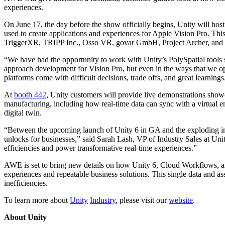
Descubre más de 25 plataformas que Unity soporta
Logra la excelencia operativa
¿No tienes experiencia con Unity? Comienza tu viaje
experiences.
Información útil
Únete a desarrolladores, creadores e insiders
LiveOps
Venta minorista
Guías prácticas
On June 17, the day before the show officially begins, Unity will hos
Casos de estudio
Premios Unity
Perspectivas post-lanzamiento y operaciones de juego en vivo
Transforma las experiencias en tienda en experiencias en línea
Consejos prácticos y mejores prácticas
used to create applications and experiences for Apple Vision Pro. Thi
Historias de éxito en el mundo real
Celebrando a los creadores de Unity en todo el mundo
Expande
Educación
TriggerXR, TRIPP Inc., Osso VR, govar GmbH, Project Archer, and 
Industria automotriz
Guías de mejores prácticas
“We have had the opportunity to work with Unity’s PolySpatial tools 
Adquisición de usuarios
Impulsar la innovación y las experiencias en el automóvil
Para estudiantes
Consejos y trucos de expertos
approach development for Vision Pro, but even in the ways that we 
Hazte descubrir y adquiere usuarios móviles
Ver todas las industrias
Impulsa tu carrera
platforms come with difficult decisions, trade offs, and great learnin
Demostraciones
Compras dentro de la aplicación
Para docentes
At
booth 442
, Unity customers will provide live demonstrations showc
Demostraciones, muestras y bloques de construcción
Gestionar las IAP dentro de la aplicación en tiendas físicas y en el c
Potencia tu enseñanza
manufacturing, including how real-time data can sync with a virtual 
Todos los recursos
digital twin.
Novedades
Monetización
Licencia gratuita para fines educativos
Conecta a los jugadores con los juegos adecuados
Lleva el poder de Unity a tu institución
“Between the upcoming launch of Unity 6 in GA and the exploding inter
Blog
Publicitar con Unity
Monetizar con Unity
unlocks for businesses,” said Sarah Lash, VP of Industry Sales at Un
Actualizaciones, información y consejos técnicos
Casos de uso
efficiencies and power transformative real-time experiences.”
Certificaciones
Demuestra tu dominio de Unity
AWE is set to bring new details on how Unity 6, Cloud Workflows, and
Novedades
Juegos móviles
experiences and repeatable business solutions. This single data and 
Noticias, historias y centro de prensa
Crea y expande éxitos móviles con Unity
inefficiencies.
Juegos independientes
To learn more about
Unity
Industry
, please visit our
website
.
Lanza grandes juegos con equipos pequeños
About Unity