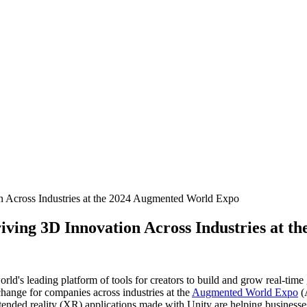
 Across Industries at the 2024 Augmented World Expo
iving 3D Innovation Across Industries at 
ld's leading platform of tools for creators to build and grow real-time 
change for companies across industries at the
Augmented World Expo
(
ended reality (XR) applications made with Unity are helping businesses