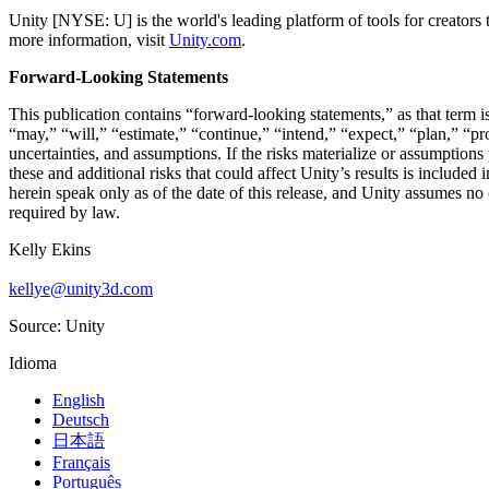
Juegos XR
Unity [NYSE: U] is the world's leading platform of tools for creators
Lanza juegos XR en múltiples plataformas
more information, visit
Unity.com
.
Juegos multijugador
Forward-Looking Statements
Simplifica el desarrollo de juegos multijugador
This publication contains “forward-looking statements,” as that term is
“may,” “will,” “estimate,” “continue,” “intend,” “expect,” “plan,” “pr
uncertainties, and assumptions. If the risks materialize or assumptions
these and additional risks that could affect Unity’s results is includ
herein speak only as of the date of this release, and Unity assumes no 
required by law.
Kelly Ekins
kellye@unity3d.com
Source: Unity
Idioma
English
Deutsch
日本語
Français
Português