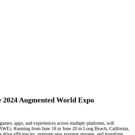
the 2024 Augmented World Expo
games, apps, and experiences across multiple platforms, will
AWE). Running from June 18 to June 20 in Long Beach, California,
 drive efficiencies, generate new revenue streams, and transform