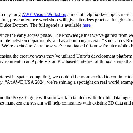
t a day-long
AWE Vision Workshop
aimed at helping developers more e
s full, pre-conference workshop will give attendees practical insights 
Dulce Dotcom. The full agenda is available
here
.
since the early access phase. The knowledge that we’ve gained from wor
operate between departments, and as a company overall,” said James R
gs. We’re excited to share how we’ve navigated this new frontier while de
asing the creative ways they’ve utilized Unity’s development platform fo
anal directo al consumidor (D2C).
environment in an Apple Vision Pro-based “internet of things” demo tha
est in spatial computing, we couldn't be more excited to continue to h
ity. “At AWE USA 2024, we’re shining a spotlight on real-world exampl
 the Pixyz Engine will soon work in tandem with flexible data ingesti
asset management system will help companies with existing 3D data and 