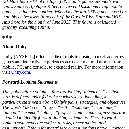
[2] More than 70% of the top 1,000 mobile games are made with
Unity. Source: Apptopia & Sensor Tower. Disclaimer: Top mobile
games is a blended number defined by the top 1000 games based on
monthly active users from each of the Google Play Store and iOS
App Store for the month of June 2025. This figure is calculated
globally, excluding China.
# # #
About Unity
Unity [NYSE: U] offers a suite of tools to create, market, and grow
games and interactive experiences across all major platforms from
mobile, PC, and console, to extended reality. For more information,
visit
Unity.com
.
Forward-Looking Statements
This publication contains “forward-looking statements,” as that
term is defined under federal securities laws, including, in
particular, statements about Unity's plans, strategies, and objectives.
The words “believe,” “may,” “will,” “estimate,” “continue,”
“intend,” “expect,” “plan,” “project,” and similar expressions are
intended to identify forward-looking statements. These forward-
looking statements are subject to risks, uncertainties, and
assumptions. If the risks materialize or assumptions prove incorrect,