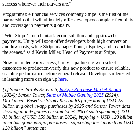
success wherever their players are.”
Juegos XR
Lanza juegos XR en múltiples plataformas
Programmable financial services company Stripe is the first of the
partnerships that will ultimately offer developers complete flexibility
and coverage in payments globally.
Juegos multijugador
Simplifica el desarrollo de juegos multijugador
“With Stripe’s merchant-of-record solution and app-to-web
payments, Unity will soon offer developers both high conversion
and low costs, while Stripe manages fraud, disputes, and tax behind
the scenes,” said Kevin Miller, Head of Payments at Stripe.
Now in limited early access, Unity is partnering with select
customers to production-verify this new product to ensure reliable,
scalable performance before general release. Developers interested
in learning more can sign up
here
.
[1] Source: Straits Research,
In-App Purchase Market Report
(2024); Sensor Tower,
State of Mobile Gaming 2025
(2024).
Disclaimer: Based on Straits Research’s projection of USD 225
billion in global in-app purchases by 2025 and Sensor Tower data
showing mobile games account for ~54% of such spending (USD
81 billion of USD 150 billion in 2024), implying ≈ USD 123 billion
in mobile game in-app purchases—supporting the “more than USD
120 billion” statement.