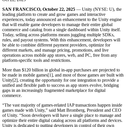
Descubre más de 25 plataformas que Unity soporta
Logra la excelencia operativa
¿No tienes experiencia con Unity? Comienza tu viaje
Información útil
Únete a desarrolladores, creadores e insiders
SAN FRANCISCO, October 22, 2025
— Unity (NYSE: U), the
LiveOps
Venta minorista
Guías prácticas
leading platform to create and grow games and interactive
Casos de estudio
Premios Unity
Perspectivas post-lanzamiento y operaciones de juego en vivo
Transforma las experiencias en tienda en experiencias en línea
Consejos prácticos y mejores prácticas
experiences, today announced an enhancement to the Unity engine
Historias de éxito en el mundo real
Celebrando a los creadores de Unity en todo el mundo
Expande
Educación
that will enable game developers to manage their entire global
Industria automotriz
commerce and catalog from a single dashboard within Unity itself.
Guías de mejores prácticas
Adquisición de usuarios
Impulsar la innovación y las experiencias en el automóvil
Para estudiantes
Today, selling across platforms means juggling multiple SDKs,
Consejos y trucos de expertos
Hazte descubrir y adquiere usuarios móviles
Ver todas las industrias
Impulsa tu carrera
rules, and payout systems. With this enhancement, developers will
be able to combine different payment providers, optimize for
different markets, and manage pricing, promotions, and live
Demostraciones
Compras dentro de la aplicación
Para docentes
operations across mobile app stores, web, and PC, free from any
Demostraciones, muestras y bloques de construcción
Gestionar las IAP dentro de la aplicación en tiendas físicas y en el
Potencia tu enseñanza
platform-specific tools and restrictions.
Todos los recursos
canal directo al consumidor (D2C).
Novedades
Licencia gratuita para fines educativos
More than $120 billion in global in-app purchases are projected to
Monetización
Lleva el poder de Unity a tu institución
be made in mobile games[1], and most of those games are built with
Blog
Conecta a los jugadores con los juegos adecuados
Unity[2], creating the opportunity for one integration to provide a
Actualizaciones, información y consejos técnicos
Publicitar con Unity
Monetizar con Unity
Certificaciones
unified and flexible path to success as app stores evolve, bridging
Casos de uso
Demuestra tu dominio de Unity
gaps in an increasingly fragmented marketplace for digital
Novedades
commerce.
Noticias, historias y centro de prensa
Juegos móviles
“The vast majority of games-related IAP transactions happen inside
Crea y expande éxitos móviles con Unity
games made with Unity,” said Matt Bromberg, President and CEO
of Unity. “Soon developers will have a single place to manage and
Juegos independientes
optimize their entire digital catalog across all platforms and devices.
Lanza grandes juegos con equipos pequeños
Unity is dedicated to putting developers in control of their own