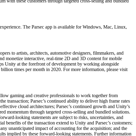
tum with these customers through targeted cross-selling and bundled
experience. The Parsec app is available for Windows, Mac, Linux,
ers to artists, architects, automotive designers, filmmakers, and
 and monetize interactive, real-time 2D and 3D content for mobile
ps Unity at the forefront of development by working alongside
billion times per month in 2020. For more information, please visit
o allow gaming and creative professionals to work together from
he transaction; Parsec’s continued ability to deliver high frame rates
effective cloud architectures; Parsec’s continued growth and Unity’s
hared momentum through targeted cross-selling and bundled solutions.
rward-looking statements are subject to risks, uncertainties, and
tial benefits of the transaction extend to Unity and Parsec’s customers;
ny unanticipated impact of accounting for the acquisition; and the
results implied by these forward-looking statements. Further information