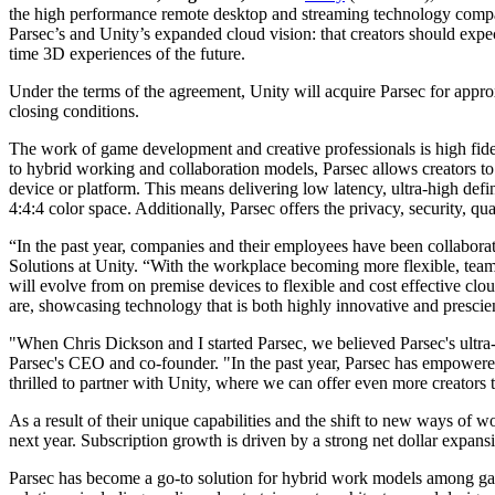
Descubre más de 25 plataformas que Unity soporta
Logra la excelencia operativa
¿No tienes experiencia con Unity? Comienza tu viaje
the high performance remote desktop and streaming technology com
Información útil
Únete a desarrolladores, creadores e insiders
Parsec’s and Unity’s expanded cloud vision: that creators should expec
LiveOps
Venta minorista
Guías prácticas
time 3D experiences of the future.
Casos de estudio
Premios Unity
Perspectivas post-lanzamiento y operaciones de juego en vivo
Transforma las experiencias en tienda en experiencias en línea
Consejos prácticos y mejores prácticas
Historias de éxito en el mundo real
Celebrando a los creadores de Unity en todo el mundo
Expande
Educación
Under the terms of the agreement, Unity will acquire Parsec for appro
closing conditions.
Industria automotriz
Guías de mejores prácticas
Adquisición de usuarios
Impulsar la innovación y las experiencias en el automóvil
Para estudiantes
The work of game development and creative professionals is high fide
Consejos y trucos de expertos
Hazte descubrir y adquiere usuarios móviles
Ver todas las industrias
Impulsa tu carrera
to hybrid working and collaboration models, Parsec allows creators to
device or platform. This means delivering low latency, ultra-high defi
Demostraciones
Compras dentro de la aplicación
Para docentes
4:4:4 color space. Additionally, Parsec offers the privacy, security, q
Demostraciones, muestras y bloques de construcción
Gestionar las IAP dentro de la aplicación en tiendas físicas y en el c
Potencia tu enseñanza
Todos los recursos
“In the past year, companies and their employees have been collabora
Novedades
Monetización
Licencia gratuita para fines educativos
Solutions at Unity. “With the workplace becoming more flexible, teams 
Conecta a los jugadores con los juegos adecuados
Lleva el poder de Unity a tu institución
will evolve from on premise devices to flexible and cost effective clo
Blog
Publicitar con Unity
Monetizar con Unity
are, showcasing technology that is both highly innovative and prescien
Actualizaciones, información y consejos técnicos
Casos de uso
Certificaciones
"When Chris Dickson and I started Parsec, we believed Parsec's ultra
Demuestra tu dominio de Unity
Parsec's CEO and co-founder. "In the past year, Parsec has empowere
Novedades
Juegos móviles
thrilled to partner with Unity, where we can offer even more creators 
Noticias, historias y centro de prensa
Crea y expande éxitos móviles con Unity
As a result of their unique capabilities and the shift to new ways of 
Juegos independientes
next year. Subscription growth is driven by a strong net dollar expansi
Lanza grandes juegos con equipos pequeños
Parsec has become a go-to solution for hybrid work models among gami