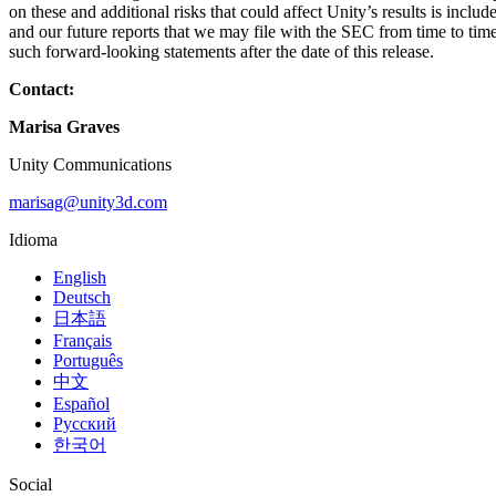
on these and additional risks that could affect Unity’s results is in
and our future reports that we may file with the SEC from time to time
such forward-looking statements after the date of this release.
Contact:
Marisa Graves
Unity Communications
marisag@unity3d.com
Idioma
English
Deutsch
日本語
Français
Português
中文
Español
Русский
한국어
Social