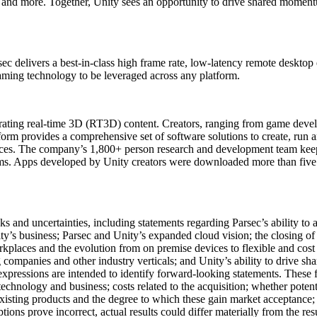
n, and more. Together, Unity sees an opportunity to drive shared momen
elivers a best-in-class high frame rate, low-latency remote desktop 
aming technology to be leveraged across any platform.
ating real-time 3D (RT3D) content. Creators, ranging from game develop
tform provides a comprehensive set of software solutions to create, run
evices. The company’s 1,800+ person research and development team kee
forms. Apps developed by Unity creators were downloaded more than five 
sks and uncertainties, including statements regarding Parsec’s ability t
y’s business; Parsec and Unity’s expanded cloud vision; the closing of t
rkplaces and the evolution from on premise devices to flexible and cost 
 companies and other industry verticals; and Unity’s ability to drive s
xpressions are intended to identify forward-looking statements. These fo
 technology and business; costs related to the acquisition; whether poten
sting products and the degree to which these gain market acceptance; a
mptions prove incorrect, actual results could differ materially from the 