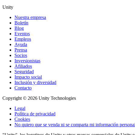
Unity
Nuestra empresa
Boletín
Blog
Eventos
Empleos
Ayuda
Prensa
Socios
Inversionistas
Afiliados
Seguridad
Impacto social
Inclusión y diversidad
Contacto
Copyright © 2026 Unity Technologies
Legal
Política de privacidad
Cookies
No quiero que se venda ni se comparta mi información persona
"Unity", los logotipos de Unity y otras marcas comerciales de Unity 