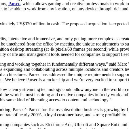
pany,
Parsec
, which allows gaming and creative professionals to work to
t to be able to work from any location, on any device through rich and p
ximately US$320 million in cash. The proposed acquisition is expected t
lity, interactive and immersive, and only getting more complex as creat
 be untethered from the office by meeting the unique requirements to sup
nition desktop streaming (at 4k pixels/60 frames per second) while provi
uality of life and management tools needed for companies to support fleets
anal directo al consumidor (D2C).
ting and working together in fundamentally different ways,” said Marc
expanding and collaborating across multiple locations and creators leve
ud architectures. Parsec has addressed the unique requirements to suppo
t. We believe Parsec is a rocketship and we’re very excited to support 
-low latency streaming technology could allow anyone in the world to r
d the world's most inspiring and creative companies to freely work and
this same kind of liberating access to content and technology."
working, Parsec’s Parsec for Teams subscription business is growing by 
on rate of nearly 200%, a loyal customer base, and strong profitability.
ng companies such as Electronic Arts, Ubisoft and Square Enix and is 