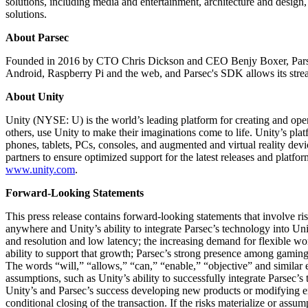
solutions, including media and entertainment, architecture and desig
Juegos XR
solutions.
Lanza juegos XR en múltiples plataformas
About Parsec
Juegos multijugador
Simplifica el desarrollo de juegos multijugador
Founded in 2016 by CTO Chris Dickson and CEO Benjy Boxer, Parsec d
Android, Raspberry Pi and the web, and Parsec's SDK allows its stre
About Unity
Unity (NYSE: U) is the world’s leading platform for creating and oper
others, use Unity to make their imaginations come to life. Unity’s pla
phones, tablets, PCs, consoles, and augmented and virtual reality d
partners to ensure optimized support for the latest releases and plat
www.unity.com
.
Forward-Looking Statements
This press release contains forward-looking statements that involve ri
anywhere and Unity’s ability to integrate Parsec’s technology into Unit
and resolution and low latency; the increasing demand for flexible wo
ability to support that growth; Parsec’s strong presence among gaming
The words “will,” “allows,” “can,” “enable,” “objective” and similar e
assumptions, such as Unity’s ability to successfully integrate Parsec’s
Unity’s and Parsec’s success developing new products or modifying exi
conditional closing of the transaction. If the risks materialize or assu