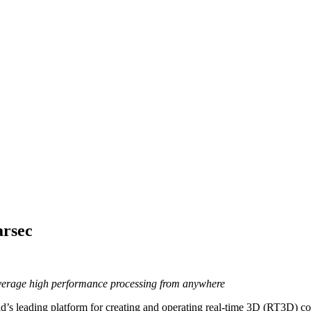
arsec
leverage high performance processing from anywhere
s leading platform for creating and operating real-time 3D (RT3D) cont