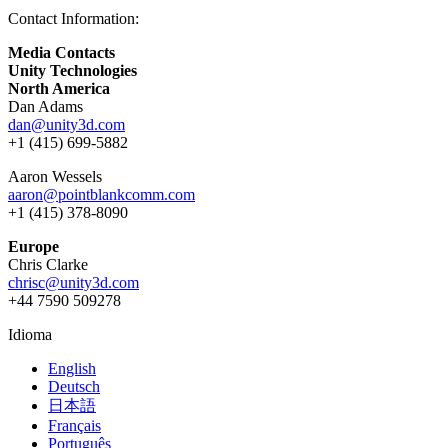
Contact Information:
Media Contacts
Unity Technologies
North America
Dan Adams
dan@unity3d.com
+1 (415) 699-5882
Aaron Wessels
aaron@pointblankcomm.com
+1 (415) 378-8090
Europe
Chris Clarke
chrisc@unity3d.com
+44 7590 509278
Idioma
English
Deutsch
日本語
Français
Português