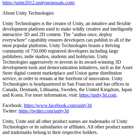
https://unite2012.unityproposals.com/
.
Juegos XR
About Unity Technologies
Lanza juegos XR en múltiples plataformas
Unity Technologies is the creator of Unity, an intuitive and flexible
Juegos multijugador
development platform used to make wildly creative and intelligently
Simplifica el desarrollo de juegos multijugador
interactive 3D and 2D content. The "author once, deploy
everywhere" capability ensures developers can publish to all of the
most popular platforms. Unity Technologies boasts a thriving
community of 750,000 registered developers including large
publishers, indie studios, students and hobbyists. Unity
Technologies aggressively re-invests in its award-winning 3D
development tools and democratization initiatives, such as the Asset
Store digital content marketplace and Union game distribution
service, in order to remain at the forefront of innovation. Unity
Technologies is headquartered in San Francisco and has offices in
Canada, Denmark, Lithuania, Sweden, the United Kingdom, Japan
and Korea. For more information, visit:
https://unity3d.com
.
Facebook:
https://www.facebook.com/unity3d
Twitter:
https://twitter.com/unity3d
Unity, Unite and all other product names are trademarks of Unity
Technologies or its subsidiaries or affiliates. All other product names
and trademarks belong to their respective holders.