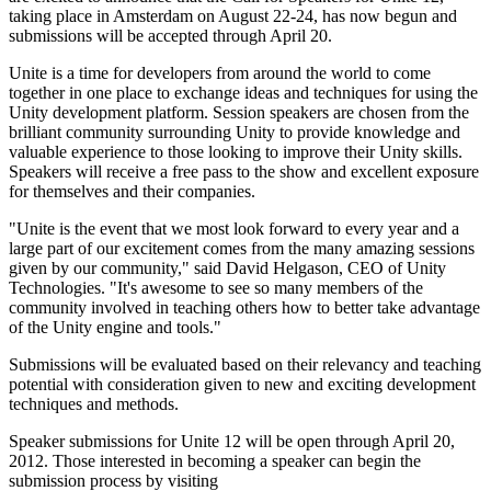
Descubre más de 25 plataformas que Unity soporta
Logra la excelencia operativa
¿No tienes experiencia con Unity? Comienza tu viaje
taking place in Amsterdam on August 22-24, has now begun and
Información útil
Únete a desarrolladores, creadores e insiders
submissions will be accepted through April 20.
LiveOps
Venta minorista
Guías prácticas
Casos de estudio
Premios Unity
Perspectivas post-lanzamiento y operaciones de juego en vivo
Transforma las experiencias en tienda en experiencias en línea
Consejos prácticos y mejores prácticas
Unite is a time for developers from around the world to come
Historias de éxito en el mundo real
Celebrando a los creadores de Unity en todo el mundo
Expande
Educación
together in one place to exchange ideas and techniques for using the
Industria automotriz
Unity development platform. Session speakers are chosen from the
Guías de mejores prácticas
Adquisición de usuarios
Impulsar la innovación y las experiencias en el automóvil
Para estudiantes
brilliant community surrounding Unity to provide knowledge and
Consejos y trucos de expertos
Hazte descubrir y adquiere usuarios móviles
Ver todas las industrias
Impulsa tu carrera
valuable experience to those looking to improve their Unity skills.
Speakers will receive a free pass to the show and excellent exposure
for themselves and their companies.
Demostraciones
Compras dentro de la aplicación
Para docentes
Demostraciones, muestras y bloques de construcción
Gestionar las IAP dentro de la aplicación en tiendas físicas y en el
Potencia tu enseñanza
"Unite is the event that we most look forward to every year and a
Todos los recursos
canal directo al consumidor (D2C).
large part of our excitement comes from the many amazing sessions
Novedades
Licencia gratuita para fines educativos
given by our community," said David Helgason, CEO of Unity
Monetización
Lleva el poder de Unity a tu institución
Technologies. "It's awesome to see so many members of the
Blog
Conecta a los jugadores con los juegos adecuados
community involved in teaching others how to better take advantage
Actualizaciones, información y consejos técnicos
Publicitar con Unity
Monetizar con Unity
of the Unity engine and tools."
Certificaciones
Casos de uso
Demuestra tu dominio de Unity
Submissions will be evaluated based on their relevancy and teaching
Novedades
potential with consideration given to new and exciting development
Noticias, historias y centro de prensa
Juegos móviles
techniques and methods.
Crea y expande éxitos móviles con Unity
Speaker submissions for Unite 12 will be open through April 20,
Juegos independientes
2012. Those interested in becoming a speaker can begin the
Lanza grandes juegos con equipos pequeños
submission process by visiting