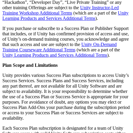
“Hackathon”, “Developer Day”, “Live Private Training” or any
other training Offerings are subject to the
Unity Instructor-Led
Juegos XR
Training Workshop Additional Terms
(which are a part of the
Unity
Lanza juegos XR en múltiples plataformas
Learning Products and Services Additional Terms
).
Juegos multijugador
If you purchase or subscribe to a Success Plan or Publisher Support
Simplifica el desarrollo de juegos multijugador
that includes, or if Unity has confirmed provision of access and use,
of Unity’s on-demand training courses, you acknowledge and agree
that such access and use are subject to the
Unity On-Demand
Training Courseware Additional Terms
(which are a part of the
Unity Learning Products and Services Additional Terms
).
Plan Scope and Limitations
Unity provides various Success Plan subscriptions to access Unity’s
Success Services. Success Plans and Success Services, including
any part thereof, are not available for all Unity Software and are
subject to availability. It is your responsibility to determine whether
the use of a Success Plan or Success Service is appropriate for your
purposes. For avoidance of doubt, any options you may elect or
Success Plan Add-Ons your purchase during the subscription period
or access to your Success Plan or Success Services are subject to
availability.
Each Success Plan subscription is designated for a team of Unity