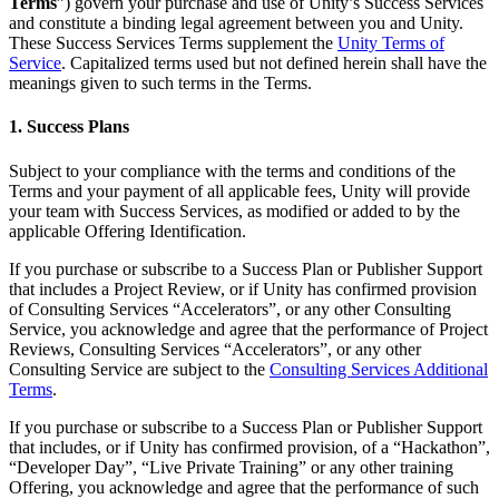
Descubre más de 25 plataformas que Unity soporta
Logra la excelencia operativa
¿No tienes experiencia con Unity? Comienza tu viaje
Terms
”) govern your purchase and use of Unity’s Success Services
Información útil
Únete a desarrolladores, creadores e insiders
and constitute a binding legal agreement between you and Unity.
These Success Services Terms supplement the
Unity Terms of
LiveOps
Venta minorista
Guías prácticas
Service
. Capitalized terms used but not defined herein shall have the
Casos de estudio
Premios Unity
Perspectivas post-lanzamiento y operaciones de juego en vivo
Transforma las experiencias en tienda en experiencias en línea
Consejos prácticos y mejores prácticas
meanings given to such terms in the Terms.
Historias de éxito en el mundo real
Celebrando a los creadores de Unity en todo el mundo
Expande
Educación
Industria automotriz
1. Success Plans
Guías de mejores prácticas
Adquisición de usuarios
Impulsar la innovación y las experiencias en el automóvil
Para estudiantes
Consejos y trucos de expertos
Hazte descubrir y adquiere usuarios móviles
Ver todas las industrias
Impulsa tu carrera
Subject to your compliance with the terms and conditions of the
Terms and your payment of all applicable fees, Unity will provide
Demostraciones
Compras dentro de la aplicación
Para docentes
your team with Success Services, as modified or added to by the
Demostraciones, muestras y bloques de construcción
Gestionar las IAP dentro de la aplicación en tiendas físicas y en el
Potencia tu enseñanza
applicable Offering Identification.
Todos los recursos
canal directo al consumidor (D2C).
Novedades
Licencia gratuita para fines educativos
If you purchase or subscribe to a Success Plan or Publisher Support
Monetización
Lleva el poder de Unity a tu institución
that includes a Project Review, or if Unity has confirmed provision
Blog
Conecta a los jugadores con los juegos adecuados
of Consulting Services “Accelerators”, or any other Consulting
Actualizaciones, información y consejos técnicos
Publicitar con Unity
Monetizar con Unity
Service, you acknowledge and agree that the performance of Project
Certificaciones
Casos de uso
Reviews, Consulting Services “Accelerators”, or any other
Demuestra tu dominio de Unity
Consulting Service are subject to the
Consulting Services Additional
Novedades
Terms
.
Noticias, historias y centro de prensa
Juegos móviles
Crea y expande éxitos móviles con Unity
If you purchase or subscribe to a Success Plan or Publisher Support
that includes, or if Unity has confirmed provision, of a “Hackathon”,
Juegos independientes
“Developer Day”, “Live Private Training” or any other training
Lanza grandes juegos con equipos pequeños
Offering, you acknowledge and agree that the performance of such