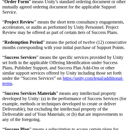
“
Order Form
” means Unity’s standard ordering document or other
mutually agreed ordering document for the applicable Support
Service.
“
Project Review
” means the short term consultancy engagements,
accelerators, or audits as performed by Unity Personnel. Project
Review may be offered as part of certain tiers of Success Plans.
“
Redemption Period
” means the period of twelve (12) consecutive
months corresponding with your initial purchase of Support Points.
“
Success Services
” means the specific services provided by Unity
set forth in the applicable Offering Identification under Success
Plans, Publisher Support, and Success Plan Add-Ons or other
similar support services offered by Unity including those set forth
under the “Success Services” on
https://unity.com/legal/additional-
terms
.
“
Success Services Materials
” means any intellectual property
developed by Unity: (a) in the performance of Success Services (for
example, methods or techniques developed to create or deliver
Deliverable), but excluding the intellectual property of the
Deliverable and of Your Materials; or (b) that are improvements to
any of the foregoing.
“
Success Plan
” means a subscription to access certain plans for