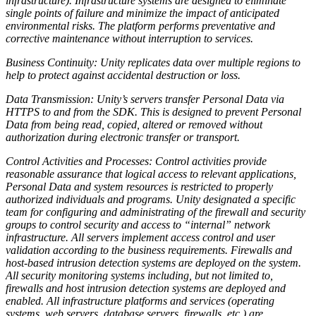
infrastructure). Infrastructure systems are designed to eliminate
single points of failure and minimize the impact of anticipated
environmental risks. The platform performs preventative and
corrective maintenance without interruption to services.
Business Continuity: Unity replicates data over multiple regions to
help to protect against accidental destruction or loss.
Data Transmission: Unity’s servers transfer Personal Data via
HTTPS to and from the SDK. This is designed to prevent Personal
Data from being read, copied, altered or removed without
authorization during electronic transfer or transport.
Control Activities and Processes: Control activities provide
reasonable assurance that logical access to relevant applications,
Personal Data and system resources is restricted to properly
authorized individuals and programs. Unity designated a specific
team for configuring and administrating of the firewall and security
groups to control security and access to “internal” network
infrastructure. All servers implement access control and user
validation according to the business requirements. Firewalls and
host-based intrusion detection systems are deployed on the system.
All security monitoring systems including, but not limited to,
firewalls and host intrusion detection systems are deployed and
enabled. All infrastructure platforms and services (operating
systems, web servers, database servers, firewalls, etc.) are