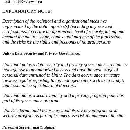
Descubre más de 25 plataformas que Unity soporta
Logra la excelencia operativa
¿No tienes experiencia con Unity? Comienza tu viaje
Last Edit/Review: n/a
Información útil
Únete a desarrolladores, creadores e insiders
EXPLANATORY NOTE:
LiveOps
Venta minorista
Guías prácticas
Casos de estudio
Premios Unity
Perspectivas post-lanzamiento y operaciones de juego en vivo
Transforma las experiencias en tienda en experiencias en línea
Consejos prácticos y mejores prácticas
Description of the technical and organisational measures
Historias de éxito en el mundo real
Celebrando a los creadores de Unity en todo el mundo
Expande
Educación
implemented by the data importer(s) (including any relevant
Industria automotriz
certifications) to ensure an appropriate level of security, taking into
Guías de mejores prácticas
Adquisición de usuarios
Impulsar la innovación y las experiencias en el automóvil
Para estudiantes
account the nature, scope, context and purpose of the processing,
Consejos y trucos de expertos
Hazte descubrir y adquiere usuarios móviles
Ver todas las industrias
Impulsa tu carrera
and the risks for the rights and freedoms of natural persons.
Demostraciones
Compras dentro de la aplicación
Para docentes
Unity’s Data Security and Privacy Governance:
Demostraciones, muestras y bloques de construcción
Gestionar las IAP dentro de la aplicación en tiendas físicas y en el
Potencia tu enseñanza
Todos los recursos
canal directo al consumidor (D2C).
Unity maintains a data security and privacy governance structure to
Novedades
Licencia gratuita para fines educativos
manage risk to unauthorized access and unauthorized usage of
Monetización
Lleva el poder de Unity a tu institución
personal data entrusted to Unity. The data governance structure
Blog
Conecta a los jugadores con los juegos adecuados
involves regular reporting to top management as well as to Unity’s
Actualizaciones, información y consejos técnicos
Publicitar con Unity
Monetizar con Unity
audit committee of its board of directors.
Certificaciones
Casos de uso
Demuestra tu dominio de Unity
Unity maintains a security policy and a privacy program policy as
Novedades
part of its governance program.
Noticias, historias y centro de prensa
Juegos móviles
Crea y expande éxitos móviles con Unity
Unity’s internal audit team may audit its privacy program or its
security program as part of its enterprise risk management function.
Juegos independientes
Lanza grandes juegos con equipos pequeños
Personnel Security and Training: