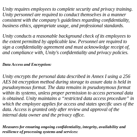
Juegos XR
Unity requires employees to complete security and privacy training.
Lanza juegos XR en múltiples plataformas
Unity personnel are required to conduct themselves in a manner
consistent with the company’s guidelines regarding confidentiality,
business ethics, appropriate usage, and professional standards.
Juegos multijugador
Simplifica el desarrollo de juegos multijugador
Unity conducts a reasonable background check of its employees to
the extent permitted by applicable law. Personnel are required to
sign a confidentiality agreement and must acknowledge receipt of,
and compliance with, Unity's confidentiality and privacy policies.
Data Access and Encryption:
Unity encrypts the personal data described in Annex I using a 256
AES bit encryption method during storage to assure data is held in
pseudonymous format. The data remains in pseudonymous format
within its systems, unless proper permission to access personal data
is obtained. Unity maintains a “restricted data access procedure” in
which the employee applies for access and states specific uses of the
data. Access is granted only after review and approval of the
internal data owner and the privacy office.
Measures for ensuring ongoing confidentiality, integrity, availability and
resilience of processing systems and services: