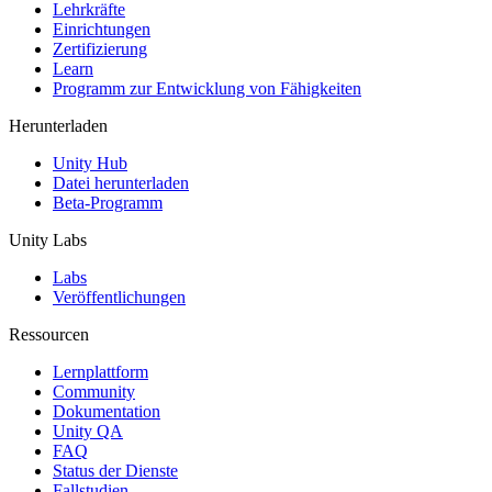
XR-Spiele
Lehrkräfte
XR-Spiele plattformübergreifend starten
Einrichtungen
Zertifizierung
Learn
Multiplayer-Spiele
Programm zur Entwicklung von Fähigkeiten
Vereinfachte Entwicklung von Multiplayer-Spielen
Herunterladen
Unity Hub
Datei herunterladen
Beta-Programm
Unity Labs
Labs
Veröffentlichungen
Ressourcen
Lernplattform
Community
Dokumentation
Unity QA
FAQ
Status der Dienste
Fallstudien