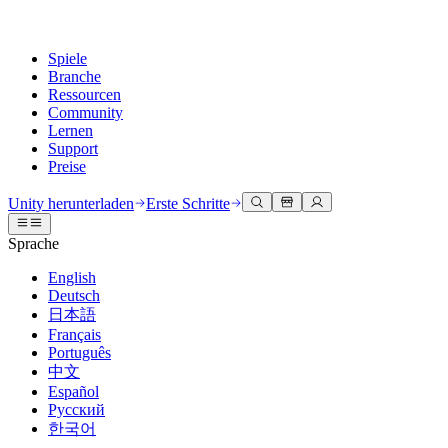
Spiele
Branche
Ressourcen
Community
Lernen
Support
Preise
Entwicklung
Anwendungsfälle
Technische Bibliothek
Community Hub
Für jedes Niveau
Kundendienstoptionen
Unity herunterladen
Erste Schritte
Unity Engine
3D-Zusammenarbeit
Dokumentation
Diskussionen
Unity Learn
Hilfe erhalten
Sprache
Erstellen Sie 2D- und 3D-Spiele für jede Plattform
Erstellen und überprüfen Sie 3D-Projekte in Echtzeit
Meistern Sie Unity-Fähigkeiten kostenlos
Wir helfen Ihnen, mit Unity erfolgreich zu sein
Offizielle Benutzerhandbücher und API-Referenzen
Diskutieren, Probleme lösen und verbinden
English
Zusammenarbeit
Immersive Schulung
Professionelles Training
Erfolgspläne
Deutsch
Entwicklertools
Veranstaltungen
Schnell mit Ihrem Team zusammenarbeiten und iterieren
In immersiven Umgebungen trainieren
Verbessern Sie Ihr Team mit Unity-Trainern
Erreichen Sie Ihre Ziele schneller mit Expertenunterstützung
日本語
Versionsfreigaben und Fehlerverfolgung
Globale und lokale Veranstaltungen
Unity herunterladen
Neu bei Unity
Français
Gemeinschaftsgeschichten
Kundenerlebnisse
FAQ
Português
Roadmap
Abonnements und Preise
Interaktive 3D-Erlebnisse erstellen
Erste Schritte
Antworten auf häufige Fragen
中文
Bevorstehende Funktionen überprüfen
Made with Unity
Bereitstellen
Branchen
Beginnen Sie noch heute mit dem Lernen
Español
Präsentation von Unity-Schöpfern
Русский
Kontakt aufnehmen
Glossar
한국어
Multiplattform
Fertigung
Unity Essential Pathways
Verbinden Sie sich mit unserem Team
Bibliothek technischer Begriffe
Livestreams