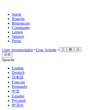
Spiele
Branche
Ressourcen
Community
Lernen
Support
Preise
Entwicklung
Anwendungsfälle
Technische Bibliothek
Community Hub
Für jedes Niveau
Kundendienstoptionen
Unity herunterladen
Erste Schritte
Unity Engine
3D-Zusammenarbeit
Dokumentation
Diskussionen
Unity Learn
Hilfe erhalten
Sprache
Erstellen Sie 2D- und 3D-Spiele für jede Plattform
Erstellen und überprüfen Sie 3D-Projekte in Echtzeit
Meistern Sie Unity-Fähigkeiten kostenlos
Wir helfen Ihnen, mit Unity erfolgreich zu sein
Offizielle Benutzerhandbücher und API-Referenzen
Diskutieren, Probleme lösen und verbinden
English
Zusammenarbeit
Immersive Schulung
Professionelles Training
Erfolgspläne
Deutsch
Entwicklertools
Veranstaltungen
Schnell mit Ihrem Team zusammenarbeiten und iterieren
In immersiven Umgebungen trainieren
Verbessern Sie Ihr Team mit Unity-Trainern
Erreichen Sie Ihre Ziele schneller mit Expertenunterstützung
日本語
Versionsfreigaben und Fehlerverfolgung
Globale und lokale Veranstaltungen
Unity herunterladen
Neu bei Unity
Français
Gemeinschaftsgeschichten
Kundenerlebnisse
FAQ
Português
Roadmap
Abonnements und Preise
Interaktive 3D-Erlebnisse erstellen
Erste Schritte
Antworten auf häufige Fragen
中文
Bevorstehende Funktionen überprüfen
Made with Unity
Bereitstellen
Branchen
Beginnen Sie noch heute mit dem Lernen
Español
Präsentation von Unity-Schöpfern
Русский
Kontakt aufnehmen
Glossar
한국어
Multiplattform
Fertigung
Unity Essential Pathways
Verbinden Sie sich mit unserem Team
Bibliothek technischer Begriffe
Livestreams