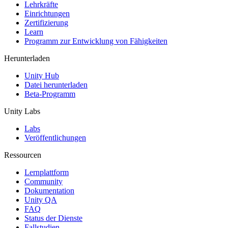
XR-Spiele
Lehrkräfte
XR-Spiele plattformübergreifend starten
Einrichtungen
Zertifizierung
Learn
Multiplayer-Spiele
Programm zur Entwicklung von Fähigkeiten
Vereinfachte Entwicklung von Multiplayer-Spielen
Herunterladen
Unity Hub
Datei herunterladen
Beta-Programm
Unity Labs
Labs
Veröffentlichungen
Ressourcen
Lernplattform
Community
Dokumentation
Unity QA
FAQ
Status der Dienste
Fallstudien