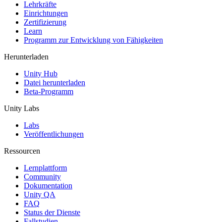
XR-Spiele
Lehrkräfte
XR-Spiele plattformübergreifend starten
Einrichtungen
Zertifizierung
Learn
Multiplayer-Spiele
Programm zur Entwicklung von Fähigkeiten
Vereinfachte Entwicklung von Multiplayer-Spielen
Herunterladen
Unity Hub
Datei herunterladen
Beta-Programm
Unity Labs
Labs
Veröffentlichungen
Ressourcen
Lernplattform
Community
Dokumentation
Unity QA
FAQ
Status der Dienste
Fallstudien