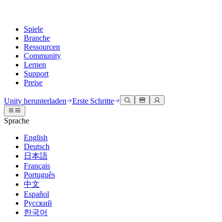
Spiele
Branche
Ressourcen
Community
Lernen
Support
Preise
Entwicklung
Anwendungsfälle
Technische Bibliothek
Community Hub
Für jedes Niveau
Kundendienstoptionen
Unity herunterladen
Erste Schritte
Unity Engine
3D-Zusammenarbeit
Dokumentation
Diskussionen
Unity Learn
Hilfe erhalten
Sprache
Erstellen Sie 2D- und 3D-Spiele für jede Plattform
Erstellen und überprüfen Sie 3D-Projekte in Echtzeit
Meistern Sie Unity-Fähigkeiten kostenlos
Wir helfen Ihnen, mit Unity erfolgreich zu sein
Offizielle Benutzerhandbücher und API-Referenzen
Diskutieren, Probleme lösen und verbinden
English
Zusammenarbeit
Immersive Schulung
Professionelles Training
Erfolgspläne
Deutsch
Entwicklertools
Veranstaltungen
Schnell mit Ihrem Team zusammenarbeiten und iterieren
In immersiven Umgebungen trainieren
Verbessern Sie Ihr Team mit Unity-Trainern
Erreichen Sie Ihre Ziele schneller mit Expertenunterstützung
日本語
Versionsfreigaben und Fehlerverfolgung
Globale und lokale Veranstaltungen
Unity herunterladen
Neu bei Unity
Français
Gemeinschaftsgeschichten
Kundenerlebnisse
FAQ
Português
Roadmap
Abonnements und Preise
Interaktive 3D-Erlebnisse erstellen
Erste Schritte
Antworten auf häufige Fragen
中文
Bevorstehende Funktionen überprüfen
Made with Unity
Bereitstellen
Branchen
Beginnen Sie noch heute mit dem Lernen
Español
Präsentation von Unity-Schöpfern
Русский
Kontakt aufnehmen
Glossar
한국어
Multiplattform
Fertigung
Unity Essential Pathways
Verbinden Sie sich mit unserem Team
Bibliothek technischer Begriffe
Livestreams