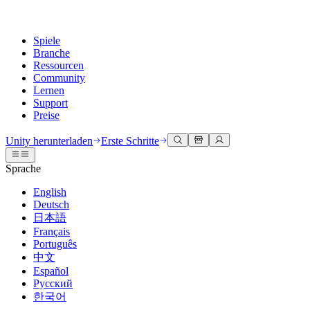
Spiele
Branche
Ressourcen
Community
Lernen
Support
Preise
Entwicklung
Anwendungsfälle
Technische Bibliothek
Community Hub
Für jedes Niveau
Kundendienstoptionen
Unity herunterladen
Erste Schritte
Unity Engine
3D-Zusammenarbeit
Dokumentation
Diskussionen
Unity Learn
Hilfe erhalten
Sprache
Erstellen Sie 2D- und 3D-Spiele für jede Plattform
Erstellen und überprüfen Sie 3D-Projekte in Echtzeit
Meistern Sie Unity-Fähigkeiten kostenlos
Wir helfen Ihnen, mit Unity erfolgreich zu sein
Offizielle Benutzerhandbücher und API-Referenzen
Diskutieren, Probleme lösen und verbinden
English
Zusammenarbeit
Immersive Schulung
Professionelles Training
Erfolgspläne
Deutsch
Entwicklertools
Veranstaltungen
Schnell mit Ihrem Team zusammenarbeiten und iterieren
In immersiven Umgebungen trainieren
Verbessern Sie Ihr Team mit Unity-Trainern
Erreichen Sie Ihre Ziele schneller mit Expertenunterstützung
日本語
Versionsfreigaben und Fehlerverfolgung
Globale und lokale Veranstaltungen
Unity herunterladen
Neu bei Unity
Français
Gemeinschaftsgeschichten
Kundenerlebnisse
FAQ
Português
Roadmap
Abonnements und Preise
Interaktive 3D-Erlebnisse erstellen
Erste Schritte
Antworten auf häufige Fragen
中文
Bevorstehende Funktionen überprüfen
Made with Unity
Bereitstellen
Branchen
Beginnen Sie noch heute mit dem Lernen
Español
Präsentation von Unity-Schöpfern
Русский
Kontakt aufnehmen
Glossar
한국어
Multiplattform
Fertigung
Unity Essential Pathways
Verbinden Sie sich mit unserem Team
Bibliothek technischer Begriffe
Livestreams