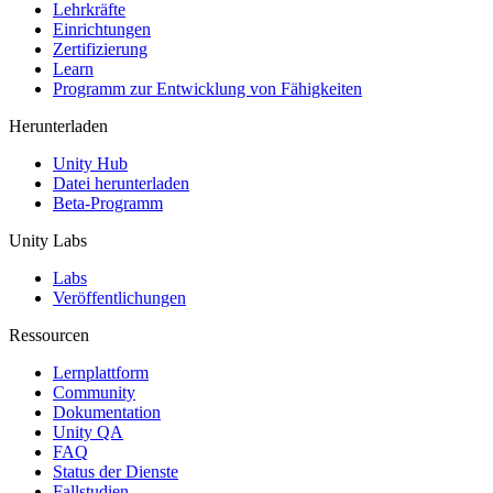
XR-Spiele
Lehrkräfte
XR-Spiele plattformübergreifend starten
Einrichtungen
Zertifizierung
Learn
Multiplayer-Spiele
Programm zur Entwicklung von Fähigkeiten
Vereinfachte Entwicklung von Multiplayer-Spielen
Herunterladen
Unity Hub
Datei herunterladen
Beta-Programm
Unity Labs
Labs
Veröffentlichungen
Ressourcen
Lernplattform
Community
Dokumentation
Unity QA
FAQ
Status der Dienste
Fallstudien