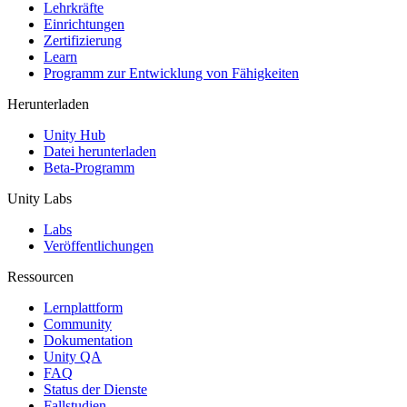
XR-Spiele
Lehrkräfte
XR-Spiele plattformübergreifend starten
Einrichtungen
Zertifizierung
Learn
Multiplayer-Spiele
Programm zur Entwicklung von Fähigkeiten
Vereinfachte Entwicklung von Multiplayer-Spielen
Herunterladen
Unity Hub
Datei herunterladen
Beta-Programm
Unity Labs
Labs
Veröffentlichungen
Ressourcen
Lernplattform
Community
Dokumentation
Unity QA
FAQ
Status der Dienste
Fallstudien