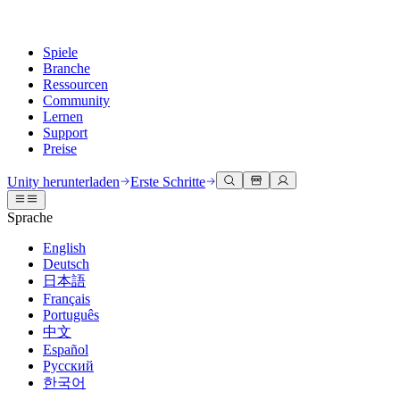
Spiele
Branche
Ressourcen
Community
Lernen
Support
Preise
Entwicklung
Anwendungsfälle
Technische Bibliothek
Community Hub
Für jedes Niveau
Kundendienstoptionen
Unity herunterladen
Erste Schritte
Unity Engine
3D-Zusammenarbeit
Dokumentation
Diskussionen
Unity Learn
Hilfe erhalten
Sprache
Erstellen Sie 2D- und 3D-Spiele für jede Plattform
Erstellen und überprüfen Sie 3D-Projekte in Echtzeit
Meistern Sie Unity-Fähigkeiten kostenlos
Wir helfen Ihnen, mit Unity erfolgreich zu sein
Offizielle Benutzerhandbücher und API-Referenzen
Diskutieren, Probleme lösen und verbinden
English
Zusammenarbeit
Immersive Schulung
Professionelles Training
Erfolgspläne
Deutsch
Entwicklertools
Veranstaltungen
Schnell mit Ihrem Team zusammenarbeiten und iterieren
In immersiven Umgebungen trainieren
Verbessern Sie Ihr Team mit Unity-Trainern
Erreichen Sie Ihre Ziele schneller mit Expertenunterstützung
日本語
Versionsfreigaben und Fehlerverfolgung
Globale und lokale Veranstaltungen
Unity herunterladen
Neu bei Unity
Français
Gemeinschaftsgeschichten
Kundenerlebnisse
FAQ
Português
Roadmap
Abonnements und Preise
Interaktive 3D-Erlebnisse erstellen
Erste Schritte
Antworten auf häufige Fragen
中文
Bevorstehende Funktionen überprüfen
Made with Unity
Bereitstellen
Branchen
Beginnen Sie noch heute mit dem Lernen
Español
Präsentation von Unity-Schöpfern
Русский
Kontakt aufnehmen
Glossar
한국어
Multiplattform
Fertigung
Unity Essential Pathways
Verbinden Sie sich mit unserem Team
Bibliothek technischer Begriffe
Livestreams