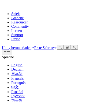
Spiele
Branche
Ressourcen
Community
Lernen
Support
Preise
Entwicklung
Anwendungsfälle
Technische Bibliothek
Community Hub
Für jedes Niveau
Kundendienstoptionen
Unity herunterladen
Erste Schritte
Unity Engine
3D-Zusammenarbeit
Dokumentation
Diskussionen
Unity Learn
Hilfe erhalten
Sprache
Erstellen Sie 2D- und 3D-Spiele für jede Plattform
Erstellen und überprüfen Sie 3D-Projekte in Echtzeit
Meistern Sie Unity-Fähigkeiten kostenlos
Wir helfen Ihnen, mit Unity erfolgreich zu sein
Offizielle Benutzerhandbücher und API-Referenzen
Diskutieren, Probleme lösen und verbinden
English
Zusammenarbeit
Immersive Schulung
Professionelles Training
Erfolgspläne
Deutsch
Entwicklertools
Veranstaltungen
Schnell mit Ihrem Team zusammenarbeiten und iterieren
In immersiven Umgebungen trainieren
Verbessern Sie Ihr Team mit Unity-Trainern
Erreichen Sie Ihre Ziele schneller mit Expertenunterstützung
日本語
Versionsfreigaben und Fehlerverfolgung
Globale und lokale Veranstaltungen
Unity herunterladen
Neu bei Unity
Français
Gemeinschaftsgeschichten
Kundenerlebnisse
FAQ
Português
Roadmap
Abonnements und Preise
Interaktive 3D-Erlebnisse erstellen
Erste Schritte
Antworten auf häufige Fragen
中文
Bevorstehende Funktionen überprüfen
Made with Unity
Bereitstellen
Branchen
Beginnen Sie noch heute mit dem Lernen
Español
Präsentation von Unity-Schöpfern
Русский
Kontakt aufnehmen
Glossar
한국어
Multiplattform
Fertigung
Unity Essential Pathways
Verbinden Sie sich mit unserem Team
Bibliothek technischer Begriffe
Livestreams