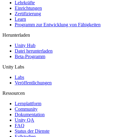
XR-Spiele
Lehrkräfte
XR-Spiele plattformübergreifend starten
Einrichtungen
Zertifizierung
Learn
Multiplayer-Spiele
Programm zur Entwicklung von Fähigkeiten
Vereinfachte Entwicklung von Multiplayer-Spielen
Herunterladen
Unity Hub
Datei herunterladen
Beta-Programm
Unity Labs
Labs
Veröffentlichungen
Ressourcen
Lernplattform
Community
Dokumentation
Unity QA
FAQ
Status der Dienste
Fallstudien