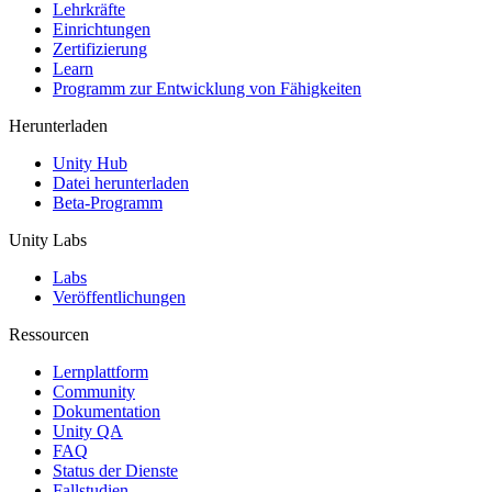
XR-Spiele
Lehrkräfte
XR-Spiele plattformübergreifend starten
Einrichtungen
Zertifizierung
Learn
Multiplayer-Spiele
Programm zur Entwicklung von Fähigkeiten
Vereinfachte Entwicklung von Multiplayer-Spielen
Herunterladen
Unity Hub
Datei herunterladen
Beta-Programm
Unity Labs
Labs
Veröffentlichungen
Ressourcen
Lernplattform
Community
Dokumentation
Unity QA
FAQ
Status der Dienste
Fallstudien