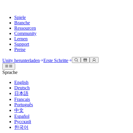
Spiele
Branche
Ressourcen
Community
Lernen
Support
Preise
Entwicklung
Anwendungsfälle
Technische Bibliothek
Community Hub
Für jedes Niveau
Kundendienstoptionen
Unity herunterladen
Erste Schritte
Unity Engine
3D-Zusammenarbeit
Dokumentation
Diskussionen
Unity Learn
Hilfe erhalten
Sprache
Erstellen Sie 2D- und 3D-Spiele für jede Plattform
Erstellen und überprüfen Sie 3D-Projekte in Echtzeit
Meistern Sie Unity-Fähigkeiten kostenlos
Wir helfen Ihnen, mit Unity erfolgreich zu sein
Offizielle Benutzerhandbücher und API-Referenzen
Diskutieren, Probleme lösen und verbinden
English
Zusammenarbeit
Immersive Schulung
Professionelles Training
Erfolgspläne
Deutsch
Entwicklertools
Veranstaltungen
Schnell mit Ihrem Team zusammenarbeiten und iterieren
In immersiven Umgebungen trainieren
Verbessern Sie Ihr Team mit Unity-Trainern
Erreichen Sie Ihre Ziele schneller mit Expertenunterstützung
日本語
Versionsfreigaben und Fehlerverfolgung
Globale und lokale Veranstaltungen
Unity herunterladen
Neu bei Unity
Français
Gemeinschaftsgeschichten
Kundenerlebnisse
FAQ
Português
Roadmap
Abonnements und Preise
Interaktive 3D-Erlebnisse erstellen
Erste Schritte
Antworten auf häufige Fragen
中文
Bevorstehende Funktionen überprüfen
Made with Unity
Bereitstellen
Branchen
Beginnen Sie noch heute mit dem Lernen
Español
Präsentation von Unity-Schöpfern
Русский
Kontakt aufnehmen
Glossar
한국어
Multiplattform
Fertigung
Unity Essential Pathways
Verbinden Sie sich mit unserem Team
Bibliothek technischer Begriffe
Livestreams