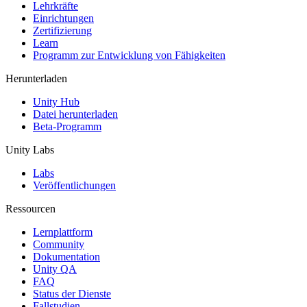
XR-Spiele
Lehrkräfte
XR-Spiele plattformübergreifend starten
Einrichtungen
Zertifizierung
Learn
Multiplayer-Spiele
Programm zur Entwicklung von Fähigkeiten
Vereinfachte Entwicklung von Multiplayer-Spielen
Herunterladen
Unity Hub
Datei herunterladen
Beta-Programm
Unity Labs
Labs
Veröffentlichungen
Ressourcen
Lernplattform
Community
Dokumentation
Unity QA
FAQ
Status der Dienste
Fallstudien