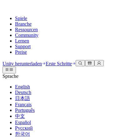
Spiele
Branche
Ressourcen
Community
Lernen
Support
Preise
Entwicklung
Anwendungsfälle
Technische Bibliothek
Community Hub
Für jedes Niveau
Kundendienstoptionen
Unity herunterladen
Erste Schritte
Unity Engine
3D-Zusammenarbeit
Dokumentation
Diskussionen
Unity Learn
Hilfe erhalten
Sprache
Erstellen Sie 2D- und 3D-Spiele für jede Plattform
Erstellen und überprüfen Sie 3D-Projekte in Echtzeit
Meistern Sie Unity-Fähigkeiten kostenlos
Wir helfen Ihnen, mit Unity erfolgreich zu sein
Offizielle Benutzerhandbücher und API-Referenzen
Diskutieren, Probleme lösen und verbinden
English
Zusammenarbeit
Immersive Schulung
Professionelles Training
Erfolgspläne
Deutsch
Entwicklertools
Veranstaltungen
Schnell mit Ihrem Team zusammenarbeiten und iterieren
In immersiven Umgebungen trainieren
Verbessern Sie Ihr Team mit Unity-Trainern
Erreichen Sie Ihre Ziele schneller mit Expertenunterstützung
日本語
Versionsfreigaben und Fehlerverfolgung
Globale und lokale Veranstaltungen
Unity herunterladen
Neu bei Unity
Français
Gemeinschaftsgeschichten
Kundenerlebnisse
FAQ
Português
Roadmap
Abonnements und Preise
Interaktive 3D-Erlebnisse erstellen
Erste Schritte
Antworten auf häufige Fragen
中文
Bevorstehende Funktionen überprüfen
Made with Unity
Bereitstellen
Branchen
Beginnen Sie noch heute mit dem Lernen
Español
Präsentation von Unity-Schöpfern
Русский
Kontakt aufnehmen
Glossar
한국어
Multiplattform
Fertigung
Unity Essential Pathways
Verbinden Sie sich mit unserem Team
Bibliothek technischer Begriffe
Livestreams