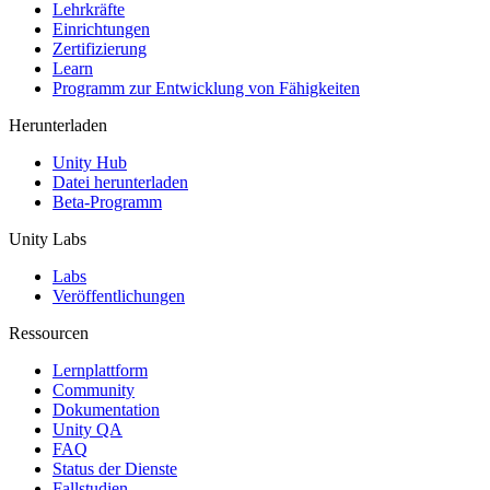
XR-Spiele
Lehrkräfte
XR-Spiele plattformübergreifend starten
Einrichtungen
Zertifizierung
Learn
Multiplayer-Spiele
Programm zur Entwicklung von Fähigkeiten
Vereinfachte Entwicklung von Multiplayer-Spielen
Herunterladen
Unity Hub
Datei herunterladen
Beta-Programm
Unity Labs
Labs
Veröffentlichungen
Ressourcen
Lernplattform
Community
Dokumentation
Unity QA
FAQ
Status der Dienste
Fallstudien