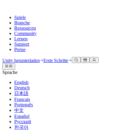
Spiele
Branche
Ressourcen
Community
Lernen
Support
Preise
Entwicklung
Anwendungsfälle
Technische Bibliothek
Community Hub
Für jedes Niveau
Kundendienstoptionen
Unity herunterladen
Erste Schritte
Unity Engine
3D-Zusammenarbeit
Dokumentation
Diskussionen
Unity Learn
Hilfe erhalten
Sprache
Erstellen Sie 2D- und 3D-Spiele für jede Plattform
Erstellen und überprüfen Sie 3D-Projekte in Echtzeit
Meistern Sie Unity-Fähigkeiten kostenlos
Wir helfen Ihnen, mit Unity erfolgreich zu sein
Offizielle Benutzerhandbücher und API-Referenzen
Diskutieren, Probleme lösen und verbinden
English
Zusammenarbeit
Immersive Schulung
Professionelles Training
Erfolgspläne
Deutsch
Entwicklertools
Veranstaltungen
Schnell mit Ihrem Team zusammenarbeiten und iterieren
In immersiven Umgebungen trainieren
Verbessern Sie Ihr Team mit Unity-Trainern
Erreichen Sie Ihre Ziele schneller mit Expertenunterstützung
日本語
Versionsfreigaben und Fehlerverfolgung
Globale und lokale Veranstaltungen
Unity herunterladen
Neu bei Unity
Français
Gemeinschaftsgeschichten
Kundenerlebnisse
FAQ
Português
Roadmap
Abonnements und Preise
Interaktive 3D-Erlebnisse erstellen
Erste Schritte
Antworten auf häufige Fragen
中文
Bevorstehende Funktionen überprüfen
Made with Unity
Bereitstellen
Branchen
Beginnen Sie noch heute mit dem Lernen
Español
Präsentation von Unity-Schöpfern
Русский
Kontakt aufnehmen
Glossar
한국어
Multiplattform
Fertigung
Unity Essential Pathways
Verbinden Sie sich mit unserem Team
Bibliothek technischer Begriffe
Livestreams