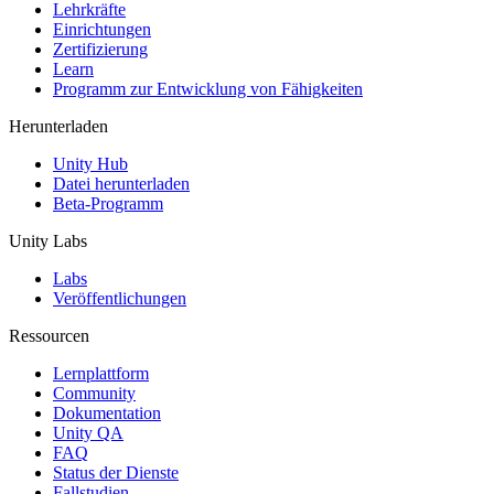
XR-Spiele
Lehrkräfte
XR-Spiele plattformübergreifend starten
Einrichtungen
Zertifizierung
Learn
Multiplayer-Spiele
Programm zur Entwicklung von Fähigkeiten
Vereinfachte Entwicklung von Multiplayer-Spielen
Herunterladen
Unity Hub
Datei herunterladen
Beta-Programm
Unity Labs
Labs
Veröffentlichungen
Ressourcen
Lernplattform
Community
Dokumentation
Unity QA
FAQ
Status der Dienste
Fallstudien