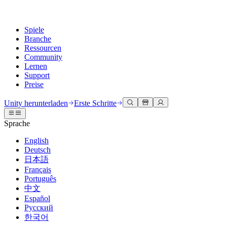
Spiele
Branche
Ressourcen
Community
Lernen
Support
Preise
Entwicklung
Anwendungsfälle
Technische Bibliothek
Community Hub
Für jedes Niveau
Kundendienstoptionen
Unity herunterladen
Erste Schritte
Unity Engine
3D-Zusammenarbeit
Dokumentation
Diskussionen
Unity Learn
Hilfe erhalten
Sprache
Erstellen Sie 2D- und 3D-Spiele für jede Plattform
Erstellen und überprüfen Sie 3D-Projekte in Echtzeit
Meistern Sie Unity-Fähigkeiten kostenlos
Wir helfen Ihnen, mit Unity erfolgreich zu sein
Offizielle Benutzerhandbücher und API-Referenzen
Diskutieren, Probleme lösen und verbinden
English
Zusammenarbeit
Immersive Schulung
Professionelles Training
Erfolgspläne
Deutsch
Entwicklertools
Veranstaltungen
Schnell mit Ihrem Team zusammenarbeiten und iterieren
In immersiven Umgebungen trainieren
Verbessern Sie Ihr Team mit Unity-Trainern
Erreichen Sie Ihre Ziele schneller mit Expertenunterstützung
日本語
Versionsfreigaben und Fehlerverfolgung
Globale und lokale Veranstaltungen
Unity herunterladen
Neu bei Unity
Français
Gemeinschaftsgeschichten
Kundenerlebnisse
FAQ
Português
Roadmap
Abonnements und Preise
Interaktive 3D-Erlebnisse erstellen
Erste Schritte
Antworten auf häufige Fragen
中文
Bevorstehende Funktionen überprüfen
Made with Unity
Bereitstellen
Branchen
Beginnen Sie noch heute mit dem Lernen
Español
Präsentation von Unity-Schöpfern
Русский
Kontakt aufnehmen
Glossar
한국어
Multiplattform
Fertigung
Unity Essential Pathways
Verbinden Sie sich mit unserem Team
Bibliothek technischer Begriffe
Livestreams