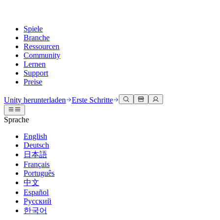
Spiele
Branche
Ressourcen
Community
Lernen
Support
Preise
Entwicklung
Anwendungsfälle
Technische Bibliothek
Community Hub
Für jedes Niveau
Kundendienstoptionen
Unity herunterladen
Erste Schritte
Unity Engine
3D-Zusammenarbeit
Dokumentation
Diskussionen
Unity Learn
Hilfe erhalten
Sprache
Erstellen Sie 2D- und 3D-Spiele für jede Plattform
Erstellen und überprüfen Sie 3D-Projekte in Echtzeit
Meistern Sie Unity-Fähigkeiten kostenlos
Wir helfen Ihnen, mit Unity erfolgreich zu sein
Offizielle Benutzerhandbücher und API-Referenzen
Diskutieren, Probleme lösen und verbinden
English
Zusammenarbeit
Immersive Schulung
Professionelles Training
Erfolgspläne
Deutsch
Entwicklertools
Veranstaltungen
Schnell mit Ihrem Team zusammenarbeiten und iterieren
In immersiven Umgebungen trainieren
Verbessern Sie Ihr Team mit Unity-Trainern
Erreichen Sie Ihre Ziele schneller mit Expertenunterstützung
日本語
Versionsfreigaben und Fehlerverfolgung
Globale und lokale Veranstaltungen
Unity herunterladen
Neu bei Unity
Français
Gemeinschaftsgeschichten
Kundenerlebnisse
FAQ
Português
Roadmap
Abonnements und Preise
Interaktive 3D-Erlebnisse erstellen
Erste Schritte
Antworten auf häufige Fragen
中文
Bevorstehende Funktionen überprüfen
Made with Unity
Bereitstellen
Branchen
Beginnen Sie noch heute mit dem Lernen
Español
Präsentation von Unity-Schöpfern
Русский
Kontakt aufnehmen
Glossar
한국어
Multiplattform
Fertigung
Unity Essential Pathways
Verbinden Sie sich mit unserem Team
Bibliothek technischer Begriffe
Livestreams