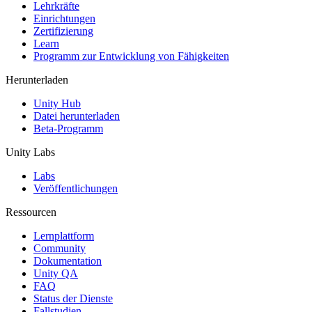
XR-Spiele
Lehrkräfte
XR-Spiele plattformübergreifend starten
Einrichtungen
Zertifizierung
Learn
Multiplayer-Spiele
Programm zur Entwicklung von Fähigkeiten
Vereinfachte Entwicklung von Multiplayer-Spielen
Herunterladen
Unity Hub
Datei herunterladen
Beta-Programm
Unity Labs
Labs
Veröffentlichungen
Ressourcen
Lernplattform
Community
Dokumentation
Unity QA
FAQ
Status der Dienste
Fallstudien