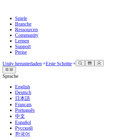
Spiele
Branche
Ressourcen
Community
Lernen
Support
Preise
Entwicklung
Anwendungsfälle
Technische Bibliothek
Community Hub
Für jedes Niveau
Kundendienstoptionen
Unity herunterladen
Erste Schritte
Unity Engine
3D-Zusammenarbeit
Dokumentation
Diskussionen
Unity Learn
Hilfe erhalten
Sprache
Erstellen Sie 2D- und 3D-Spiele für jede Plattform
Erstellen und überprüfen Sie 3D-Projekte in Echtzeit
Meistern Sie Unity-Fähigkeiten kostenlos
Wir helfen Ihnen, mit Unity erfolgreich zu sein
Offizielle Benutzerhandbücher und API-Referenzen
Diskutieren, Probleme lösen und verbinden
English
Zusammenarbeit
Immersive Schulung
Professionelles Training
Erfolgspläne
Deutsch
Entwicklertools
Veranstaltungen
Schnell mit Ihrem Team zusammenarbeiten und iterieren
In immersiven Umgebungen trainieren
Verbessern Sie Ihr Team mit Unity-Trainern
Erreichen Sie Ihre Ziele schneller mit Expertenunterstützung
日本語
Versionsfreigaben und Fehlerverfolgung
Globale und lokale Veranstaltungen
Unity herunterladen
Neu bei Unity
Français
Gemeinschaftsgeschichten
Kundenerlebnisse
FAQ
Português
Roadmap
Abonnements und Preise
Interaktive 3D-Erlebnisse erstellen
Erste Schritte
Antworten auf häufige Fragen
中文
Bevorstehende Funktionen überprüfen
Made with Unity
Bereitstellen
Branchen
Beginnen Sie noch heute mit dem Lernen
Español
Präsentation von Unity-Schöpfern
Русский
Kontakt aufnehmen
Glossar
한국어
Multiplattform
Fertigung
Unity Essential Pathways
Verbinden Sie sich mit unserem Team
Bibliothek technischer Begriffe
Livestreams