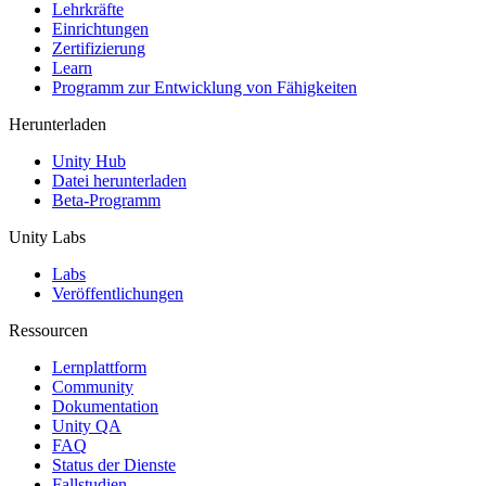
XR-Spiele
Lehrkräfte
XR-Spiele plattformübergreifend starten
Einrichtungen
Zertifizierung
Learn
Multiplayer-Spiele
Programm zur Entwicklung von Fähigkeiten
Vereinfachte Entwicklung von Multiplayer-Spielen
Herunterladen
Unity Hub
Datei herunterladen
Beta-Programm
Unity Labs
Labs
Veröffentlichungen
Ressourcen
Lernplattform
Community
Dokumentation
Unity QA
FAQ
Status der Dienste
Fallstudien