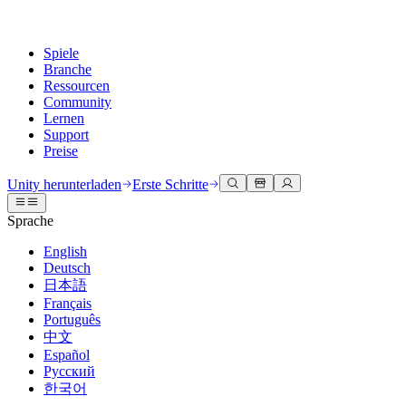
Spiele
Branche
Ressourcen
Community
Lernen
Support
Preise
Entwicklung
Anwendungsfälle
Technische Bibliothek
Community Hub
Für jedes Niveau
Kundendienstoptionen
Unity herunterladen
Erste Schritte
Unity Engine
3D-Zusammenarbeit
Dokumentation
Diskussionen
Unity Learn
Hilfe erhalten
Sprache
Erstellen Sie 2D- und 3D-Spiele für jede Plattform
Erstellen und überprüfen Sie 3D-Projekte in Echtzeit
Meistern Sie Unity-Fähigkeiten kostenlos
Wir helfen Ihnen, mit Unity erfolgreich zu sein
Offizielle Benutzerhandbücher und API-Referenzen
Diskutieren, Probleme lösen und verbinden
English
Zusammenarbeit
Immersive Schulung
Professionelles Training
Erfolgspläne
Deutsch
Entwicklertools
Veranstaltungen
Schnell mit Ihrem Team zusammenarbeiten und iterieren
In immersiven Umgebungen trainieren
Verbessern Sie Ihr Team mit Unity-Trainern
Erreichen Sie Ihre Ziele schneller mit Expertenunterstützung
日本語
Versionsfreigaben und Fehlerverfolgung
Globale und lokale Veranstaltungen
Unity herunterladen
Neu bei Unity
Français
Gemeinschaftsgeschichten
Kundenerlebnisse
FAQ
Português
Roadmap
Abonnements und Preise
Interaktive 3D-Erlebnisse erstellen
Erste Schritte
Antworten auf häufige Fragen
中文
Bevorstehende Funktionen überprüfen
Made with Unity
Bereitstellen
Branchen
Beginnen Sie noch heute mit dem Lernen
Español
Präsentation von Unity-Schöpfern
Русский
Kontakt aufnehmen
Glossar
한국어
Multiplattform
Fertigung
Unity Essential Pathways
Verbinden Sie sich mit unserem Team
Bibliothek technischer Begriffe
Livestreams