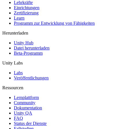
XR-Spiele
Lehrkräfte
XR-Spiele plattformübergreifend starten
Einrichtungen
Zertifizierung
Learn
Multiplayer-Spiele
Programm zur Entwicklung von Fähigkeiten
Vereinfachte Entwicklung von Multiplayer-Spielen
Herunterladen
Unity Hub
Datei herunterladen
Beta-Programm
Unity Labs
Labs
Veröffentlichungen
Ressourcen
Lernplattform
Community
Dokumentation
Unity QA
FAQ
Status der Dienste
Fallstudien