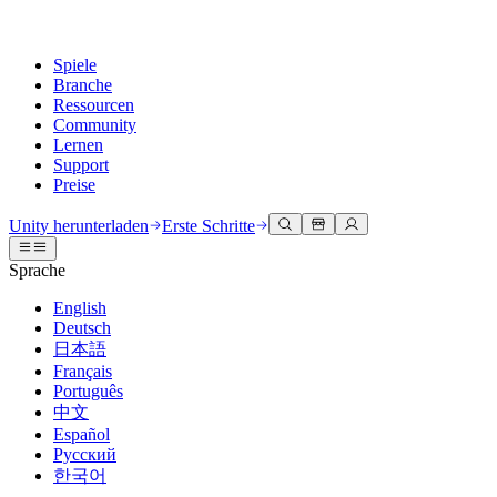
Spiele
Branche
Ressourcen
Community
Lernen
Support
Preise
Entwicklung
Anwendungsfälle
Technische Bibliothek
Community Hub
Für jedes Niveau
Kundendienstoptionen
Unity herunterladen
Erste Schritte
Unity Engine
3D-Zusammenarbeit
Dokumentation
Diskussionen
Unity Learn
Hilfe erhalten
Sprache
Erstellen Sie 2D- und 3D-Spiele für jede Plattform
Erstellen und überprüfen Sie 3D-Projekte in Echtzeit
Meistern Sie Unity-Fähigkeiten kostenlos
Wir helfen Ihnen, mit Unity erfolgreich zu sein
Offizielle Benutzerhandbücher und API-Referenzen
Diskutieren, Probleme lösen und verbinden
English
Zusammenarbeit
Immersive Schulung
Professionelles Training
Erfolgspläne
Deutsch
Entwicklertools
Veranstaltungen
Schnell mit Ihrem Team zusammenarbeiten und iterieren
In immersiven Umgebungen trainieren
Verbessern Sie Ihr Team mit Unity-Trainern
Erreichen Sie Ihre Ziele schneller mit Expertenunterstützung
日本語
Versionsfreigaben und Fehlerverfolgung
Globale und lokale Veranstaltungen
Unity herunterladen
Neu bei Unity
Français
Gemeinschaftsgeschichten
Kundenerlebnisse
FAQ
Português
Roadmap
Abonnements und Preise
Interaktive 3D-Erlebnisse erstellen
Erste Schritte
Antworten auf häufige Fragen
中文
Bevorstehende Funktionen überprüfen
Made with Unity
Bereitstellen
Branchen
Beginnen Sie noch heute mit dem Lernen
Español
Präsentation von Unity-Schöpfern
Русский
Kontakt aufnehmen
Glossar
한국어
Multiplattform
Fertigung
Unity Essential Pathways
Verbinden Sie sich mit unserem Team
Bibliothek technischer Begriffe
Livestreams