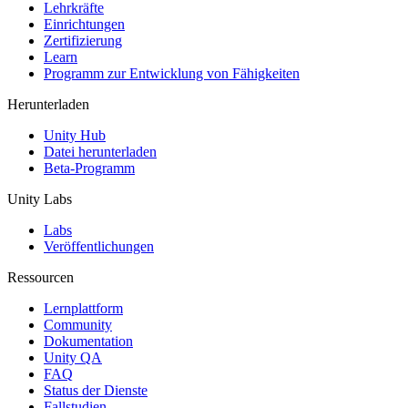
XR-Spiele
Lehrkräfte
XR-Spiele plattformübergreifend starten
Einrichtungen
Zertifizierung
Learn
Multiplayer-Spiele
Programm zur Entwicklung von Fähigkeiten
Vereinfachte Entwicklung von Multiplayer-Spielen
Herunterladen
Unity Hub
Datei herunterladen
Beta-Programm
Unity Labs
Labs
Veröffentlichungen
Ressourcen
Lernplattform
Community
Dokumentation
Unity QA
FAQ
Status der Dienste
Fallstudien