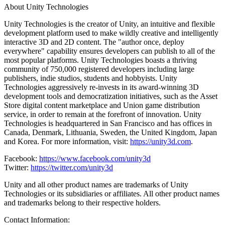
About Unity Technologies
Unity Technologies is the creator of Unity, an intuitive and flexible
development platform used to make wildly creative and intelligently
interactive 3D and 2D content. The "author once, deploy
everywhere" capability ensures developers can publish to all of the
most popular platforms. Unity Technologies boasts a thriving
community of 750,000 registered developers including large
publishers, indie studios, students and hobbyists. Unity
Technologies aggressively re-invests in its award-winning 3D
development tools and democratization initiatives, such as the Asset
Store digital content marketplace and Union game distribution
service, in order to remain at the forefront of innovation. Unity
Technologies is headquartered in San Francisco and has offices in
Canada, Denmark, Lithuania, Sweden, the United Kingdom, Japan
and Korea. For more information, visit:
https://unity3d.com
.
Facebook:
https://www.facebook.com/unity3d
Twitter:
https://twitter.com/unity3d
Unity and all other product names are trademarks of Unity
Technologies or its subsidiaries or affiliates. All other product names
and trademarks belong to their respective holders.
Contact Information: