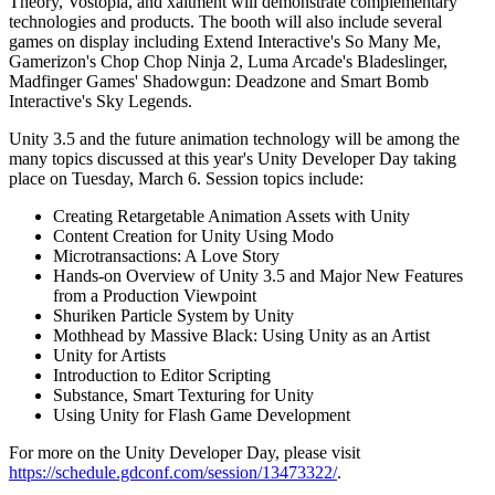
Theory, Vostopia, and xaitment will demonstrate complementary
XR-Spiele
technologies and products. The booth will also include several
XR-Spiele plattformübergreifend starten
games on display including Extend Interactive's So Many Me,
Gamerizon's Chop Chop Ninja 2, Luma Arcade's Bladeslinger,
Multiplayer-Spiele
Madfinger Games' Shadowgun: Deadzone and Smart Bomb
Vereinfachte Entwicklung von Multiplayer-Spielen
Interactive's Sky Legends.
Unity 3.5 and the future animation technology will be among the
many topics discussed at this year's Unity Developer Day taking
place on Tuesday, March 6. Session topics include:
Creating Retargetable Animation Assets with Unity
Content Creation for Unity Using Modo
Microtransactions: A Love Story
Hands-on Overview of Unity 3.5 and Major New Features
from a Production Viewpoint
Shuriken Particle System by Unity
Mothhead by Massive Black: Using Unity as an Artist
Unity for Artists
Introduction to Editor Scripting
Substance, Smart Texturing for Unity
Using Unity for Flash Game Development
For more on the Unity Developer Day, please visit
https://schedule.gdconf.com/session/13473322/
.