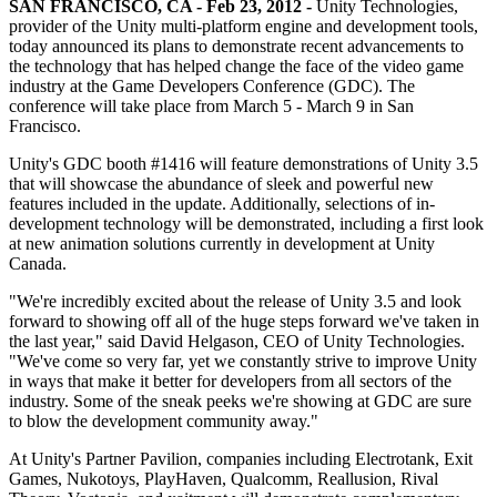
Entdecken Sie 25+ Plattformen, die Unity unterstützt
Betriebliche Exzellenz erreichen
Sind Sie neu bei Unity? Starten Sie Ihre Reise
SAN FRANCISCO, CA - Feb 23, 2012 -
Unity Technologies,
Einblicke
Schließen Sie sich Entwicklern, Kreativen und Insidern an
provider of the Unity multi-platform engine and development tools,
today announced its plans to demonstrate recent advancements to
LiveOps
Einzelhandel
Anleitungen
Fallstudien
Unity Awards
the technology that has helped change the face of the video game
Einblicke nach dem Start und Live-Spielbetrieb
In-Store-Erlebnisse in Online-Erlebnisse umwandeln
Umsetzbare Tipps und bewährte Verfahren
Erfolgsgeschichten aus der Praxis
Feier der Unity-Schöpfer weltweit
industry at the Game Developers Conference (GDC). The
Wachsen Sie
Bildung
conference will take place from March 5 - March 9 in San
Automobilindustrie
Francisco.
Best-Practice-Leitfäden
Nutzerakquisition
Innovation und Erlebnisse im Auto fördern
Für Studierende
Experten Tipps und Tricks
Entdecken Sie und gewinnen Sie mobile Benutzer
Alle Branchen anzeigen
Starten Sie Ihre Karriere
Unity's GDC booth #1416 will feature demonstrations of Unity 3.5
that will showcase the abundance of sleek and powerful new
Demos
In-App-Käufe
Für Lehrkräfte
features included in the update. Additionally, selections of in-
Demos, Beispiele und Bausteine
IAP Management über Filialen und D2C hinweg
Optimieren Sie Ihr Lehren
development technology will be demonstrated, including a first look
Alle Ressourcen
at new animation solutions currently in development at Unity
Neues
Canada.
Monetarisierung
Lizenzstipendium für Bildungseinrichtungen
Verbinden Sie Spieler mit den richtigen Spielen
Bringen Sie die Kraft von Unity in Ihre Institution
"We're incredibly excited about the release of Unity 3.5 and look
Blog
Werben mit Unity
Monetarisieren mit Unity
forward to showing off all of the huge steps forward we've taken in
Aktualisierungen, Informationen und technische Tipps
Anwendungsfälle
Zertifizierungen
the last year," said David Helgason, CEO of Unity Technologies.
Beweisen Sie Ihre Unity-Meisterschaft
"We've come so very far, yet we constantly strive to improve Unity
Neuigkeiten
Mobile Spiele
in ways that make it better for developers from all sectors of the
Nachrichten, Geschichten und Pressezentrum
Mobile Hits mit Unity erstellen und wachsen lassen
industry. Some of the sneak peeks we're showing at GDC are sure
to blow the development community away."
Indie-Spiele
At Unity's Partner Pavilion, companies including Electrotank, Exit
Große Spiele mit kleinen Teams veröffentlichen
Games, Nukotoys, PlayHaven, Qualcomm, Reallusion, Rival