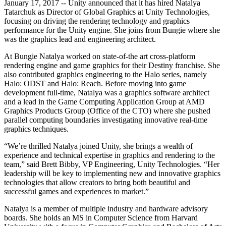
Entdecken Sie 25+ Plattformen, die Unity unterstützt
Betriebliche Exzellenz erreichen
Sind Sie neu bei Unity? Starten Sie Ihre Reise
January 17, 2017 -- Unity announced that it has hired Natalya
Einblicke
Schließen Sie sich Entwicklern, Kreativen und Insidern an
Tatarchuk as Director of Global Graphics at Unity Technologies,
focusing on driving the rendering technology and graphics
LiveOps
Einzelhandel
Anleitungen
Fallstudien
Unity Awards
performance for the Unity engine. She joins from Bungie where she
Einblicke nach dem Start und Live-Spielbetrieb
In-Store-Erlebnisse in Online-Erlebnisse umwandeln
Umsetzbare Tipps und bewährte Verfahren
Erfolgsgeschichten aus der Praxis
Feier der Unity-Schöpfer weltweit
was the graphics lead and engineering architect.
Wachsen Sie
Bildung
Automobilindustrie
At Bungie Natalya worked on state-of-the art cross-platform
Best-Practice-Leitfäden
Nutzerakquisition
Innovation und Erlebnisse im Auto fördern
Für Studierende
rendering engine and game graphics for their Destiny franchise. She
Experten Tipps und Tricks
Entdecken Sie und gewinnen Sie mobile Benutzer
Alle Branchen anzeigen
Starten Sie Ihre Karriere
also contributed graphics engineering to the Halo series, namely
Halo: ODST and Halo: Reach. Before moving into game
Demos
In-App-Käufe
Für Lehrkräfte
development full-time, Natalya was a graphics software architect
Demos, Beispiele und Bausteine
IAP Management über Filialen und D2C hinweg
Optimieren Sie Ihr Lehren
and a lead in the Game Computing Application Group at AMD
Alle Ressourcen
Graphics Products Group (Office of the CTO) where she pushed
Neues
parallel computing boundaries investigating innovative real-time
Monetarisierung
Lizenzstipendium für Bildungseinrichtungen
graphics techniques.
Verbinden Sie Spieler mit den richtigen Spielen
Bringen Sie die Kraft von Unity in Ihre Institution
Blog
Werben mit Unity
Monetarisieren mit Unity
“We’re thrilled Natalya joined Unity, she brings a wealth of
Aktualisierungen, Informationen und technische Tipps
Anwendungsfälle
Zertifizierungen
experience and technical expertise in graphics and rendering to the
Beweisen Sie Ihre Unity-Meisterschaft
team,” said Brett Bibby, VP Engineering, Unity Technologies. “Her
Neuigkeiten
Mobile Spiele
leadership will be key to implementing new and innovative graphics
Nachrichten, Geschichten und Pressezentrum
Mobile Hits mit Unity erstellen und wachsen lassen
technologies that allow creators to bring both beautiful and
successful games and experiences to market.”
Indie-Spiele
Natalya is a member of multiple industry and hardware advisory
Große Spiele mit kleinen Teams veröffentlichen
boards. She holds an MS in Computer Science from Harvard