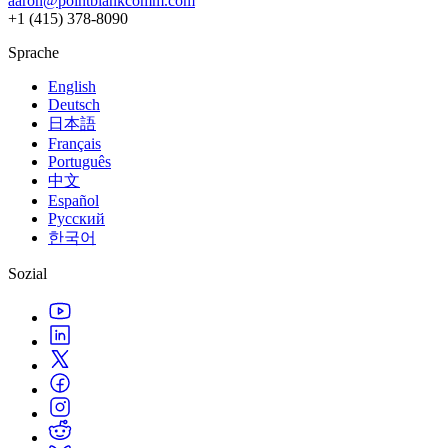
aaron@pointblankcomm.com
XR-Spiele
+1 (415) 378-8090
XR-Spiele plattformübergreifend starten
Sprache
Multiplayer-Spiele
Vereinfachte Entwicklung von Multiplayer-Spielen
English
Deutsch
日本語
Français
Português
中文
Español
Русский
한국어
Sozial