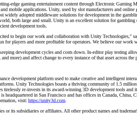
utting-edge gaming entertainment content through Electronic Gaming Ma
 and mobile applications. Unity, used by slot manufacturers and onlin
most widely adopted middleware solutions for development in the gambl
world, both large and small. Unity is an excellent solution for gamblin
cient development tools.
xcited to begin our work and collaboration with Unity Technologies," s
n for players and more profitable for operators. We believe our work wi
keeping development cycles and costs down. In-editor play testing allows 
nd more) and affect change to every instance of that asset across the p
ormance development platform used to make creative and intelligent int
latforms. Unity Technologies boasts a thriving community of 1.5 million 
 tirelessly re-invests in its award-winning 3D development tools and its 
 is headquartered in San Francisco and has offices in Canada, China,
mation, visit:
https://unity3d.com
.
 or its subsidiaries or affiliates. All other product names and trademark