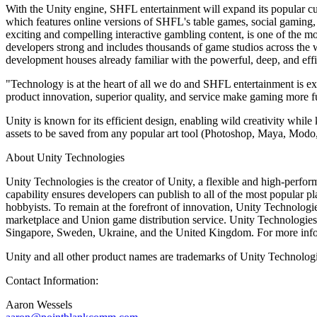
Entdecken Sie 25+ Plattformen, die Unity unterstützt
Betriebliche Exzellenz erreichen
Sind Sie neu bei Unity? Starten Sie Ihre Reise
With the Unity engine, SHFL entertainment will expand its popular c
Einblicke
Schließen Sie sich Entwicklern, Kreativen und Insidern an
which features online versions of SHFL's table games, social gaming,
LiveOps
Einzelhandel
Anleitungen
exciting and compelling interactive gambling content, is one of the 
Fallstudien
Unity Awards
Einblicke nach dem Start und Live-Spielbetrieb
In-Store-Erlebnisse in Online-Erlebnisse umwandeln
Umsetzbare Tipps und bewährte Verfahren
developers strong and includes thousands of game studios across the 
Erfolgsgeschichten aus der Praxis
Feier der Unity-Schöpfer weltweit
Wachsen Sie
Bildung
development houses already familiar with the powerful, deep, and effi
Automobilindustrie
Best-Practice-Leitfäden
"Technology is at the heart of all we do and SHFL entertainment is e
Nutzerakquisition
Innovation und Erlebnisse im Auto fördern
Für Studierende
Experten Tipps und Tricks
product innovation, superior quality, and service make gaming more fu
Entdecken Sie und gewinnen Sie mobile Benutzer
Alle Branchen anzeigen
Starten Sie Ihre Karriere
Unity is known for its efficient design, enabling wild creativity while 
Demos
In-App-Käufe
Für Lehrkräfte
assets to be saved from any popular art tool (Photoshop, Maya, Modo, a
Demos, Beispiele und Bausteine
IAP Management über Filialen und D2C hinweg
Optimieren Sie Ihr Lehren
Alle Ressourcen
About Unity Technologies
Neues
Monetarisierung
Lizenzstipendium für Bildungseinrichtungen
Unity Technologies is the creator of Unity, a flexible and high-perf
Verbinden Sie Spieler mit den richtigen Spielen
Bringen Sie die Kraft von Unity in Ihre Institution
Blog
capability ensures developers can publish to all of the most popular p
Werben mit Unity
Monetarisieren mit Unity
Aktualisierungen, Informationen und technische Tipps
hobbyists. To remain at the forefront of innovation, Unity Technologies
Anwendungsfälle
Zertifizierungen
marketplace and Union game distribution service. Unity Technologies
Beweisen Sie Ihre Unity-Meisterschaft
Singapore, Sweden, Ukraine, and the United Kingdom. For more infor
Neuigkeiten
Mobile Spiele
Nachrichten, Geschichten und Pressezentrum
Mobile Hits mit Unity erstellen und wachsen lassen
Unity and all other product names are trademarks of Unity Technologies
Indie-Spiele
Contact Information:
Große Spiele mit kleinen Teams veröffentlichen
Aaron Wessels