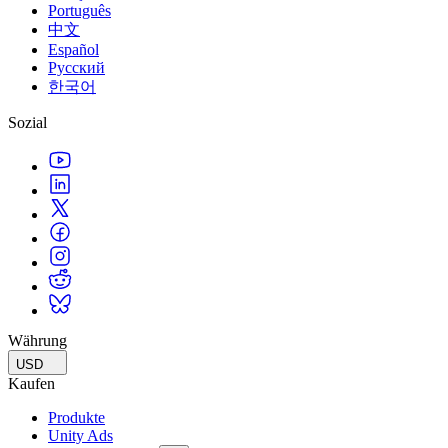
Português
中文
Español
Русский
한국어
Sozial
Währung
USD
Kaufen
Produkte
Unity Ads