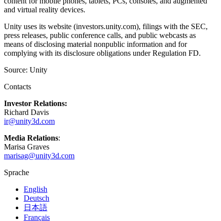
content for mobile phones, tablets, PCs, consoles, and augmented
XR-Spiele
and virtual reality devices.
XR-Spiele plattformübergreifend starten
Unity uses its website (investors.unity.com), filings with the SEC,
Multiplayer-Spiele
press releases, public conference calls, and public webcasts as
Vereinfachte Entwicklung von Multiplayer-Spielen
means of disclosing material nonpublic information and for
complying with its disclosure obligations under Regulation FD.
Source: Unity
Contacts
Investor Relations:
Richard Davis
ir@unity3d.com
Media Relations
:
Marisa Graves
marisag@unity3d.com
Sprache
English
Deutsch
日本語
Français