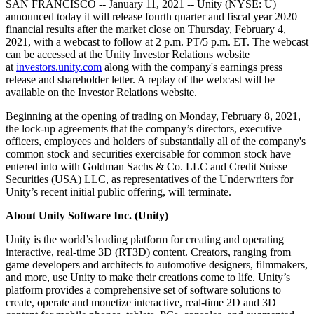
Entdecken Sie 25+ Plattformen, die Unity unterstützt
Betriebliche Exzellenz erreichen
Sind Sie neu bei Unity? Starten Sie Ihre Reise
SAN FRANCISCO -- January 11, 2021 -- Unity (NYSE: U)
Einblicke
Schließen Sie sich Entwicklern, Kreativen und Insidern an
announced today it will release fourth quarter and fiscal year 2020
financial results after the market close on Thursday, February 4,
LiveOps
Einzelhandel
Anleitungen
Fallstudien
Unity Awards
2021, with a webcast to follow at 2 p.m. PT/5 p.m. ET. The webcast
Einblicke nach dem Start und Live-Spielbetrieb
In-Store-Erlebnisse in Online-Erlebnisse umwandeln
Umsetzbare Tipps und bewährte Verfahren
Erfolgsgeschichten aus der Praxis
Feier der Unity-Schöpfer weltweit
can be accessed at the Unity Investor Relations website
Wachsen Sie
Bildung
at
investors.unity.com
along with the company's earnings press
Automobilindustrie
release and shareholder letter. A replay of the webcast will be
Best-Practice-Leitfäden
Nutzerakquisition
Innovation und Erlebnisse im Auto fördern
Für Studierende
available on the Investor Relations website.
Experten Tipps und Tricks
Entdecken Sie und gewinnen Sie mobile Benutzer
Alle Branchen anzeigen
Starten Sie Ihre Karriere
Beginning at the opening of trading on Monday, February 8, 2021,
Demos
In-App-Käufe
Für Lehrkräfte
the lock-up agreements that the company’s directors, executive
Demos, Beispiele und Bausteine
IAP Management über Filialen und D2C hinweg
Optimieren Sie Ihr Lehren
officers, employees and holders of substantially all of the company's
Alle Ressourcen
common stock and securities exercisable for common stock have
Neues
entered into with Goldman Sachs & Co. LLC and Credit Suisse
Monetarisierung
Lizenzstipendium für Bildungseinrichtungen
Securities (USA) LLC, as representatives of the Underwriters for
Verbinden Sie Spieler mit den richtigen Spielen
Bringen Sie die Kraft von Unity in Ihre Institution
Unity’s recent initial public offering, will terminate.
Blog
Werben mit Unity
Monetarisieren mit Unity
Aktualisierungen, Informationen und technische Tipps
Anwendungsfälle
Zertifizierungen
About Unity Software Inc. (Unity)
Beweisen Sie Ihre Unity-Meisterschaft
Neuigkeiten
Mobile Spiele
Unity is the world’s leading platform for creating and operating
Nachrichten, Geschichten und Pressezentrum
Mobile Hits mit Unity erstellen und wachsen lassen
interactive, real-time 3D (RT3D) content. Creators, ranging from
game developers and architects to automotive designers, filmmakers,
and more, use Unity to make their creations come to life. Unity’s
Indie-Spiele
platform provides a comprehensive set of software solutions to
Große Spiele mit kleinen Teams veröffentlichen
create, operate and monetize interactive, real-time 2D and 3D