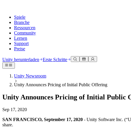
Spiele
Branche
Ressourcen
Community
Lernen
Support
Preise
Entwicklung
Anwendungsfälle
Technische Bibliothek
Community Hub
Für jedes Niveau
Kundendienstoptionen
Unity herunterladen
Erste Schritte
Unity Engine
3D-Zusammenarbeit
Dokumentation
Diskussionen
Unity Learn
Hilfe erhalten
Erstellen Sie 2D- und 3D-Spiele für jede Plattform
Erstellen und überprüfen Sie 3D-Projekte in Echtzeit
Meistern Sie Unity-Fähigkeiten kostenlos
Wir helfen Ihnen, mit Unity erfolgreich zu sein
Unity Newsroom
Offizielle Benutzerhandbücher und API-Referenzen
Diskutieren, Probleme lösen und verbinden
Unity Announces Pricing of Initial Public Offering
Zusammenarbeit
Immersive Schulung
Professionelles Training
Erfolgspläne
Entwicklertools
Veranstaltungen
Schnell mit Ihrem Team zusammenarbeiten und iterieren
In immersiven Umgebungen trainieren
Verbessern Sie Ihr Team mit Unity-Trainern
Erreichen Sie Ihre Ziele schneller mit Expertenunterstützung
Versionsfreigaben und Fehlerverfolgung
Globale und lokale Veranstaltungen
Unity Announces Pricing of Initial Public 
Unity herunterladen
Neu bei Unity
Gemeinschaftsgeschichten
Kundenerlebnisse
FAQ
Roadmap
Abonnements und Preise
Interaktive 3D-Erlebnisse erstellen
Erste Schritte
Antworten auf häufige Fragen
Sep 17, 2020
Bevorstehende Funktionen überprüfen
Made with Unity
Bereitstellen
Branchen
Beginnen Sie noch heute mit dem Lernen
Präsentation von Unity-Schöpfern
SAN FRANCISCO, September 17, 2020
- Unity Software Inc. (“Un
Kontakt aufnehmen
share.
Glossar
Multiplattform
Fertigung
Unity Essential Pathways
Verbinden Sie sich mit unserem Team
Bibliothek technischer Begriffe
Livestreams