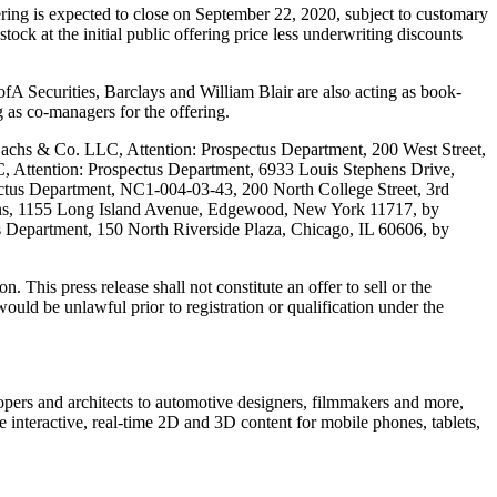
ing is expected to close on September 22, 2020, subject to customary
ock at the initial public offering price less underwriting discounts
 Securities, Barclays and William Blair are also acting as book-
as co-managers for the offering.
 Sachs & Co. LLC, Attention: Prospectus Department, 200 West Street,
C, Attention: Prospectus Department, 6933 Louis Stephens Drive,
pectus Department, NC1-004-03-43, 200 North College Street, 3rd
tions, 1155 Long Island Avenue, Edgewood, New York 11717, by
s Department, 150 North Riverside Plaza, Chicago, IL 60606, by
 This press release shall not constitute an offer to sell or the
e would be unlawful prior to registration or qualification under the
opers and architects to automotive designers, filmmakers and more,
e interactive, real-time 2D and 3D content for mobile phones, tablets,