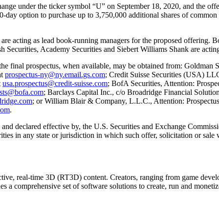
ange under the ticker symbol “U” on September 18, 2020, and the offer
30-day option to purchase up to 3,750,000 additional shares of common st
acting as lead book-running managers for the proposed offering. BofA
 Securities, Academy Securities and Siebert Williams Shank are acting 
 the final prospectus, when available, may be obtained from: Goldman
at
prospectus-ny@ny.email.gs.com
; Credit Suisse Securities (USA) LL
t
usa.prospectus@credit-suisse.com
; BofA Securities, Attention: Pros
ests@bofa.com
; Barclays Capital Inc., c/o Broadridge Financial Solu
dridge.com
; or William Blair & Company, L.L.C., Attention: Prospectu
com
.
h, and declared effective by, the U.S. Securities and Exchange Commission.
rities in any state or jurisdiction in which such offer, solicitation or sal
ractive, real-time 3D (RT3D) content. Creators, ranging from game devel
des a comprehensive set of software solutions to create, run and monetiz