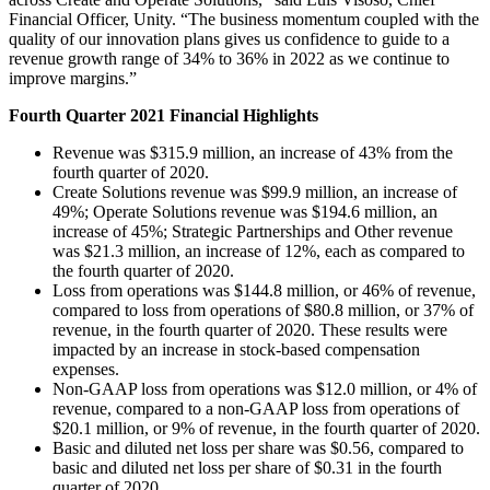
XR-Spiele
Financial Officer, Unity. “The business momentum coupled with the
XR-Spiele plattformübergreifend starten
quality of our innovation plans gives us confidence to guide to a
revenue growth range of 34% to 36% in 2022 as we continue to
Multiplayer-Spiele
improve margins.”
Vereinfachte Entwicklung von Multiplayer-Spielen
Fourth Quarter 2021 Financial Highlights
Revenue was $315.9 million, an increase of 43% from the
fourth quarter of 2020.
Create Solutions revenue was $99.9 million, an increase of
49%; Operate Solutions revenue was $194.6 million, an
increase of 45%; Strategic Partnerships and Other revenue
was $21.3 million, an increase of 12%, each as compared to
the fourth quarter of 2020.
Loss from operations was $144.8 million, or 46% of revenue,
compared to loss from operations of $80.8 million, or 37% of
revenue, in the fourth quarter of 2020. These results were
impacted by an increase in stock-based compensation
expenses.
Non-GAAP loss from operations was $12.0 million, or 4% of
revenue, compared to a non-GAAP loss from operations of
$20.1 million, or 9% of revenue, in the fourth quarter of 2020.
Basic and diluted net loss per share was $0.56, compared to
basic and diluted net loss per share of $0.31 in the fourth
quarter of 2020.