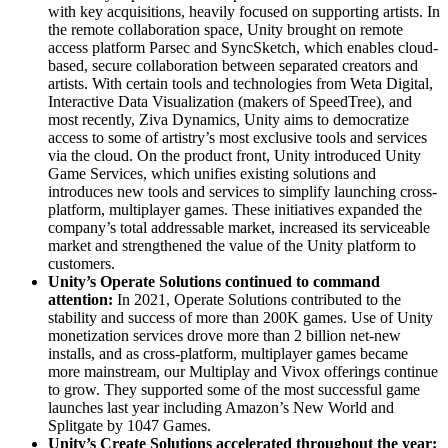
with key acquisitions, heavily focused on supporting artists. In
the remote collaboration space, Unity brought on remote
access platform Parsec and SyncSketch, which enables cloud-
based, secure collaboration between separated creators and
artists. With certain tools and technologies from Weta Digital,
Interactive Data Visualization (makers of SpeedTree), and
most recently, Ziva Dynamics, Unity aims to democratize
access to some of artistry’s most exclusive tools and services
via the cloud. On the product front, Unity introduced Unity
Game Services, which unifies existing solutions and
introduces new tools and services to simplify launching cross-
platform, multiplayer games. These initiatives expanded the
company’s total addressable market, increased its serviceable
market and strengthened the value of the Unity platform to
customers.
Unity’s Operate Solutions continued to command
attention:
In 2021, Operate Solutions contributed to the
stability and success of more than 200K games. Use of Unity
monetization services drove more than 2 billion net-new
installs, and as cross-platform, multiplayer games became
more mainstream, our Multiplay and Vivox offerings continue
to grow. They supported some of the most successful game
launches last year including Amazon’s New World and
Splitgate by 1047 Games.
Unity’s Create Solutions accelerated throughout the year: