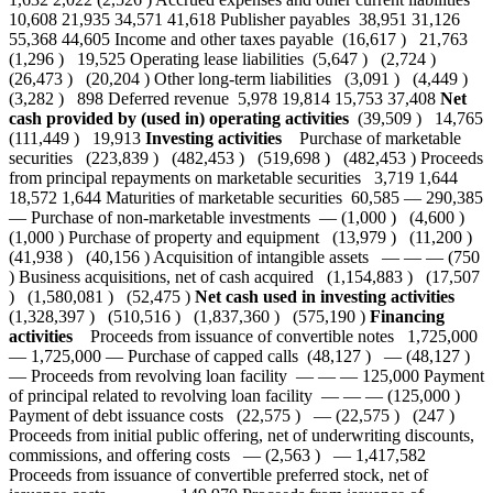
10,608 21,935 34,571 41,618 Publisher payables 38,951 31,126
55,368 44,605 Income and other taxes payable (16,617 ) 21,763
(1,296 ) 19,525 Operating lease liabilities (5,647 ) (2,724 )
(26,473 ) (20,204 ) Other long-term liabilities (3,091 ) (4,449 )
(3,282 ) 898 Deferred revenue 5,978 19,814 15,753 37,408
Net
cash provided by (used in) operating activities
(39,509 ) 14,765
(111,449 ) 19,913
Investing activities
Purchase of marketable
securities (223,839 ) (482,453 ) (519,698 ) (482,453 ) Proceeds
from principal repayments on marketable securities 3,719 1,644
18,572 1,644 Maturities of marketable securities 60,585 — 290,385
— Purchase of non-marketable investments — (1,000 ) (4,600 )
(1,000 ) Purchase of property and equipment (13,979 ) (11,200 )
(41,938 ) (40,156 ) Acquisition of intangible assets — — — (750
) Business acquisitions, net of cash acquired (1,154,883 ) (17,507
) (1,580,081 ) (52,475 )
Net cash used in investing activities
(1,328,397 ) (510,516 ) (1,837,360 ) (575,190 )
Financing
activities
Proceeds from issuance of convertible notes 1,725,000
— 1,725,000 — Purchase of capped calls (48,127 ) — (48,127 )
— Proceeds from revolving loan facility — — — 125,000 Payment
of principal related to revolving loan facility — — — (125,000 )
Payment of debt issuance costs (22,575 ) — (22,575 ) (247 )
Proceeds from initial public offering, net of underwriting discounts,
commissions, and offering costs — (2,563 ) — 1,417,582
Proceeds from issuance of convertible preferred stock, net of