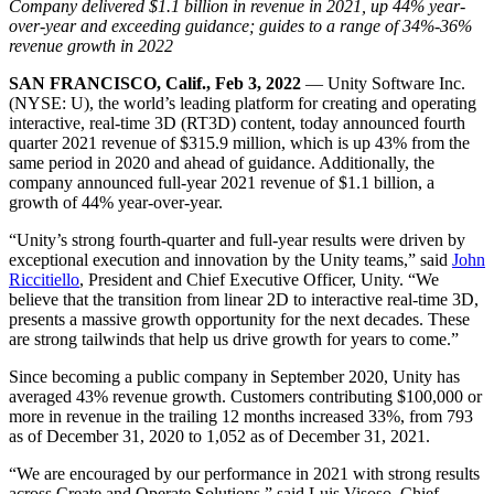
Entdecken Sie 25+ Plattformen, die Unity unterstützt
Betriebliche Exzellenz erreichen
Sind Sie neu bei Unity? Starten Sie Ihre Reise
Company delivered $1.1 billion in revenue in 2021, up 44% year-
Einblicke
Schließen Sie sich Entwicklern, Kreativen und Insidern an
over-year and exceeding guidance; guides to a range of 34%-36%
revenue growth in 2022
LiveOps
Einzelhandel
Anleitungen
Fallstudien
Unity Awards
Einblicke nach dem Start und Live-Spielbetrieb
In-Store-Erlebnisse in Online-Erlebnisse umwandeln
Umsetzbare Tipps und bewährte Verfahren
SAN FRANCISCO, Calif., Feb 3, 2022
— Unity Software Inc.
Erfolgsgeschichten aus der Praxis
Feier der Unity-Schöpfer weltweit
Wachsen Sie
Bildung
(NYSE: U), the world’s leading platform for creating and operating
Automobilindustrie
interactive, real-time 3D (RT3D) content, today announced fourth
Best-Practice-Leitfäden
Nutzerakquisition
Innovation und Erlebnisse im Auto fördern
Für Studierende
quarter 2021 revenue of $315.9 million, which is up 43% from the
Experten Tipps und Tricks
Entdecken Sie und gewinnen Sie mobile Benutzer
Alle Branchen anzeigen
Starten Sie Ihre Karriere
same period in 2020 and ahead of guidance. Additionally, the
company announced full-year 2021 revenue of $1.1 billion, a
Demos
In-App-Käufe
Für Lehrkräfte
growth of 44% year-over-year.
Demos, Beispiele und Bausteine
IAP Management über Filialen und D2C hinweg
Optimieren Sie Ihr Lehren
Alle Ressourcen
“Unity’s strong fourth-quarter and full-year results were driven by
Neues
exceptional execution and innovation by the Unity teams,” said
John
Monetarisierung
Lizenzstipendium für Bildungseinrichtungen
Riccitiello
, President and Chief Executive Officer, Unity. “We
Verbinden Sie Spieler mit den richtigen Spielen
Bringen Sie die Kraft von Unity in Ihre Institution
believe that the transition from linear 2D to interactive real-time 3D,
Blog
Werben mit Unity
Monetarisieren mit Unity
presents a massive growth opportunity for the next decades. These
Aktualisierungen, Informationen und technische Tipps
Anwendungsfälle
Zertifizierungen
are strong tailwinds that help us drive growth for years to come.”
Beweisen Sie Ihre Unity-Meisterschaft
Neuigkeiten
Mobile Spiele
Since becoming a public company in September 2020, Unity has
Nachrichten, Geschichten und Pressezentrum
Mobile Hits mit Unity erstellen und wachsen lassen
averaged 43% revenue growth. Customers contributing $100,000 or
more in revenue in the trailing 12 months increased 33%, from 793
as of December 31, 2020 to 1,052 as of December 31, 2021.
Indie-Spiele
Große Spiele mit kleinen Teams veröffentlichen
“We are encouraged by our performance in 2021 with strong results
across Create and Operate Solutions,” said Luis Visoso, Chief