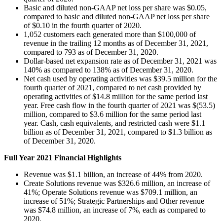
Basic and diluted non-GAAP net loss per share was $0.05,
compared to basic and diluted non-GAAP net loss per share
of $0.10 in the fourth quarter of 2020.
1,052 customers each generated more than $100,000 of
revenue in the trailing 12 months as of December 31, 2021,
compared to 793 as of December 31, 2020.
Dollar-based net expansion rate as of December 31, 2021 was
140% as compared to 138% as of December 31, 2020.
Net cash used by operating activities was $39.5 million for the
fourth quarter of 2021, compared to net cash provided by
operating activities of $14.8 million for the same period last
year. Free cash flow in the fourth quarter of 2021 was $(53.5)
million, compared to $3.6 million for the same period last
year. Cash, cash equivalents, and restricted cash were $1.1
billion as of December 31, 2021, compared to $1.3 billion as
of December 31, 2020.
Full Year 2021 Financial Highlights
Revenue was $1.1 billion, an increase of 44% from 2020.
Create Solutions revenue was $326.6 million, an increase of
41%; Operate Solutions revenue was $709.1 million, an
increase of 51%; Strategic Partnerships and Other revenue
was $74.8 million, an increase of 7%, each as compared to
2020.