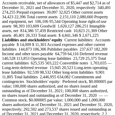
Accounts receivable, net of allowances of $5,447 and $2,714 as of
December 31, 2021 and December 31, 2020, respectively 340,491
274,255 Prepaid expenses 39,097 32,025 Other current assets
34,423 22,396 Total current assets 2,151,110 2,080,660 Property
and equipment, net 106,106 95,544 Operating lease right-of-use
assets 98,393 103,609 Goodwill 1,620,127 286,251 Intangible
assets, net 814,386 57,459 Restricted cash 10,823 21,369 Other
assets 40,401 26,333 Total assets $ 4,841,346 $ 2,671,225
Liabilities and stockholders’ equity
Current liabilities: Accounts
payable $ 14,009 $ 11,303 Accrued expenses and other current
liabilities 144,873 106,306 Publisher payables 237,637 182,269
Income and other taxes payable 64,759 64,116 Deferred revenue
140,528 113,853 Operating lease liabilities 23,729 25,375 Total
current liabilities 625,535 503,222 Convertible notes 1,703,035 —
Long-term deferred revenue 15,945 20,523 Long-term operating
lease liabilities 92,539 98,532 Other long-term liabilities 9,901
11,805 Total liabilities 2,446,955 634,082 Commitments and
contingencies Stockholders’ equity: Preferred stock, $0.000005 par
value; 100,000 shares authorized, and no shares issued and
outstanding as of December 31, 2021; 100,000 shares authorized,
no shares issued and outstanding as of December 31, 2020 — —
Common stock, $0.000005 par value; 1,000,000 and 1,000,000
shares authorized as of December 31, 2021 and December 31, 2020,
respectively; 292,592 and 273,537 shares issued and outstanding as
of December 31, 2021 and December 31, 2020, respectively 2 2