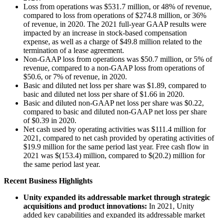
Loss from operations was $531.7 million, or 48% of revenue,
compared to loss from operations of $274.8 million, or 36%
of revenue, in 2020. The 2021 full-year GAAP results were
impacted by an increase in stock-based compensation
expense, as well as a charge of $49.8 million related to the
termination of a lease agreement.
Non-GAAP loss from operations was $50.7 million, or 5% of
revenue, compared to a non-GAAP loss from operations of
$50.6, or 7% of revenue, in 2020.
Basic and diluted net loss per share was $1.89, compared to
basic and diluted net loss per share of $1.66 in 2020.
Basic and diluted non-GAAP net loss per share was $0.22,
compared to basic and diluted non-GAAP net loss per share
of $0.39 in 2020.
Net cash used by operating activities was $111.4 million for
2021, compared to net cash provided by operating activities of
$19.9 million for the same period last year. Free cash flow in
2021 was $(153.4) million, compared to $(20.2) million for
the same period last year.
Recent Business Highlights
Unity expanded its addressable market through strategic
acquisitions and product innovations:
In 2021, Unity
added key capabilities and expanded its addressable market