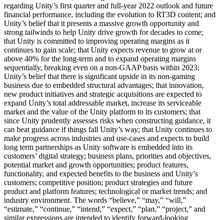
regarding Unity’s first quarter and full-year 2022 outlook and future
financial performance, including the evolution to RT3D content; and
Unity’s belief that it presents a massive growth opportunity and
strong tailwinds to help Unity drive growth for decades to come;
that Unity is committed to improving operating margins as it
continues to gain scale; that Unity expects revenue to grow at or
above 40% for the long-term and to expand operating margins
sequentially, breaking even on a non-GAAP basis within 2023;
Unity’s belief that there is significant upside in its non-gaming
business due to embedded structural advantages; that innovation,
new product initiatives and strategic acquisitions are expected to
expand Unity’s total addressable market, increase its serviceable
market and the value of the Unity platform to its customers; that
since Unity prudently assesses risks when constructing guidance, it
can beat guidance if things fall Unity’s way; that Unity continues to
make progress across industries and use-cases and expects to build
long term partnerships as Unity software is embedded into its
customers’ digital strategy; business plans, priorities and objectives,
potential market and growth opportunities; product features,
functionality, and expected benefits to the business and Unity’s
customers; competitive position; product strategies and future
product and platform features; technological or market trends; and
industry environment. The words “believe,” “may,” “will,”
“estimate,” “continue,” “intend,” “expect,” “plan,” “project,” and
similar expressions are intended to identify forward-looking