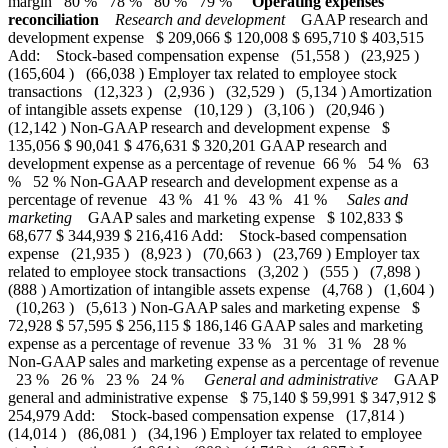
margin 80 % 78 % 80 % 79 %
Operating expenses
reconciliation
Research and development
GAAP research and
development expense $ 209,066 $ 120,008 $ 695,710 $ 403,515
Add: Stock-based compensation expense (51,558 ) (23,925 )
(165,604 ) (66,038 ) Employer tax related to employee stock
transactions (12,323 ) (2,936 ) (32,529 ) (5,134 ) Amortization
of intangible assets expense (10,129 ) (3,106 ) (20,946 )
(12,142 ) Non-GAAP research and development expense $
135,056 $ 90,041 $ 476,631 $ 320,201 GAAP research and
development expense as a percentage of revenue 66 % 54 % 63
% 52 % Non-GAAP research and development expense as a
percentage of revenue 43 % 41 % 43 % 41 %
Sales and
marketing
GAAP sales and marketing expense $ 102,833 $
68,677 $ 344,939 $ 216,416 Add: Stock-based compensation
expense (21,935 ) (8,923 ) (70,663 ) (23,769 ) Employer tax
related to employee stock transactions (3,202 ) (555 ) (7,898 )
(888 ) Amortization of intangible assets expense (4,768 ) (1,604 )
(10,263 ) (5,613 ) Non-GAAP sales and marketing expense $
72,928 $ 57,595 $ 256,115 $ 186,146 GAAP sales and marketing
expense as a percentage of revenue 33 % 31 % 31 % 28 %
Non-GAAP sales and marketing expense as a percentage of revenue
23 % 26 % 23 % 24 %
General and administrative
GAAP
general and administrative expense $ 75,140 $ 59,991 $ 347,912 $
254,979 Add: Stock-based compensation expense (17,814 )
(14,014 ) (86,081 ) (34,196 ) Employer tax related to employee