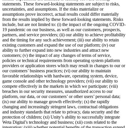
statements. These forward-looking statements are subject to risks,
uncertainties, and assumptions. If the risks materialize or
assumptions prove incorrect, actual results could differ materially
from the results implied by these forward-looking statements. Risks
include, but are not limited to: (i) the impact of the ongoing COVID-
19 pandemic on our business, as well as our customers, prospects,
partners, and service providers; (ii) our ability to achieve profitability
and the timing for any such achievement; (iii) our ability to retain
existing customers and expand the use of our platform; (iv) our
ability to further expand into new industries and attract new
customers; (v) the impact of any changes of terms of service,
policies or technical requirements from operating system platform
providers or application stores which may result in changes to our or
our customers’ business practices; (vi) our ability to maintain
favorable relationships with hardware, operating system, device,
game console and other technology providers; (vii) our ability to
compete effectively in the markets in which we participate; (viii)
breaches in our security measures, unauthorized access to our
platform, our data, or our customers’ or other users’ personal data;
(ix) our ability to manage growth effectively; (x) the rapidly
changing and increasingly stringent laws, contractual obligations
and industry standards that relate to privacy, data security and the
protection of children; (xi) Unity’s ability to successfully integrate
Weta Digital’s technology and business; (xii) costs related to the
integration; (xiii) whether potential benefits of the transaction extend