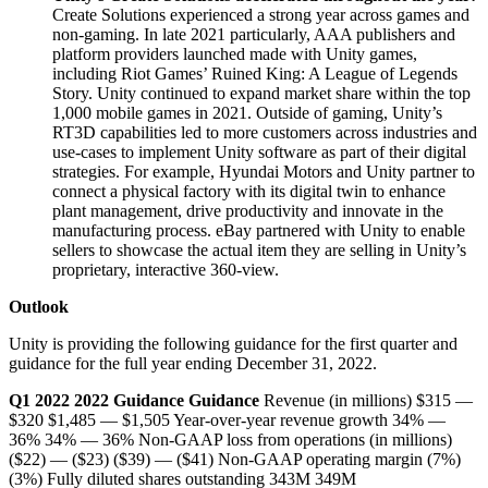
Create Solutions experienced a strong year across games and
non-gaming. In late 2021 particularly, AAA publishers and
platform providers launched made with Unity games,
including Riot Games’ Ruined King: A League of Legends
Story. Unity continued to expand market share within the top
1,000 mobile games in 2021. Outside of gaming, Unity’s
RT3D capabilities led to more customers across industries and
use-cases to implement Unity software as part of their digital
strategies. For example, Hyundai Motors and Unity partner to
connect a physical factory with its digital twin to enhance
plant management, drive productivity and innovate in the
manufacturing process. eBay partnered with Unity to enable
sellers to showcase the actual item they are selling in Unity’s
proprietary, interactive 360-view.
Outlook
Unity is providing the following guidance for the first quarter and
guidance for the full year ending December 31, 2022.
Q1 2022
2022
Guidance
Guidance
Revenue (in millions) $315 —
$320 $1,485 — $1,505 Year-over-year revenue growth 34% —
36% 34% — 36% Non-GAAP loss from operations (in millions)
($22) — ($23) ($39) — ($41) Non-GAAP operating margin (7%)
(3%) Fully diluted shares outstanding 343M 349M