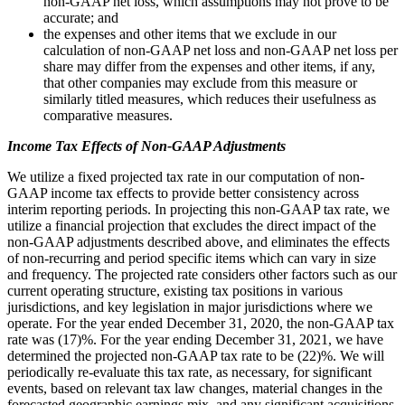
non-GAAP net loss, which assumptions may not prove to be
accurate; and
the expenses and other items that we exclude in our
calculation of non-GAAP net loss and non-GAAP net loss per
share may differ from the expenses and other items, if any,
that other companies may exclude from this measure or
similarly titled measures, which reduces their usefulness as
comparative measures.
Income Tax Effects of Non-GAAP Adjustments
We utilize a fixed projected tax rate in our computation of non-
GAAP income tax effects to provide better consistency across
interim reporting periods. In projecting this non-GAAP tax rate, we
utilize a financial projection that excludes the direct impact of the
non-GAAP adjustments described above, and eliminates the effects
of non-recurring and period specific items which can vary in size
and frequency. The projected rate considers other factors such as our
current operating structure, existing tax positions in various
jurisdictions, and key legislation in major jurisdictions where we
operate. For the year ended December 31, 2020, the non-GAAP tax
rate was (17)%. For the year ending December 31, 2021, we have
determined the projected non-GAAP tax rate to be (22)%. We will
periodically re-evaluate this tax rate, as necessary, for significant
events, based on relevant tax law changes, material changes in the
forecasted geographic earnings mix, and any significant acquisitions.