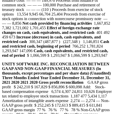
issuance costs — — — 149,970 Proceeds from issuance of
common stock — — — 100,000 Purchase and retirement of
treasury stock — — — (110 ) Proceeds from exercise of stock
options 13,554 9,945 66,704 25,404 Proceeds from exercise of
stock options in connection with nonrecourse promissory note —
— — 8,856
Net cash provided by financing activities
1,667,852
7,382 1,721,002 1,701,455
Effect of foreign exchange rate
changes on cash, cash equivalents, and restricted cash
401 492
459 673
Increase (decrease) in cash, cash equivalents, and
restricted cash
300,347 (487,877 ) (227,348 ) 1,146,851
Cash
and restricted cash, beginning of period
766,252 1,781,824
1,293,947 147,096
Cash, cash equivalents, and restricted cash,
end of period
$ 1,066,599 $ 1,293,947 $ 1,066,599 $ 1,293,947
UNITY SOFTWARE INC.
RECONCILIATION BETWEEN
GAAP AND NON-GAAP FINANCIAL MEASURES
(In
thousands, except percentages and per share data)
(Unaudited)
Three Months Ended
Year Ended
December 31,
December 31,
2021
2020
2021
2020
Gross profit reconciliation
GAAP gross
profit $ 242,210 $ 167,829 $ 856,896 $ 600,098 Add: Stock-
based compensation expense 6,574 4,307 24,811 10,626 Employer
tax related to employee stock transactions 1,187 477 5,434 1,117
Amortization of intangible assets expense 2,274 — 2,274 — Non-
GAAP gross profit $ 252,245 $ 172,613 $ 889,415 $ 611,841
GAAP gross margin 77 % 76 % 77 % 78 % Non-GAAP gross