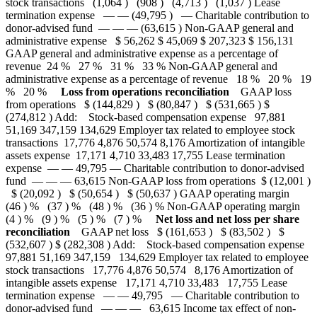
stock transactions (1,064 ) (908 ) (4,713 ) (1,037 ) Lease
termination expense — — (49,795 ) — Charitable contribution to
donor-advised fund — — — (63,615 ) Non-GAAP general and
administrative expense $ 56,262 $ 45,069 $ 207,323 $ 156,131
GAAP general and administrative expense as a percentage of
revenue 24 % 27 % 31 % 33 % Non-GAAP general and
administrative expense as a percentage of revenue 18 % 20 % 19
% 20 %
Loss from operations reconciliation
GAAP loss
from operations $ (144,829 ) $ (80,847 ) $ (531,665 ) $
(274,812 ) Add: Stock-based compensation expense 97,881
51,169 347,159 134,629 Employer tax related to employee stock
transactions 17,776 4,876 50,574 8,176 Amortization of intangible
assets expense 17,171 4,710 33,483 17,755 Lease termination
expense — — 49,795 — Charitable contribution to donor-advised
fund — — — 63,615 Non-GAAP loss from operations $ (12,001 )
$ (20,092 ) $ (50,654 ) $ (50,637 ) GAAP operating margin
(46 ) % (37 ) % (48 ) % (36 ) % Non-GAAP operating margin
(4 ) % (9 ) % (5 ) % (7 ) %
Net loss and net loss per share
reconciliation
GAAP net loss $ (161,653 ) $ (83,502 ) $
(532,607 ) $ (282,308 ) Add: Stock-based compensation expense
97,881 51,169 347,159 134,629 Employer tax related to employee
stock transactions 17,776 4,876 50,574 8,176 Amortization of
intangible assets expense 17,171 4,710 33,483 17,755 Lease
termination expense — — 49,795 — Charitable contribution to
donor-advised fund — — — 63,615 Income tax effect of non-