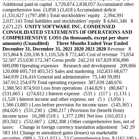
Additional paid-in capital 3,729,874 2,838,057 Accumulated other
comprehensive loss (3,858 ) (3,418 ) Accumulated deficit
(1,331,627 ) (797,498 ) Total stockholders’ equity 2,394,391
2,037,143 Total liabilities and stockholders’ equity $ 4,841,346 $
2,671,225
UNITY SOFTWARE INC.
CONDENSED
CONSOLIDATED STATEMENTS OF OPERATIONS AND
COMPREHENSIVE LOSS
(In thousands, except per share
amounts)
(Unaudited)
Three Months Ended
Year Ended
December 31,
December 31,
2021
2020
2021
2020
Revenue $
315,864 $ 220,336 $ 1,110,526 $ 772,445 Cost of revenue 73,654
52,507 253,630 172,347 Gross profit 242,210 167,829 856,896
600,098 Operating expenses Research and development 209,066
120,008 695,710 403,515 Sales and marketing 102,833 68,677
344,939 216,416 General and administrative 75,140 59,991
347,912 254,979 Total operating expenses 387,039 248,676
1,388,561 874,910 Loss from operations (144,829 ) (80,847 )
(531,665 ) (274,812 ) Interest expense (531 ) (117 ) (1,131 )
(1,520 ) Interest income and other expense, net (5 ) (3,056 )
1,566 (3,885 ) Loss before provision for income taxes (145,365 )
(84,020 ) (531,230 ) (280,217 ) Provision for (benefit from)
income taxes 16,288 (518 ) 1,377 2,091 Net loss (161,653 )
(83,502 ) (532,607 ) (282,308 ) Other comprehensive loss, net of
taxes: Change in foreign currency translation adjustment 542 29
583 161 Change in unrealized gains (losses) on marketable
securities (989 ) 53 (1,023 ) 53 Comprehensive loss $ (162,100 )