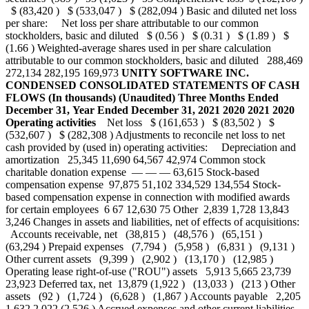
$ (83,420 ) $ (533,047 ) $ (282,094 ) Basic and diluted net loss
per share: Net loss per share attributable to our common
stockholders, basic and diluted $ (0.56 ) $ (0.31 ) $ (1.89 ) $
(1.66 ) Weighted-average shares used in per share calculation
attributable to our common stockholders, basic and diluted 288,469
272,134 282,195 169,973
UNITY SOFTWARE INC.
CONDENSED CONSOLIDATED STATEMENTS OF CASH
FLOWS
(In thousands)
(Unaudited)
Three Months Ended
December 31,
Year Ended December 31,
2021
2020
2021
2020
Operating activities
Net loss $ (161,653 ) $ (83,502 ) $
(532,607 ) $ (282,308 ) Adjustments to reconcile net loss to net
cash provided by (used in) operating activities: Depreciation and
amortization 25,345 11,690 64,567 42,974 Common stock
charitable donation expense — — — 63,615 Stock-based
compensation expense 97,875 51,102 334,529 134,554 Stock-
based compensation expense in connection with modified awards
for certain employees 6 67 12,630 75 Other 2,839 1,728 13,843
3,246 Changes in assets and liabilities, net of effects of acquisitions:
Accounts receivable, net (38,815 ) (48,576 ) (65,151 )
(63,294 ) Prepaid expenses (7,794 ) (5,958 ) (6,831 ) (9,131 )
Other current assets (9,399 ) (2,902 ) (13,170 ) (12,985 )
Operating lease right-of-use ("ROU") assets 5,913 5,665 23,739
23,923 Deferred tax, net 13,879 (1,922 ) (13,033 ) (213 ) Other
assets (92 ) (1,724 ) (6,628 ) (1,867 ) Accounts payable 2,205
1,632 2,022 (2,526 ) Accrued expenses and other current liabilities