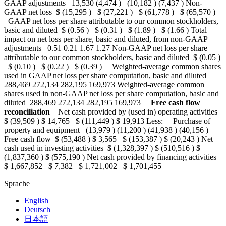
GAAP adjustments 13,530 (4,474 ) (10,182 ) (7,437 ) Non-
GAAP net loss $ (15,295 ) $ (27,221 ) $ (61,778 ) $ (65,570 )
GAAP net loss per share attributable to our common stockholders,
basic and diluted $ (0.56 ) $ (0.31 ) $ (1.89 ) $ (1.66 ) Total
impact on net loss per share, basic and diluted, from non-GAAP
adjustments 0.51 0.21 1.67 1.27 Non-GAAP net loss per share
attributable to our common stockholders, basic and diluted $ (0.05 )
$ (0.10 ) $ (0.22 ) $ (0.39 ) Weighted-average common shares
used in GAAP net loss per share computation, basic and diluted
288,469 272,134 282,195 169,973 Weighted-average common
shares used in non-GAAP net loss per share computation, basic and
diluted 288,469 272,134 282,195 169,973
Free cash flow
reconciliation
Net cash provided by (used in) operating activities
$ (39,509 ) $ 14,765 $ (111,449 ) $ 19,913 Less: Purchase of
property and equipment (13,979 ) (11,200 ) (41,938 ) (40,156 )
Free cash flow $ (53,488 ) $ 3,565 $ (153,387 ) $ (20,243 ) Net
cash used in investing activities $ (1,328,397 ) $ (510,516 ) $
(1,837,360 ) $ (575,190 ) Net cash provided by financing activities
$ 1,667,852 $ 7,382 $ 1,721,002 $ 1,701,455
Sprache
English
Deutsch
日本語