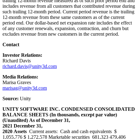
trailing 12-month revenue measured as of such prior period end and
includes revenue from all customers that contributed revenue during
such trailing 12-month period. Current period revenue is the trailing
12-month revenue from these same customers as of the current
period end. Our dollar-based net expansion rate includes the effect
of any customer renewals, expansion, contraction, and churn but
excludes revenue from new customers in the current period.
Contact
Investor Relations:
Richard Davis
richard.davis@unity3d.com
Media Relations:
Marisa Graves
marisag@unity3d.com
Source:
Unity
UNITY SOFTWARE INC.
CONDENSED CONSOLIDATED
BALANCE SHEETS
(In thousands, except par value)
(Unaudited)
As of
December 31,
2021
December 31,
2020
Assets
Current assets: Cash and cash equivalents $
1,055,776 $ 1,272,578 Marketable securities 681,323 479,406