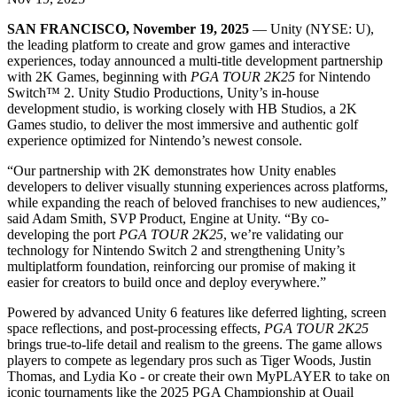
Entdecken Sie 25+ Plattformen, die Unity unterstützt
Betriebliche Exzellenz erreichen
Sind Sie neu bei Unity? Starten Sie Ihre Reise
Einblicke
Schließen Sie sich Entwicklern, Kreativen und Insidern an
SAN FRANCISCO, November 19, 2025
— Unity (NYSE: U),
LiveOps
Einzelhandel
Anleitungen
the leading platform to create and grow games and interactive
Fallstudien
Unity Awards
Einblicke nach dem Start und Live-Spielbetrieb
In-Store-Erlebnisse in Online-Erlebnisse umwandeln
Umsetzbare Tipps und bewährte Verfahren
experiences, today announced a multi-title development partnership
Erfolgsgeschichten aus der Praxis
Feier der Unity-Schöpfer weltweit
Wachsen Sie
Bildung
with 2K Games, beginning with
PGA TOUR 2K25
for Nintendo
Automobilindustrie
Switch™ 2. Unity Studio Productions, Unity’s in-house
Best-Practice-Leitfäden
Nutzerakquisition
Innovation und Erlebnisse im Auto fördern
Für Studierende
development studio, is working closely with HB Studios, a 2K
Experten Tipps und Tricks
Entdecken Sie und gewinnen Sie mobile Benutzer
Alle Branchen anzeigen
Starten Sie Ihre Karriere
Games studio, to deliver the most immersive and authentic golf
experience optimized for Nintendo’s newest console.
Demos
In-App-Käufe
Für Lehrkräfte
“Our partnership with 2K demonstrates how Unity enables
Demos, Beispiele und Bausteine
IAP Management über Filialen und D2C hinweg
Optimieren Sie Ihr Lehren
developers to deliver visually stunning experiences across platforms,
Alle Ressourcen
while expanding the reach of beloved franchises to new audiences,”
Neues
Monetarisierung
Lizenzstipendium für Bildungseinrichtungen
said Adam Smith, SVP Product, Engine at Unity. “By co-
Verbinden Sie Spieler mit den richtigen Spielen
Bringen Sie die Kraft von Unity in Ihre Institution
developing the port
PGA TOUR 2K25
, we’re validating our
Blog
Werben mit Unity
Monetarisieren mit Unity
technology for Nintendo Switch 2 and strengthening Unity’s
Aktualisierungen, Informationen und technische Tipps
Anwendungsfälle
Zertifizierungen
multiplatform foundation, reinforcing our promise of making it
Beweisen Sie Ihre Unity-Meisterschaft
easier for creators to build once and deploy everywhere.”
Neuigkeiten
Mobile Spiele
Nachrichten, Geschichten und Pressezentrum
Powered by advanced Unity 6 features like deferred lighting, screen
Mobile Hits mit Unity erstellen und wachsen lassen
space reflections, and post-processing effects,
PGA TOUR 2K25
brings true-to-life detail and realism to the greens. The game allows
Indie-Spiele
players to compete as legendary pros such as Tiger Woods, Justin
Große Spiele mit kleinen Teams veröffentlichen
Thomas, and Lydia Ko - or create their own MyPLAYER to take on
iconic tournaments like the 2025 PGA Championship at Quail