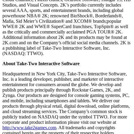
Studios, and Visual Concepts. 2K’s portfolio currently includes
several AAA, sports, and entertainment brands, including global
powerhouse NBA® 2K; renowned BioShock®, Borderlands®,
Mafia, Sid Meier’s Civilization® and XCOM® brands;popular
WWE® 2K and WWE® SuperCard franchises, TopSpin® as well
as the critically and commercially acclaimed PGA TOUR® 2K.
Additional information about 2K and its products may be found at
2K.com and on the Company’s official social media channels. 2K is
a publishing label of Take-Two Interactive Software, Inc.
(NASDAQ: TTWO).
About Take-Two Interactive Software
Headquartered in New York City, Take-Two Interactive Software,
Inc. is a leading developer, publisher, and marketer of interactive
entertainment for consumers around the globe. We develop and
publish products principally through Rockstar Games, 2K, and
Zynga. Our products are designed for console gaming systems, PC,
and mobile, including smartphones and tablets. We deliver our
products through physical retail, digital download, online platforms,
and cloud streaming services. The Company’s common stock is
publicly traded on NASDAQ under the symbol TTWO. For more
corporate and product information please visit our website at
http://www.take2games.com
. All trademarks and copyrights
contained herein are the property of their respective holders.