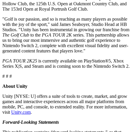
XR-Spiele
Hollow Club, the 125th U.S. Open at Oakmont Country Club, and
XR-Spiele plattformübergreifend starten
The 153rd Open at Royal Portrush Golf Club.
"Golf is our passion, and so is reaching as many players as possible
Multiplayer-Spiele
with the joy of the sport," said James Seaboyer, Studio Head at HB
Vereinfachte Entwicklung von Multiplayer-Spielen
Studios. "Unity has been instrumental in growing our franchise from
The Golf Club
to the
PGA TOUR 2K
series. This partnership allows
us to bring our most immersive and authentic golf experience to
Nintendo Switch 2, complete with excellent visual fidelity and user-
generated content features that players love."
PGA TOUR 2K25
is currently available on PlayStation®5, Xbox
Series X|S, and Steam and is coming soon to the Nintendo Switch 2.
# # #
About Unity
Unity [NYSE: U] offers a suite of tools to create, market, and grow
games and interactive experiences across all major platforms from
mobile, PC, and console, to extended reality. For more information,
visit
Unity.com
.
Forward-Looking Statements