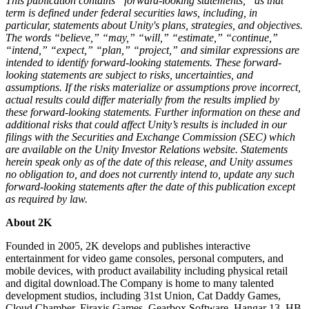
This publication contains “forward-looking statements,” as that
term is defined under federal securities laws, including, in
particular, statements about Unity's plans, strategies, and objectives.
The words “believe,” “may,” “will,” “estimate,” “continue,”
“intend,” “expect,” “plan,” “project,” and similar expressions are
intended to identify forward-looking statements. These forward-
looking statements are subject to risks, uncertainties, and
assumptions. If the risks materialize or assumptions prove incorrect,
actual results could differ materially from the results implied by
these forward-looking statements. Further information on these and
additional risks that could affect Unity’s results is included in our
filings with the Securities and Exchange Commission (SEC) which
are available on the Unity Investor Relations website. Statements
herein speak only as of the date of this release, and Unity assumes
no obligation to, and does not currently intend to, update any such
forward-looking statements after the date of this publication except
as required by law.
About 2K
Founded in 2005, 2K develops and publishes interactive
entertainment for video game consoles, personal computers, and
mobile devices, with product availability including physical retail
and digital download.The Company is home to many talented
development studios, including 31st Union, Cat Daddy Games,
Cloud Chamber, Firaxis Games, Gearbox Software, Hangar 13, HB