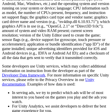
XR-Spiele
Android, Mac, Windows, etc.) and the operating system and version
XR-Spiele plattformübergreifend starten
running on your system or device; language; CPU information such
as model, the number of CPUs present, frequency, and instruction
set support flags; the graphics card type and vendor name; graphics
Multiplayer-Spiele
card driver name and version (e.g., “nv4disp.dll 6.10.93.71”); which
Vereinfachte Entwicklung von Multiplayer-Spielen
graphics API is in use (e.g., “OpenGL 2.1” or “Direct3D 9.0c”);
amount of system and video RAM present; current screen
resolution; version of the Unity Editor used to create the game;
sensor flags (e.g., device support for gyroscope, touch pressure or
accelerometer); application or bundle identification (“app ID”) of the
game installed; unique advertising identifiers provided for iOS and
Android devices (e.g., IDFA or Android Ad ID); and a checksum of
all the data that gets sent to verify that it transmitted correctly.
Some developers use Unity services, which may collect additional
information on instruction from the developer as part of the
Developer Data framework
. For more information on specific Unity
services, please refer to the Privacy Overview in our
Unity
documentation
. Examples of how data is used:
In serving ads, we try to predict which ads will be of most
interest to you based on the games you play and the ads you
watch.
For Unity Analytics, we assist developers to deliver the best
game experience for you.