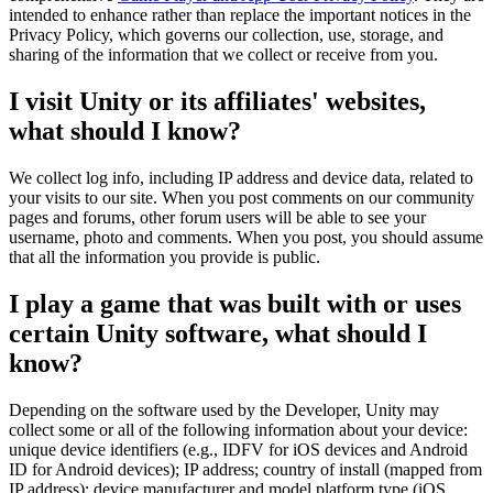
Entdecken Sie 25+ Plattformen, die Unity unterstützt
Betriebliche Exzellenz erreichen
Sind Sie neu bei Unity? Starten Sie Ihre Reise
intended to enhance rather than replace the important notices in the
Einblicke
Schließen Sie sich Entwicklern, Kreativen und Insidern an
Privacy Policy, which governs our collection, use, storage, and
LiveOps
Einzelhandel
Anleitungen
sharing of the information that we collect or receive from you.
Fallstudien
Unity Awards
Einblicke nach dem Start und Live-Spielbetrieb
In-Store-Erlebnisse in Online-Erlebnisse umwandeln
Umsetzbare Tipps und bewährte Verfahren
Erfolgsgeschichten aus der Praxis
Feier der Unity-Schöpfer weltweit
Wachsen Sie
Bildung
I visit Unity or its affiliates' websites,
Automobilindustrie
what should I know?
Best-Practice-Leitfäden
Nutzerakquisition
Innovation und Erlebnisse im Auto fördern
Für Studierende
Experten Tipps und Tricks
Entdecken Sie und gewinnen Sie mobile Benutzer
Alle Branchen anzeigen
Starten Sie Ihre Karriere
We collect log info, including IP address and device data, related to
Demos
your visits to our site. When you post comments on our community
In-App-Käufe
Für Lehrkräfte
Demos, Beispiele und Bausteine
pages and forums, other forum users will be able to see your
IAP Management über Filialen und D2C hinweg
Optimieren Sie Ihr Lehren
Alle Ressourcen
username, photo and comments. When you post, you should assume
Neues
that all the information you provide is public.
Monetarisierung
Lizenzstipendium für Bildungseinrichtungen
Verbinden Sie Spieler mit den richtigen Spielen
Bringen Sie die Kraft von Unity in Ihre Institution
I play a game that was built with or uses
Blog
Werben mit Unity
Monetarisieren mit Unity
Aktualisierungen, Informationen und technische Tipps
Anwendungsfälle
certain Unity software, what should I
Zertifizierungen
Beweisen Sie Ihre Unity-Meisterschaft
know?
Neuigkeiten
Mobile Spiele
Nachrichten, Geschichten und Pressezentrum
Mobile Hits mit Unity erstellen und wachsen lassen
Depending on the software used by the Developer, Unity may
collect some or all of the following information about your device:
Indie-Spiele
unique device identifiers (e.g., IDFV for iOS devices and Android
Große Spiele mit kleinen Teams veröffentlichen
ID for Android devices); IP address; country of install (mapped from
IP address); device manufacturer and model platform type (iOS,