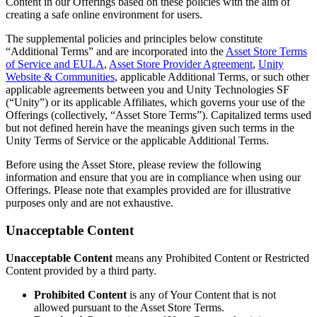
Entdecken Sie 25+ Plattformen, die Unity unterstützt
Betriebliche Exzellenz erreichen
Sind Sie neu bei Unity? Starten Sie Ihre Reise
Content in our Offerings based on these policies with the aim of
Einblicke
Schließen Sie sich Entwicklern, Kreativen und Insidern an
creating a safe online environment for users.
LiveOps
Einzelhandel
Anleitungen
The supplemental policies and principles below constitute
Fallstudien
Unity Awards
Einblicke nach dem Start und Live-Spielbetrieb
In-Store-Erlebnisse in Online-Erlebnisse umwandeln
Umsetzbare Tipps und bewährte Verfahren
“Additional Terms” and are incorporated into the
Asset Store Terms
Erfolgsgeschichten aus der Praxis
Feier der Unity-Schöpfer weltweit
Wachsen Sie
Bildung
of Service and EULA
,
Asset Store Provider Agreement
,
Unity
Automobilindustrie
Website & Communities
, applicable Additional Terms, or such other
Best-Practice-Leitfäden
Nutzerakquisition
Innovation und Erlebnisse im Auto fördern
Für Studierende
applicable agreements between you and Unity Technologies SF
Experten Tipps und Tricks
Entdecken Sie und gewinnen Sie mobile Benutzer
Alle Branchen anzeigen
Starten Sie Ihre Karriere
(“Unity”) or its applicable Affiliates, which governs your use of the
Offerings (collectively, “Asset Store Terms”). Capitalized terms used
Demos
In-App-Käufe
Für Lehrkräfte
but not defined herein have the meanings given such terms in the
Demos, Beispiele und Bausteine
IAP Management über Filialen und D2C hinweg
Optimieren Sie Ihr Lehren
Unity Terms of Service or the applicable Additional Terms.
Alle Ressourcen
Neues
Before using the Asset Store, please review the following
Monetarisierung
Lizenzstipendium für Bildungseinrichtungen
information and ensure that you are in compliance when using our
Verbinden Sie Spieler mit den richtigen Spielen
Bringen Sie die Kraft von Unity in Ihre Institution
Offerings. Please note that examples provided are for illustrative
Blog
Werben mit Unity
Monetarisieren mit Unity
purposes only and are not exhaustive.
Aktualisierungen, Informationen und technische Tipps
Anwendungsfälle
Zertifizierungen
Beweisen Sie Ihre Unity-Meisterschaft
Unacceptable Content
Neuigkeiten
Mobile Spiele
Nachrichten, Geschichten und Pressezentrum
Mobile Hits mit Unity erstellen und wachsen lassen
Unacceptable Content
means any Prohibited Content or Restricted
Content provided by a third party.
Indie-Spiele
Große Spiele mit kleinen Teams veröffentlichen
Prohibited Content
is any of Your Content that is not
allowed pursuant to the Asset Store Terms.