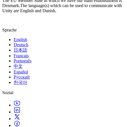
The EU Member State in which we have our main establishment is
Denmark.The language(s) which can be used to communicate with
Unity are English and Danish.
Sprache
English
Deutsch
日本語
Français
Português
中文
Español
Русский
한국어
Sozial