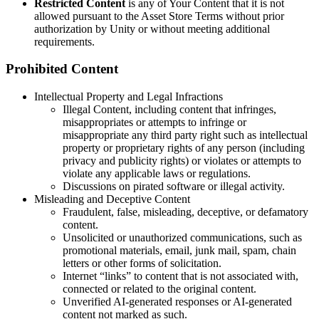
Restricted Content
is any of Your Content that it is not
XR-Spiele
allowed pursuant to the Asset Store Terms without prior
XR-Spiele plattformübergreifend starten
authorization by Unity or without meeting additional
requirements.
Multiplayer-Spiele
Vereinfachte Entwicklung von Multiplayer-Spielen
Prohibited Content
Intellectual Property and Legal Infractions
Illegal Content, including content that infringes,
misappropriates or attempts to infringe or
misappropriate any third party right such as intellectual
property or proprietary rights of any person (including
privacy and publicity rights) or violates or attempts to
violate any applicable laws or regulations.
Discussions on pirated software or illegal activity.
Misleading and Deceptive Content
Fraudulent, false, misleading, deceptive, or defamatory
content.
Unsolicited or unauthorized communications, such as
promotional materials, email, junk mail, spam, chain
letters or other forms of solicitation.
Internet “links” to content that is not associated with,
connected or related to the original content.
Unverified AI-generated responses or AI-generated
content not marked as such.