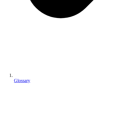
Glossary