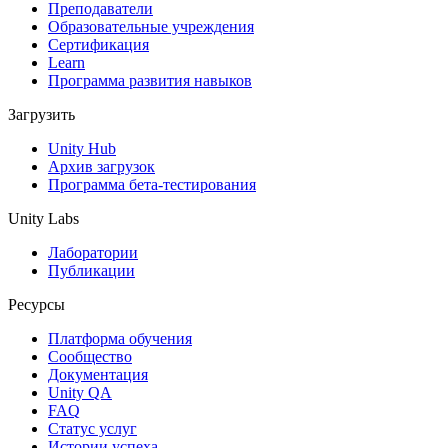
Выпускайте большие игры с небольшими командами
Преподаватели
Образовательные учреждения
XR-игры
Сертификация
Запускайте XR-игры на разных платформах
Learn
Программа развития навыков
Многопользовательские игры
Загрузить
Упрощенное создание многопользовательских игр
Unity Hub
Архив загрузок
Программа бета-тестирования
Unity Labs
Лаборатории
Публикации
Ресурсы
Платформа обучения
Сообщество
Документация
Unity QA
FAQ
Статус услуг
Истории успеха