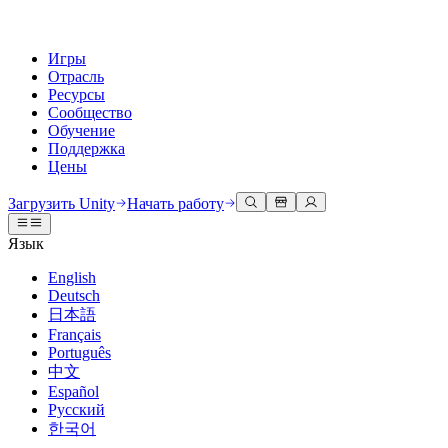
Игры
Отрасль
Ресурсы
Сообщество
Обучение
Поддержка
Цены
Разработка
Примеры использования
Техническая библиотека
Сообщество
Для каждого уровня
Варианты поддержки
Загрузить Unity
Начать работу
Движок Unity
3D сотрудничество
Документация
Обсуждения
Unity Learn
Получить помощь
Язык
Создавайте 2D и 3D игры для любой платформы
Создавайте и просматривайте 3D проекты в реальном времени
Освойте навыки Unity бесплатно
Помогаем вам добиться успеха с Unity
Официальные руководства пользователя и ссылки на API
Обсуждать, решать проблемы и соединяться
English
Совместная работа
Иммерсивное обучение
Профессиональное обучение
Планы успеха
Deutsch
Инструменты для разработчиков
События
Сотрудничайте и быстро вносите изменения с вашей командой
Обучение в иммерсивных средах
Повышайте уровень своей команды с тренерами Unity
Достигайте своих целей быстрее с помощью экспертов
日本語
Версии релизов и трекер проблем
Глобальные и местные события
Загрузить Unity
Не использовали Unity раньше
Français
Истории сообщества
Пользовательские опыты
FAQ
Português
План развития
Тарифы и цены
Создавайте интерактивные 3D опыты
С чего начать
Ответы на часто задаваемые вопросы
中文
Обзор предстоящих функций
Made with Unity
Развертывание
Отрасли
Приступите к обучению
Español
Показ Unity-креаторов
Русский
Связаться с нами
Глоссарий
한국어
Многоплатформенность
Производство
Основные пути Unity
Свяжитесь с нашей командой
Библиотека технических терминов
Прямые трансляции