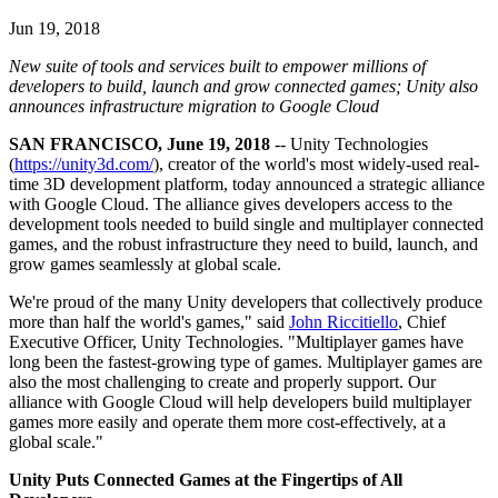
Descubra mais de 25 plataformas que o Unity suporta
Alcançar excelência operacional
É iniciante no Unity? Comece sua jornada
Insights
Junte-se a desenvolvedores, criadores e insiders
Jun 19, 2018
LiveOps
Varejo
Tutoriais
Estudos de caso
Prêmios Unity
New suite of tools and services built to empower millions of
Insights pós-lançamento e operações de jogos ao vivo
Transformar experiências em loja em experiências online
Dicas práticas e melhores práticas
Histórias de sucesso do mundo real
Celebrando criadores do Unity em todo o mundo
developers to build, launch and grow connected games; Unity also
Amplie
Educação
announces infrastructure migration to Google Cloud
Automotivo
Guias de melhores práticas
Aquisição de usuários
Impulsione a inovação e as experiências dentro do carro
Para estudantes
SAN FRANCISCO, June 19, 2018
-- Unity Technologies
Dicas e truques de especialistas
Seja descoberto e adquira usuários móveis
Veja todas as indústrias
Impulsione sua carreira
(
https://unity3d.com/
), creator of the world's most widely-used real-
time 3D development platform, today announced a strategic alliance
Demonstrações
In-App Purchase
Para educadores
with Google Cloud. The alliance gives developers access to the
Demonstrações, amostras e blocos de construção
Gerencie as IAP em todas as lojas e no modelo D2C (direto ao
Impulsione seu ensino
development tools needed to build single and multiplayer connected
Todos os recursos
consumidor).
games, and the robust infrastructure they need to build, launch, and
Novidades
grow games seamlessly at global scale.
Concessão de Licença Educacional
Monetização
Leve o poder do Unity para sua instituição
We're proud of the many Unity developers that collectively produce
Blog
Conecte jogadores com os jogos certos
more than half the world's games," said
John Riccitiello
, Chief
Atualizações, informações e dicas técnicas
Anuncie com o Unity
Monetize com o Unity
Certificações
Executive Officer, Unity Technologies. "Multiplayer games have
Casos de uso
Prove sua maestria em Unity
long been the fastest-growing type of games. Multiplayer games are
Notícias
also the most challenging to create and properly support. Our
Notícias, histórias e centro de imprensa
Jogos de dispositivos móveis
alliance with Google Cloud will help developers build multiplayer
Crie e faça crescer sucessos móveis com o Unity
games more easily and operate them more cost-effectively, at a
global scale."
Jogos Independentes
Unity Puts Connected Games at the Fingertips of All
Lance grandes jogos com pequenas equipes