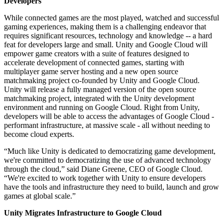
Developers
Jogos XR
While connected games are the most played, watched and successful
Lance jogos XR em várias plataformas
gaming experiences, making them is a challenging endeavor that
requires significant resources, technology and knowledge -- a hard
Jogos com multijogador
feat for developers large and small. Unity and Google Cloud will
Simplifique o desenvolvimento de jogos multiplayer
empower game creators with a suite of features designed to
accelerate development of connected games, starting with
multiplayer game server hosting and a new open source
matchmaking project co-founded by Unity and Google Cloud.
Unity will release a fully managed version of the open source
matchmaking project, integrated with the Unity development
environment and running on Google Cloud. Right from Unity,
developers will be able to access the advantages of Google Cloud -
performant infrastructure, at massive scale - all without needing to
become cloud experts.
“Much like Unity is dedicated to democratizing game development,
we're committed to democratizing the use of advanced technology
through the cloud,” said Diane Greene, CEO of Google Cloud.
“We're excited to work together with Unity to ensure developers
have the tools and infrastructure they need to build, launch and grow
games at global scale.”
Unity Migrates Infrastructure to Google Cloud