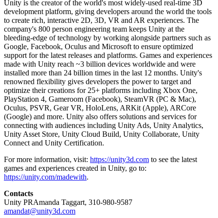
Unity is the creator of the world's most widely-used real-time 3D
development platform, giving developers around the world the tools
to create rich, interactive 2D, 3D, VR and AR experiences. The
company's 800 person engineering team keeps Unity at the
bleeding-edge of technology by working alongside partners such as
Google, Facebook, Oculus and Microsoft to ensure optimized
support for the latest releases and platforms. Games and experiences
made with Unity reach ~3 billion devices worldwide and were
installed more than 24 billion times in the last 12 months. Unity's
renowned flexibility gives developers the power to target and
optimize their creations for 25+ platforms including Xbox One,
PlayStation 4, Gameroom (Facebook), SteamVR (PC & Mac),
Oculus, PSVR, Gear VR, HoloLens, ARKit (Apple), ARCore
(Google) and more. Unity also offers solutions and services for
connecting with audiences including Unity Ads, Unity Analytics,
Unity Asset Store, Unity Cloud Build, Unity Collaborate, Unity
Connect and Unity Certification.
For more information, visit:
https://unity3d.com
to see the latest
games and experiences created in Unity, go to:
https://unity.com/madewith
.
Contacts
Unity PRAmanda Taggart, 310-980-9587
amandat@unity3d.com