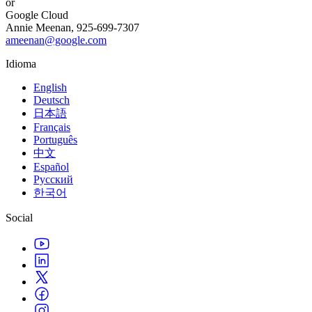
or
Google Cloud
Annie Meenan, 925-699-7307
ameenan@google.com
Idioma
English
Deutsch
日本語
Français
Português
中文
Español
Русский
한국어
Social