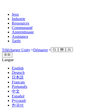
Jeux
Industrie
Ressources
Communauté
Apprentissage
Assistance
Tarifs
Développer
Cas d’utilisation
Bibliothèque technique
Centre communautaire
Pour tous les niveaux
Options d'assistance
Télécharger Unity
Démarrer
Moteur Unity
Collaboration 3D
Documentation
Discussions
Unity Learn
Obtenir de l'aide
Langue
Créez des jeux 2D et 3D pour n'importe quelle plateforme
Construisez et révisez des projets 3D en temps réel
Maîtrisez les compétences Unity gratuitement
Vous aider à réussir avec Unity
Manuels d'utilisation officiels et références API
Discuter, résoudre des problèmes et se connecter
English
Collaboration
Formation immersive
Formation professionnelle
Plans de succès
Deutsch
Outils de développement
Événements
Collaborez et itérez rapidement avec votre équipe
Entraînez-vous dans des environnements immersifs
Améliorez votre équipe avec des formateurs Unity
Atteignez vos objectifs plus rapidement avec un support expert
日本語
Versions de publication et suivi des problèmes
Événements mondiaux et locaux
Télécharger Unity
Vous découvrez Unity ?
Français
Histoires de la communauté
Expériences client
FAQ
Português
Feuille de route
Offres et tarifs
Créez des expériences interactives 3D
Démarrer
Réponses aux questions courantes
中文
Examiner les fonctionnalités à venir
Made with Unity
Déployez
Secteurs
Démarrez votre apprentissage
Español
Mise en avant des créateurs Unity
Русский
Contactez-nous.
Glossaire
한국어
Multiplateforme
Fabrication
Parcours essentiels Unity
Connectez-vous avec notre équipe
Bibliothèque de termes techniques
Diffusions en direct