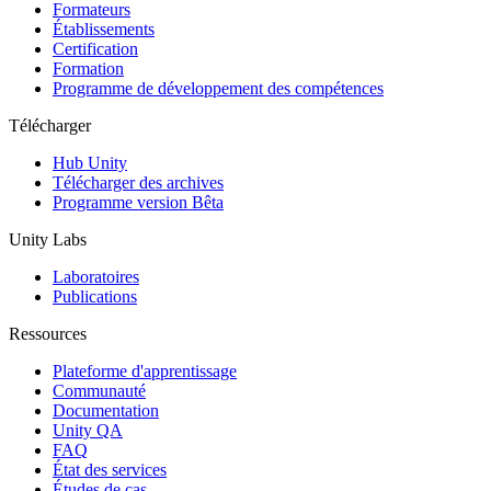
Jeux XR
Formateurs
Lancez des jeux XR sur plusieurs plateformes
Établissements
Certification
Formation
Jeux multijoueur
Programme de développement des compétences
Simplifiez le développement de jeux multijoueurs
Télécharger
Hub Unity
Télécharger des archives
Programme version Bêta
Unity Labs
Laboratoires
Publications
Ressources
Plateforme d'apprentissage
Communauté
Documentation
Unity QA
FAQ
État des services
Études de cas