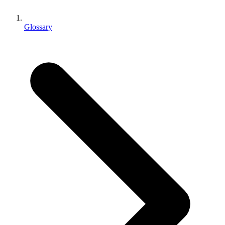
Jeux XR
Lancez des jeux XR sur plusieurs plateformes
Glossary
Jeux multijoueur
Simplifiez le développement de jeux multijoueurs