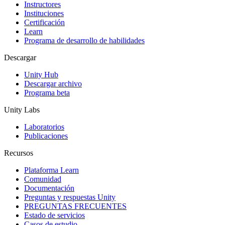
Juegos XR
Instructores
Lanza juegos XR en múltiples plataformas
Instituciones
Certificación
Learn
Juegos multijugador
Programa de desarrollo de habilidades
Simplifica el desarrollo de juegos multijugador
Descargar
Unity Hub
Descargar archivo
Programa beta
Unity Labs
Laboratorios
Publicaciones
Recursos
Plataforma Learn
Comunidad
Documentación
Preguntas y respuestas Unity
PREGUNTAS FRECUENTES
Estado de servicios
Casos de estudio