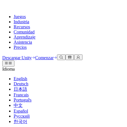
Juegos
Industria
Recursos
Comunidad
Aprendizaje
Asistencia
Precios
Desarrollar
Casos de uso
Biblioteca técnica
Centro de la comunidad
Para todos los niveles
Opciones de soporte
Descargar Unity
Comenzar
Motor de Unity
Colaboración 3D
Documentación
Discusiones
Unity Learn
Obtener ayuda
Idioma
Crea juegos 2D y 3D para cualquier plataforma
Construye y revisa proyectos 3D en tiempo real
Domina las habilidades de Unity de forma gratuita
Ayudándote a tener éxito con Unity
Manuales de usuario oficiales y referencias de API
Discute, resuelve problemas y conéctate
English
Colaboración
Capacitación envolvente
Capacitación profesional
Planes de éxito
Deutsch
Herramientas para desarrolladores
Eventos
Colabora e itera rápidamente con tu equipo
Capacitación en entornos envolventes
Mejora tu equipo con entrenadores de Unity
Alcanza tus metas más rápido con soporte experto
日本語
Versiones de lanzamiento y rastreador de problemas
Eventos globales y locales
Descargar Unity
¿No tienes experiencia con Unity?
Français
Historias de la comunidad
Experiencias del cliente
PREGUNTAS FRECUENTES
Português
Hoja de ruta
Planes y precios
Crea experiencias interactivas en 3D
Primeros pasos
Respuestas a preguntas comunes
中文
Revisar características próximas
Hecho con Unity
Implementar
Industrias
Pon en marcha tu aprendizaje
Español
Presentando a los creadores de Unity
Русский
Contáctanos
Glosario
한국어
Multiplataforma
Fabricación
Rutas esenciales de Unity
Conéctate con nuestro equipo
Biblioteca de términos técnicos
Transmisiones en vivo