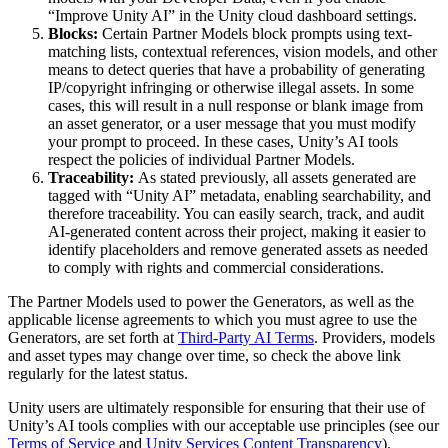
“Improve Unity AI” in the Unity cloud dashboard settings.
Blocks:
Certain Partner Models block prompts using text-
matching lists, contextual references, vision models, and other
means to detect queries that have a probability of generating
IP/copyright infringing or otherwise illegal assets. In some
cases, this will result in a null response or blank image from
an asset generator, or a user message that you must modify
your prompt to proceed. In these cases, Unity’s AI tools
respect the policies of individual Partner Models.
Traceability:
As stated previously, all assets generated are
tagged with “Unity AI” metadata, enabling searchability, and
therefore traceability. You can easily search, track, and audit
AI-generated content across their project, making it easier to
identify placeholders and remove generated assets as needed
to comply with rights and commercial considerations.
The Partner Models used to power the Generators, as well as the
applicable license agreements to which you must agree to use the
Generators, are set forth at
Third-Party AI Terms
. Providers, models
and asset types may change over time, so check the above link
regularly for the latest status.
Unity users are ultimately responsible for ensuring that their use of
Unity’s AI tools complies with our acceptable use principles (see our
Terms of Service
and
Unity Services Content Transparency
).