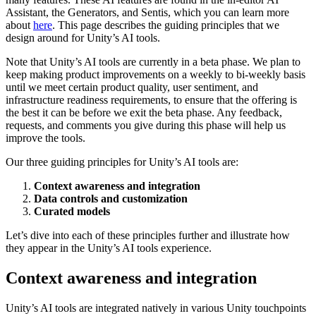
Descubra mais de 25 plataformas que o Unity suporta
Alcançar excelência operacional
É iniciante no Unity? Comece sua jornada
Insights
Junte-se a desenvolvedores, criadores e insiders
Assistant, the Generators, and Sentis, which you can learn more
about
here
. This page describes the guiding principles that we
LiveOps
Varejo
Tutoriais
design around for Unity’s AI tools.
Estudos de caso
Prêmios Unity
Insights pós-lançamento e operações de jogos ao vivo
Transformar experiências em loja em experiências online
Dicas práticas e melhores práticas
Histórias de sucesso do mundo real
Celebrando criadores do Unity em todo o mundo
Amplie
Educação
Note that Unity’s AI tools are currently in a beta phase. We plan to
Automotivo
keep making product improvements on a weekly to bi-weekly basis
Guias de melhores práticas
Aquisição de usuários
Impulsione a inovação e as experiências dentro do carro
Para estudantes
until we meet certain product quality, user sentiment, and
Dicas e truques de especialistas
Seja descoberto e adquira usuários móveis
Veja todas as indústrias
Impulsione sua carreira
infrastructure readiness requirements, to ensure that the offering is
the best it can be before we exit the beta phase. Any feedback,
requests, and comments you give during this phase will help us
Demonstrações
In-App Purchase
Para educadores
improve the tools.
Demonstrações, amostras e blocos de construção
Gerencie as IAP em todas as lojas e no modelo D2C (direto ao
Impulsione seu ensino
Todos os recursos
consumidor).
Our three guiding principles for Unity’s AI tools are:
Novidades
Concessão de Licença Educacional
Monetização
Leve o poder do Unity para sua instituição
Context awareness and integration
Blog
Conecte jogadores com os jogos certos
Data controls
and customization
Atualizações, informações e dicas técnicas
Anuncie com o Unity
Monetize com o Unity
Curated models
Certificações
Casos de uso
Prove sua maestria em Unity
Let’s dive into each of these principles further and illustrate how
Notícias
they appear in the Unity’s AI tools experience.
Notícias, histórias e centro de imprensa
Jogos de dispositivos móveis
Crie e faça crescer sucessos móveis com o Unity
Context awareness and integration
Jogos Independentes
Lance grandes jogos com pequenas equipes
Unity’s AI tools are integrated natively in various Unity touchpoints