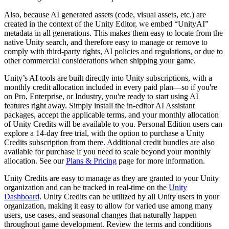
Also, because AI generated assets (code, visual assets, etc.) are
created in the context of the Unity Editor, we embed “UnityAI”
metadata in all generations. This makes them easy to locate from the
native Unity search, and therefore easy to manage or remove to
comply with third-party rights, AI policies and regulations, or due to
other commercial considerations when shipping your game.
Unity’s AI tools are built directly into Unity subscriptions, with a
monthly credit allocation included in every paid plan—so if you're
on Pro, Enterprise, or Industry, you're ready to start using AI
features right away. Simply install the in-editor AI Assistant
packages, accept the applicable terms, and your monthly allocation
of Unity Credits will be available to you. Personal Edition users can
explore a 14-day free trial, with the option to purchase a Unity
Credits subscription from there. Additional credit bundles are also
available for purchase if you need to scale beyond your monthly
allocation. See our
Plans & Pricing
page for more information.
Unity Credits are easy to manage as they are granted to your Unity
organization and can be tracked in real-time on the
Unity
Dashboard
. Unity Credits can be utilized by all Unity users in your
organization, making it easy to allow for varied use among many
users, use cases, and seasonal changes that naturally happen
throughout game development. Review the terms and conditions