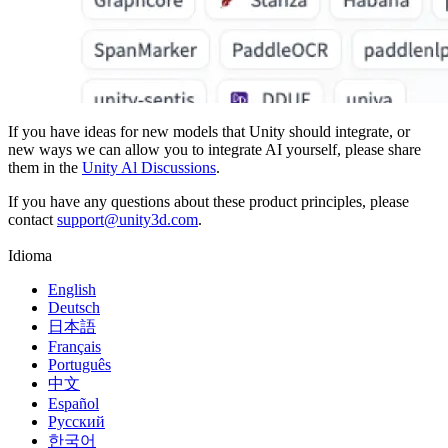
If you have ideas for new models that Unity should integrate, or
new ways we can allow you to integrate AI yourself, please share
them in the
Unity Al Discussions
.
If you have any questions about these product principles, please
contact
support@unity3d.com
.
Idioma
English
Deutsch
日本語
Français
Português
中文
Español
Русский
한국어