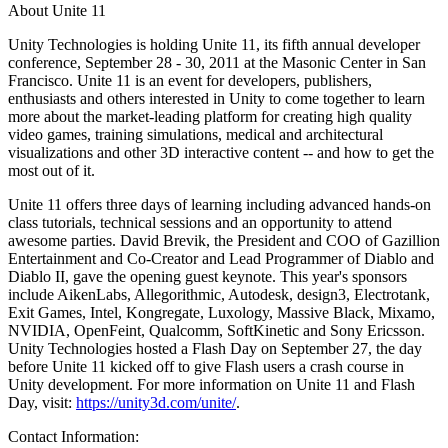
About Unite 11
Unity Technologies is holding Unite 11, its fifth annual developer
conference, September 28 - 30, 2011 at the Masonic Center in San
Francisco. Unite 11 is an event for developers, publishers,
enthusiasts and others interested in Unity to come together to learn
more about the market-leading platform for creating high quality
video games, training simulations, medical and architectural
visualizations and other 3D interactive content -- and how to get the
most out of it.
Unite 11 offers three days of learning including advanced hands-on
class tutorials, technical sessions and an opportunity to attend
awesome parties. David Brevik, the President and COO of Gazillion
Entertainment and Co-Creator and Lead Programmer of Diablo and
Diablo II, gave the opening guest keynote. This year's sponsors
include AikenLabs, Allegorithmic, Autodesk, design3, Electrotank,
Exit Games, Intel, Kongregate, Luxology, Massive Black, Mixamo,
NVIDIA, OpenFeint, Qualcomm, SoftKinetic and Sony Ericsson.
Unity Technologies hosted a Flash Day on September 27, the day
before Unite 11 kicked off to give Flash users a crash course in
Unity development. For more information on Unite 11 and Flash
Day, visit:
https://unity3d.com/unite/
.
Contact Information: