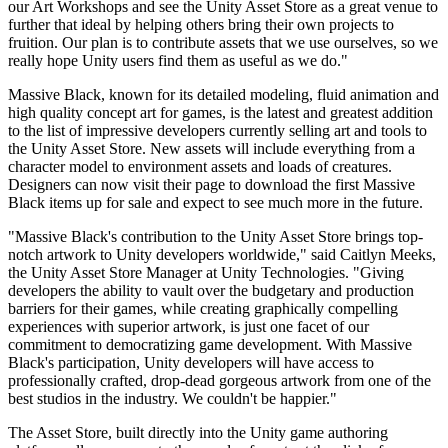
our Art Workshops and see the Unity Asset Store as a great venue to
further that ideal by helping others bring their own projects to
인디 게임
fruition. Our plan is to contribute assets that we use ourselves, so we
소규모 팀으로 대작 게임을 출시하세요.
really hope Unity users find them as useful as we do."
Massive Black, known for its detailed modeling, fluid animation and
XR 게임
high quality concept art for games, is the latest and greatest addition
여러 플랫폼에서 XR 게임을 출시하세요.
to the list of impressive developers currently selling art and tools to
the Unity Asset Store. New assets will include everything from a
character model to environment assets and loads of creatures.
멀티플레이어 게임
Designers can now visit their page to download the first Massive
멀티플레이어 게임 개발을 간소화하세요.
Black items up for sale and expect to see much more in the future.
"Massive Black's contribution to the Unity Asset Store brings top-
notch artwork to Unity developers worldwide," said Caitlyn Meeks,
the Unity Asset Store Manager at Unity Technologies. "Giving
developers the ability to vault over the budgetary and production
barriers for their games, while creating graphically compelling
experiences with superior artwork, is just one facet of our
commitment to democratizing game development. With Massive
Black's participation, Unity developers will have access to
professionally crafted, drop-dead gorgeous artwork from one of the
best studios in the industry. We couldn't be happier."
The Asset Store, built directly into the Unity game authoring