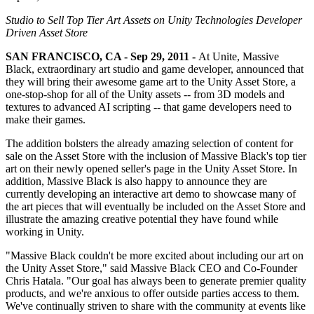
문의하기
용어집
Unity 필수 학습 길잡이
유니티 팀과 소통하기
멀티플랫폼
제조업
Studio to Sell Top Tier Art Assets on Unity Technologies Developer
Livestreams
기술 용어 라이브러리
Unity 사용이 처음이신가요? 여정 시작하기
Driven Asset Store
Unity가 지원하는 25개 이상의 플랫폼을 살펴보세요.
운영 우수성 확보
개발자, 크리에이터, Insider와의 소통
분석 자료
SAN FRANCISCO, CA - Sep 29, 2011 -
At Unite, Massive
사용법 가이드
LiveOps
리테일
Black, extraordinary art studio and game developer, announced that
Unity Awards
활용 사례
출시 후 인사이트를 확인하고 라이브 게임을 운영하세요.
실용적인 팁 및 베스트 프랙티스
상점 경험을 온라인 경험으로 전환
they will bring their awesome game art to the Unity Asset Store, a
전 세계 Unity 크리에이터 축하
실제 성공 사례
성장
교육
one-stop-shop for all of the Unity assets -- from 3D models and
textures to advanced AI scripting -- that game developers need to
자동차
make their games.
베스트 프랙티스 가이드
사용자 확보
학생용
혁신을 가속화하고 차량 내 경험을 향상시키세요.
전문가 팁
모바일 사용자를 검색하고 Acquire
커리어 시작하기
모든 산업 보기
The addition bolsters the already amazing selection of content for
sale on the Asset Store with the inclusion of Massive Black's top tier
art on their newly opened seller's page in the Unity Asset Store. In
데모
인앱 결제
교육 담당자 대상 교육
addition, Massive Black is also happy to announce they are
데모, 샘플 및 빌딩 블록
매장 및 D2C 전반에 걸쳐 IAP 관리하세요.
교육 효율 극대화
currently developing an interactive art demo to showcase many of
모든 리소스
the art pieces that will eventually be included on the Asset Store and
새로운 기능
수익화
교육 라이선스
illustrate the amazing creative potential they have found while
working in Unity.
적합한 게임으로 플레이어 연결
교육 기관에 Unity 강력한 기능 도입
블로그
Unity로 광고하세요
Unity로 수익화하세요
"Massive Black couldn't be more excited about including our art on
업데이트, 정보, 기술 팁
활용 부문
자격증
the Unity Asset Store," said Massive Black CEO and Co-Founder
Unity 숙련도를 입증하세요
Chris Hatala. "Our goal has always been to generate premier quality
뉴스
모바일 게임
products, and we're anxious to offer outside parties access to them.
We've continually striven to share with the community at events like
뉴스, 스토리, 보도 센터
Unity로 모바일 히트작을 제작하고 성장시키세요.