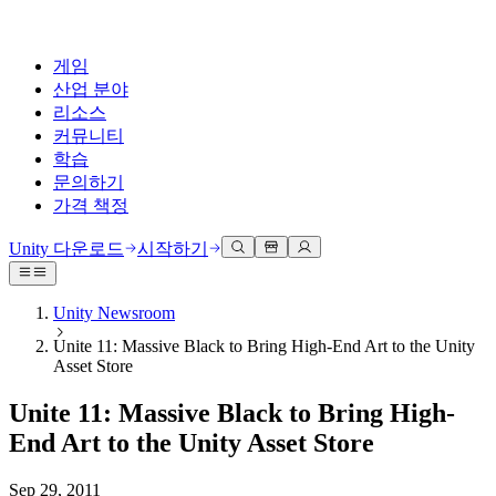
게임
산업 분야
리소스
커뮤니티
학습
문의하기
가격 책정
개발
활용 부문
테크니컬 라이브러리
커뮤니티 허브
모든 레벨 지원
지원 옵션
Unity 다운로드
시작하기
Unity Learn
Unity 엔진
3D 협업
기술 자료
토론
도움 받기
무료로 Unity 기술 마스터
모든 플랫폼 위한 2D 및 3D 게임 제작
실시간 3D 프로젝트 빌드 및 검토
성공을 위한 Unity
Unity Newsroom
공식 유저. '광고 지면'의 타겟 고객 매뉴얼 및 API 레퍼런스
토론, 문제 해결, 소통
Unite 11: Massive Black to Bring High-End Art to the Unity
전문 교육
협업
몰입형 교육
Success 플랜
Asset Store
개발자 툴
이벤트
Unity 강사와 함께 팀의 역량을 강화하세요
팀과 함께 신속한 협업과 반복 작업을 수행하세요.
몰입도 높은 환경 제작
전문가 지원을 통해 더 빠르게 목표 도달률 달성
릴리스 버전 및 이슈 트래커
글로벌 이벤트 및 현지 이벤트
Unity 처음 사용하시나요
Unity 다운로드
Unite 11: Massive Black to Bring High-
커뮤니티 사례
FAQ
고객 경험
End Art to the Unity Asset Store
로드맵
시작하기
일반적인 질문에 대한 답변
플랜 및 가격
인터랙티브 3D 경험 제작
Made with Unity
예정된 기능 검토
학습 시작하기
배포
산업 분야
Sep 29, 2011
Unity 크리에이터 소개