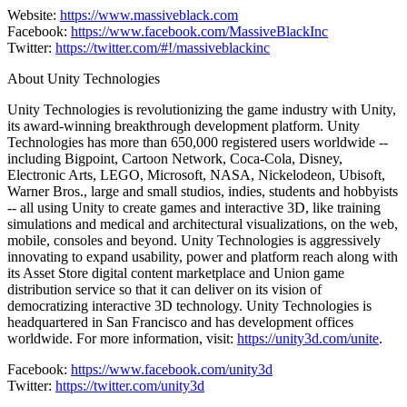
Website:
https://www.massiveblack.com
Facebook:
https://www.facebook.com/MassiveBlackInc
Twitter:
https://twitter.com/#!/massiveblackinc
About Unity Technologies
Unity Technologies is revolutionizing the game industry with Unity,
its award-winning breakthrough development platform. Unity
Technologies has more than 650,000 registered users worldwide --
including Bigpoint, Cartoon Network, Coca-Cola, Disney,
Electronic Arts, LEGO, Microsoft, NASA, Nickelodeon, Ubisoft,
Warner Bros., large and small studios, indies, students and hobbyists
-- all using Unity to create games and interactive 3D, like training
simulations and medical and architectural visualizations, on the web,
mobile, consoles and beyond. Unity Technologies is aggressively
innovating to expand usability, power and platform reach along with
its Asset Store digital content marketplace and Union game
distribution service so that it can deliver on its vision of
democratizing interactive 3D technology. Unity Technologies is
headquartered in San Francisco and has development offices
worldwide. For more information, visit:
https://unity3d.com/unite
.
Facebook:
https://www.facebook.com/unity3d
Twitter:
https://twitter.com/unity3d