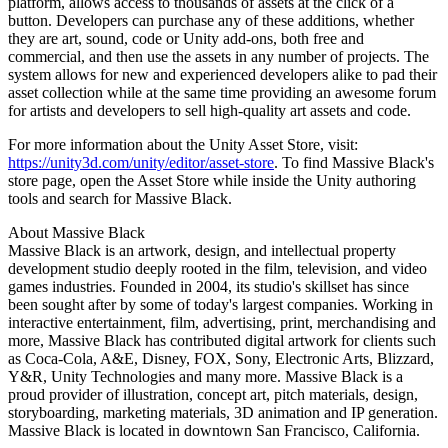
platform, allows access to thousands of assets at the click of a
button. Developers can purchase any of these additions, whether
they are art, sound, code or Unity add-ons, both free and
commercial, and then use the assets in any number of projects. The
system allows for new and experienced developers alike to pad their
asset collection while at the same time providing an awesome forum
for artists and developers to sell high-quality art assets and code.
For more information about the Unity Asset Store, visit:
https://unity3d.com/unity/editor/asset-store
. To find Massive Black's
store page, open the Asset Store while inside the Unity authoring
tools and search for Massive Black.
About Massive Black
Massive Black is an artwork, design, and intellectual property
development studio deeply rooted in the film, television, and video
games industries. Founded in 2004, its studio's skillset has since
been sought after by some of today's largest companies. Working in
interactive entertainment, film, advertising, print, merchandising and
more, Massive Black has contributed digital artwork for clients such
as Coca-Cola, A&E, Disney, FOX, Sony, Electronic Arts, Blizzard,
Y&R, Unity Technologies and many more. Massive Black is a
proud provider of illustration, concept art, pitch materials, design,
storyboarding, marketing materials, 3D animation and IP generation.
Massive Black is located in downtown San Francisco, California.