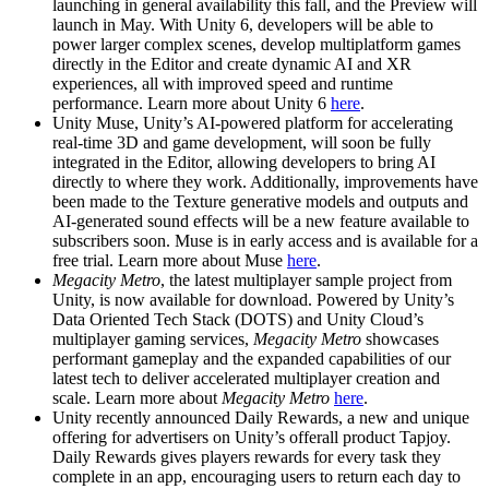
launching in general availability this fall, and the Preview will
launch in May. With Unity 6, developers will be able to
power larger complex scenes, develop multiplatform games
directly in the Editor and create dynamic AI and XR
experiences, all with improved speed and runtime
performance. Learn more about Unity 6
here
.
Unity Muse, Unity’s AI-powered platform for accelerating
real-time 3D and game development, will soon be fully
integrated in the Editor, allowing developers to bring AI
directly to where they work. Additionally, improvements have
been made to the Texture generative models and outputs and
AI-generated sound effects will be a new feature available to
subscribers soon. Muse is in early access and is available for a
free trial. Learn more about Muse
here
.
Megacity Metro
, the latest multiplayer sample project from
Unity, is now available for download. Powered by Unity’s
Data Oriented Tech Stack (DOTS) and Unity Cloud’s
multiplayer gaming services,
Megacity Metro
showcases
performant gameplay and the expanded capabilities of our
latest tech to deliver accelerated multiplayer creation and
scale. Learn more about
Megacity Metro
here
.
Unity recently announced Daily Rewards, a new and unique
offering for advertisers on Unity’s offerall product Tapjoy.
Daily Rewards gives players rewards for every task they
complete in an app, encouraging users to return each day to