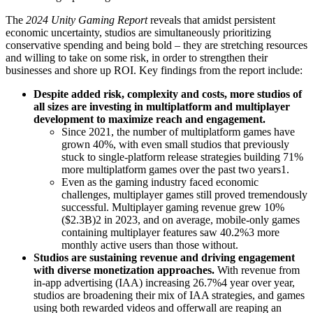
The
2024 Unity Gaming Report
reveals that amidst persistent
인디 게임
economic uncertainty, studios are simultaneously prioritizing
소규모 팀으로 대작 게임을 출시하세요.
conservative spending and being bold – they are stretching resources
and willing to take on some risk, in order to strengthen their
businesses and shore up ROI. Key findings from the report include:
XR 게임
여러 플랫폼에서 XR 게임을 출시하세요.
Despite added risk, complexity and costs, more studios of
all sizes are investing in multiplatform and multiplayer
멀티플레이어 게임
development to maximize reach and engagement.
Since 2021, the number of multiplatform games have
멀티플레이어 게임 개발을 간소화하세요.
grown 40%, with even small studios that previously
stuck to single-platform release strategies building 71%
more multiplatform games over the past two years1.
Even as the gaming industry faced economic
challenges, multiplayer games still proved tremendously
successful. Multiplayer gaming revenue grew 10%
($2.3B)2 in 2023, and on average, mobile-only games
containing multiplayer features saw 40.2%3 more
monthly active users than those without.
Studios are sustaining revenue and driving engagement
with diverse monetization approaches.
With revenue from
in-app advertising (IAA) increasing 26.7%4 year over year,
studios are broadening their mix of IAA strategies, and games
using both rewarded videos and offerwall are reaping an