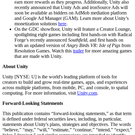
earn more rewards as they progress. Additionally, Unity also
recently announced that Unity Ads and ironSource Ads will
soon be available as bidders on AdMob mediation platform
and Google Ad Manager (GAM). Learn more about Unity’s
monetization solutions
here
.
On the GDC showfloor, Unity will feature a Creator Lounge,
spotlighting eight games including first hands-on with Radical
Forge’s recently announced
Southfield
, and first hands on
with an updated version of
Angry Birds VR: Isle of Pigs
from
Resolution Games. Watch this
trailer
for more amazing games
that are made with Unity.
About Unity
Unity [NYSE: U] is the world's leading platform of tools for
creators to build and grow real-time games, apps, and experiences
across multiple platforms, from mobile, PC, and console, to spatial
computing. For more information, visit
Unity.com
.
Forward-Looking Statements
This publication contains “forward-looking statements,” as that term
is defined under federal securities laws, including, in particular,
statements about Unity's plans, strategies and objectives. The words
“believe,” “may,” “will,” “estimate,” “continue,” “intend,” “expect,”