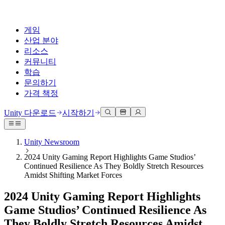
게임
산업 분야
리소스
커뮤니티
학습
문의하기
가격 책정
개발
활용 부문
테크니컬 라이브러리
커뮤니티 허브
모든 레벨 지원
지원 옵션
Unity 다운로드
시작하기
Unity Learn
Unity 엔진
3D 협업
기술 자료
토론
도움 받기
무료로 Unity 기술 마스터
모든 플랫폼 위한 2D 및 3D 게임 제작
실시간 3D 프로젝트 빌드 및 검토
성공을 위한 Unity
Unity Newsroom
공식 유저. '광고 지면'의 타겟 고객 매뉴얼 및 API 레퍼런스
토론, 문제 해결, 소통
2024 Unity Gaming Report Highlights Game Studios’
전문 교육
협업
몰입형 교육
Success 플랜
Continued Resilience As They Boldly Stretch Resources
개발자 툴
이벤트
Unity 강사와 함께 팀의 역량을 강화하세요
팀과 함께 신속한 협업과 반복 작업을 수행하세요.
몰입도 높은 환경 제작
전문가 지원을 통해 더 빠르게 목표 도달률 달성
Amidst Shifting Market Forces
릴리스 버전 및 이슈 트래커
글로벌 이벤트 및 현지 이벤트
Unity 처음 사용하시나요
Unity 다운로드
커뮤니티 사례
2024 Unity Gaming Report Highlights
FAQ
고객 경험
로드맵
시작하기
일반적인 질문에 대한 답변
플랜 및 가격
인터랙티브 3D 경험 제작
Game Studios’ Continued Resilience As
Made with Unity
예정된 기능 검토
학습 시작하기
배포
산업 분야
They Boldly Stretch Resources Amidst
Unity 크리에이터 소개