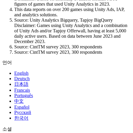
figures of games that used Unity Analytics in 2023.
This data reports on over 200 games using Unity Ads, IAP,
and analytics solutions.
Source: Unity Analytics Bigquery, Tapjoy BigQuery
Disclaimer: Games using Unity Analytics and a combination
of Unity Ads and/or Tapjoy Offerwall, having at least 5,000
daily active users. Based on data between June 2023 and
December 2023.
Source: CintTM survey 2023, 300 respondents
Source: CintTM survey 2023, 300 respondents
언어
English
Deutsch
日本語
Français
Português
中文
Español
Русский
한국어
소셜