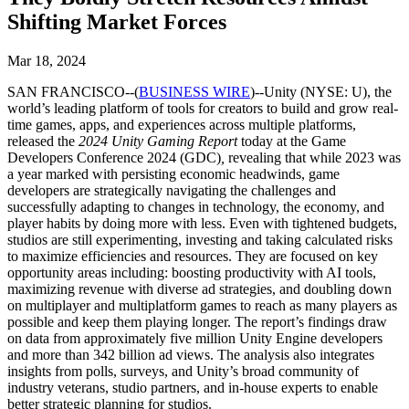
문의하기
Shifting Market Forces
용어집
Unity 필수 학습 길잡이
유니티 팀과 소통하기
멀티플랫폼
제조업
Livestreams
기술 용어 라이브러리
Unity 사용이 처음이신가요? 여정 시작하기
Unity가 지원하는 25개 이상의 플랫폼을 살펴보세요.
운영 우수성 확보
개발자, 크리에이터, Insider와의 소통
분석 자료
Mar 18, 2024
사용법 가이드
LiveOps
리테일
SAN FRANCISCO--(
BUSINESS WIRE
)--Unity (NYSE: U), the
Unity Awards
활용 사례
출시 후 인사이트를 확인하고 라이브 게임을 운영하세요.
실용적인 팁 및 베스트 프랙티스
상점 경험을 온라인 경험으로 전환
world’s leading platform of tools for creators to build and grow real-
전 세계 Unity 크리에이터 축하
실제 성공 사례
성장
교육
time games, apps, and experiences across multiple platforms,
released the
2024
Unity
Gaming Report
today at the Game
자동차
Developers Conference 2024 (GDC)
,
revealing that while 2023 was
베스트 프랙티스 가이드
사용자 확보
학생용
혁신을 가속화하고 차량 내 경험을 향상시키세요.
a year marked with persisting economic headwinds, game
전문가 팁
모바일 사용자를 검색하고 Acquire
커리어 시작하기
모든 산업 보기
developers are strategically navigating the challenges and
successfully adapting to changes in technology, the economy, and
데모
인앱 결제
교육 담당자 대상 교육
player habits by doing more with less. Even with tightened budgets,
studios are still experimenting, investing and taking calculated risks
데모, 샘플 및 빌딩 블록
매장 및 D2C 전반에 걸쳐 IAP 관리하세요.
교육 효율 극대화
to maximize efficiencies and resources. They are focused on key
모든 리소스
opportunity areas including: boosting productivity with AI tools,
새로운 기능
수익화
교육 라이선스
maximizing revenue with diverse ad strategies, and doubling down
적합한 게임으로 플레이어 연결
교육 기관에 Unity 강력한 기능 도입
on multiplayer and multiplatform games to reach as many players as
블로그
Unity로 광고하세요
Unity로 수익화하세요
possible and keep them playing longer. The report’s findings draw
on data from approximately five million Unity Engine developers
업데이트, 정보, 기술 팁
활용 부문
자격증
and more than 342 billion ad views. The analysis also integrates
Unity 숙련도를 입증하세요
insights from polls, surveys, and Unity’s broad community of
뉴스
모바일 게임
industry veterans, studio partners, and in-house experts to enable
뉴스, 스토리, 보도 센터
Unity로 모바일 히트작을 제작하고 성장시키세요.
better strategic planning for studios.