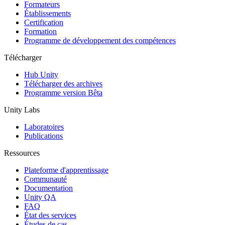
Jeux XR
Formateurs
Lancez des jeux XR sur plusieurs plateformes
Établissements
Certification
Formation
Jeux multijoueur
Programme de développement des compétences
Simplifiez le développement de jeux multijoueurs
Télécharger
Hub Unity
Télécharger des archives
Programme version Bêta
Unity Labs
Laboratoires
Publications
Ressources
Plateforme d'apprentissage
Communauté
Documentation
Unity QA
FAQ
État des services
Études de cas