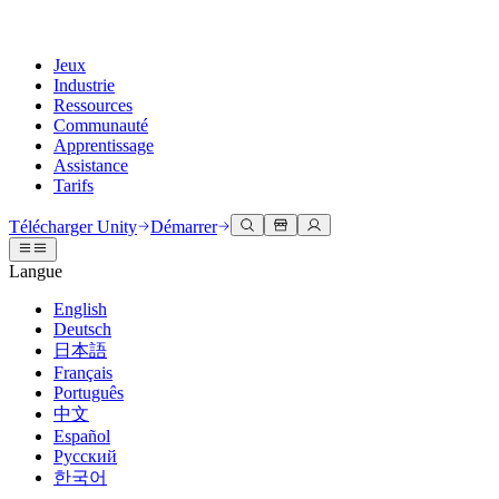
Jeux
Industrie
Ressources
Communauté
Apprentissage
Assistance
Tarifs
Développer
Cas d’utilisation
Bibliothèque technique
Centre communautaire
Pour tous les niveaux
Options d'assistance
Télécharger Unity
Démarrer
Moteur Unity
Collaboration 3D
Documentation
Discussions
Unity Learn
Obtenir de l'aide
Langue
Créez des jeux 2D et 3D pour n'importe quelle plateforme
Construisez et révisez des projets 3D en temps réel
Maîtrisez les compétences Unity gratuitement
Vous aider à réussir avec Unity
Manuels d'utilisation officiels et références API
Discuter, résoudre des problèmes et se connecter
English
Collaboration
Formation immersive
Formation professionnelle
Plans de succès
Deutsch
Outils de développement
Événements
Collaborez et itérez rapidement avec votre équipe
Entraînez-vous dans des environnements immersifs
Améliorez votre équipe avec des formateurs Unity
Atteignez vos objectifs plus rapidement avec un support expert
日本語
Versions de publication et suivi des problèmes
Événements mondiaux et locaux
Télécharger Unity
Vous découvrez Unity ?
Français
Histoires de la communauté
Expériences client
FAQ
Português
Feuille de route
Offres et tarifs
Créez des expériences interactives 3D
Démarrer
Réponses aux questions courantes
中文
Examiner les fonctionnalités à venir
Made with Unity
Déployez
Secteurs
Démarrez votre apprentissage
Español
Mise en avant des créateurs Unity
Русский
Contactez-nous.
Glossaire
한국어
Multiplateforme
Fabrication
Parcours essentiels Unity
Connectez-vous avec notre équipe
Bibliothèque de termes techniques
Diffusions en direct