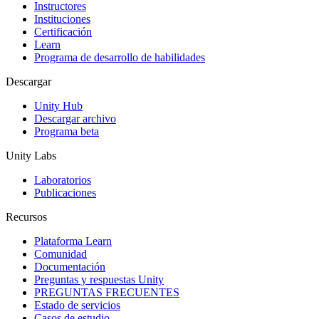
Instructores
Juegos XR
Instituciones
Lanza juegos XR en múltiples plataformas
Certificación
Learn
Programa de desarrollo de habilidades
Juegos multijugador
Simplifica el desarrollo de juegos multijugador
Descargar
Unity Hub
Descargar archivo
Programa beta
Unity Labs
Laboratorios
Publicaciones
Recursos
Plataforma Learn
Comunidad
Documentación
Preguntas y respuestas Unity
PREGUNTAS FRECUENTES
Estado de servicios
Casos de estudio