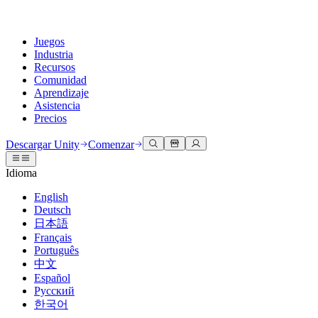
Juegos
Industria
Recursos
Comunidad
Aprendizaje
Asistencia
Precios
Desarrollar
Casos de uso
Biblioteca técnica
Centro de la comunidad
Para todos los niveles
Opciones de soporte
Descargar Unity
Comenzar
Motor de Unity
Colaboración 3D
Documentación
Discusiones
Unity Learn
Obtener ayuda
Idioma
Crea juegos 2D y 3D para cualquier plataforma
Construye y revisa proyectos 3D en tiempo real
Domina las habilidades de Unity de forma gratuita
Ayudándote a tener éxito con Unity
Manuales de usuario oficiales y referencias de API
Discute, resuelve problemas y conéctate
English
Colaboración
Capacitación envolvente
Capacitación profesional
Planes de éxito
Deutsch
Herramientas para desarrolladores
Eventos
Colabora e itera rápidamente con tu equipo
Capacitación en entornos envolventes
Mejora tu equipo con entrenadores de Unity
Alcanza tus metas más rápido con soporte experto
日本語
Versiones de lanzamiento y rastreador de problemas
Eventos globales y locales
Descargar Unity
¿No tienes experiencia con Unity?
Français
Historias de la comunidad
Experiencias del cliente
PREGUNTAS FRECUENTES
Português
Hoja de ruta
Planes y precios
Crea experiencias interactivas en 3D
Primeros pasos
Respuestas a preguntas comunes
中文
Revisar características próximas
Hecho con Unity
Implementar
Industrias
Pon en marcha tu aprendizaje
Español
Presentando a los creadores de Unity
Русский
Contáctanos
Glosario
한국어
Multiplataforma
Fabricación
Rutas esenciales de Unity
Conéctate con nuestro equipo
Biblioteca de términos técnicos
Transmisiones en vivo