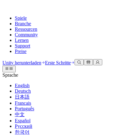
Spiele
Branche
Ressourcen
Community
Lernen
Support
Preise
Entwicklung
Anwendungsfälle
Technische Bibliothek
Community Hub
Für jedes Niveau
Kundendienstoptionen
Unity herunterladen
Erste Schritte
Unity Engine
3D-Zusammenarbeit
Dokumentation
Diskussionen
Unity Learn
Hilfe erhalten
Sprache
Erstellen Sie 2D- und 3D-Spiele für jede Plattform
Erstellen und überprüfen Sie 3D-Projekte in Echtzeit
Meistern Sie Unity-Fähigkeiten kostenlos
Wir helfen Ihnen, mit Unity erfolgreich zu sein
Offizielle Benutzerhandbücher und API-Referenzen
Diskutieren, Probleme lösen und verbinden
English
Zusammenarbeit
Immersive Schulung
Professionelles Training
Erfolgspläne
Deutsch
Entwicklertools
Veranstaltungen
Schnell mit Ihrem Team zusammenarbeiten und iterieren
In immersiven Umgebungen trainieren
Verbessern Sie Ihr Team mit Unity-Trainern
Erreichen Sie Ihre Ziele schneller mit Expertenunterstützung
日本語
Versionsfreigaben und Fehlerverfolgung
Globale und lokale Veranstaltungen
Unity herunterladen
Neu bei Unity
Français
Gemeinschaftsgeschichten
Kundenerlebnisse
FAQ
Português
Roadmap
Abonnements und Preise
Interaktive 3D-Erlebnisse erstellen
Erste Schritte
Antworten auf häufige Fragen
中文
Bevorstehende Funktionen überprüfen
Made with Unity
Bereitstellen
Branchen
Beginnen Sie noch heute mit dem Lernen
Español
Präsentation von Unity-Schöpfern
Русский
Kontakt aufnehmen
Glossar
한국어
Multiplattform
Fertigung
Unity Essential Pathways
Verbinden Sie sich mit unserem Team
Bibliothek technischer Begriffe
Livestreams