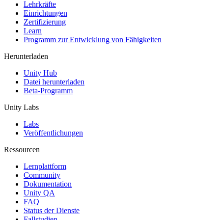
XR-Spiele
Lehrkräfte
XR-Spiele plattformübergreifend starten
Einrichtungen
Zertifizierung
Learn
Multiplayer-Spiele
Programm zur Entwicklung von Fähigkeiten
Vereinfachte Entwicklung von Multiplayer-Spielen
Herunterladen
Unity Hub
Datei herunterladen
Beta-Programm
Unity Labs
Labs
Veröffentlichungen
Ressourcen
Lernplattform
Community
Dokumentation
Unity QA
FAQ
Status der Dienste
Fallstudien