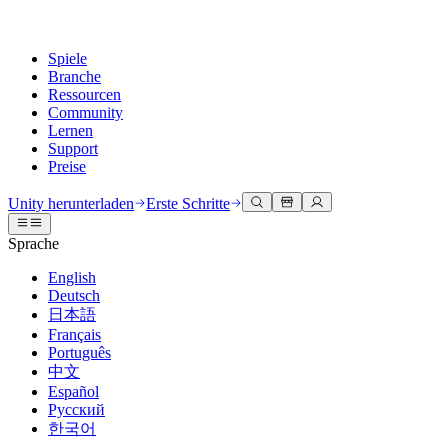
Spiele
Branche
Ressourcen
Community
Lernen
Support
Preise
Entwicklung
Anwendungsfälle
Technische Bibliothek
Community Hub
Für jedes Niveau
Kundendienstoptionen
Unity herunterladen
Erste Schritte
Unity Engine
3D-Zusammenarbeit
Dokumentation
Diskussionen
Unity Learn
Hilfe erhalten
Sprache
Erstellen Sie 2D- und 3D-Spiele für jede Plattform
Erstellen und überprüfen Sie 3D-Projekte in Echtzeit
Meistern Sie Unity-Fähigkeiten kostenlos
Wir helfen Ihnen, mit Unity erfolgreich zu sein
Offizielle Benutzerhandbücher und API-Referenzen
Diskutieren, Probleme lösen und verbinden
English
Zusammenarbeit
Immersive Schulung
Professionelles Training
Erfolgspläne
Deutsch
Entwicklertools
Veranstaltungen
Schnell mit Ihrem Team zusammenarbeiten und iterieren
In immersiven Umgebungen trainieren
Verbessern Sie Ihr Team mit Unity-Trainern
Erreichen Sie Ihre Ziele schneller mit Expertenunterstützung
日本語
Versionsfreigaben und Fehlerverfolgung
Globale und lokale Veranstaltungen
Unity herunterladen
Neu bei Unity
Français
Gemeinschaftsgeschichten
Kundenerlebnisse
FAQ
Português
Roadmap
Abonnements und Preise
Interaktive 3D-Erlebnisse erstellen
Erste Schritte
Antworten auf häufige Fragen
中文
Bevorstehende Funktionen überprüfen
Made with Unity
Bereitstellen
Branchen
Beginnen Sie noch heute mit dem Lernen
Español
Präsentation von Unity-Schöpfern
Русский
Kontakt aufnehmen
Glossar
한국어
Multiplattform
Fertigung
Unity Essential Pathways
Verbinden Sie sich mit unserem Team
Bibliothek technischer Begriffe
Livestreams