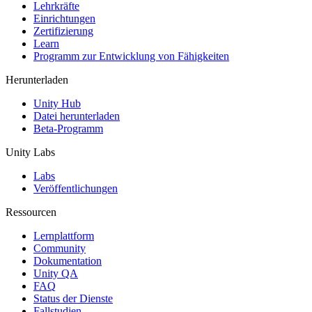
XR-Spiele
Lehrkräfte
XR-Spiele plattformübergreifend starten
Einrichtungen
Zertifizierung
Learn
Multiplayer-Spiele
Programm zur Entwicklung von Fähigkeiten
Vereinfachte Entwicklung von Multiplayer-Spielen
Herunterladen
Unity Hub
Datei herunterladen
Beta-Programm
Unity Labs
Labs
Veröffentlichungen
Ressourcen
Lernplattform
Community
Dokumentation
Unity QA
FAQ
Status der Dienste
Fallstudien