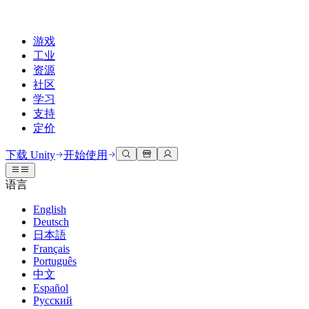
游戏
工业
资源
社区
学习
支持
定价
开发
使用案例
技术库
社区中心
适合每个级别
支持选项
下载 Unity
开始使用
Unity Learn
Unity 引擎
3D协作
文档
讨论
获取帮助
语言
免费掌握Unity技能
为任何平台构建2D和3D游戏
实时构建和审查3D项目
帮助您在Unity中取得成功
官方用户手册和API参考
讨论、解决问题和连接
English
专业培训
Deutsch
协作
沉浸式培训
成功计划
开发者工具
事件
日本語
通过Unity培训师提升您的团队
与团队协作并快速迭代
在沉浸式环境中培训
通过专家支持更快实现目标
发布版本和问题跟踪器
全球和本地活动
Français
Unity新手
下载 Unity
Português
社区故事
客户体验
常见问题解答
中文
路线图
准备开始
计划和定价
创建互动3D体验
常见问题解答
Español
Made with Unity
查看即将推出的功能
开始您的学习
部署
行业
Русский
展示Unity创作者